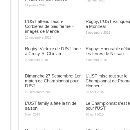
3 janvier 2016
11 janvier 2016
L’UST attend Tauch-
Rugby, L’UST vainqueu
Corbières de pied ferme +
à Montréal
images de Mende
9 novembre 2015
28 novembre 2015
Rugby: Victoire de l’UST face
Rugby: Honorable défai
à Crusy-St Chinian
les terres de Nissan
20 octobre 2015
6 octobre 2015
Dimanche 27 Septembre: 1er
L’UST mise tout sur le
match de Championnat pour
Championnat de Promo
l’UST
Honneur
26 septembre 2015
29 août 2015
L’UST family a fêté la fin de
Le Championnat s’est t
saison
pour l’UST
5 juin 2015
20 avril 2015