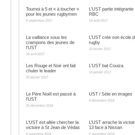
Tournoi à 5 et « à toucher »
L’UST partie intégrante
pour les jeunes rugbymen
RBC
8 septembre 2017
18 août 2017
La vaillance sous les
L’UST crée son école d
crampons des jeunes de
rugby
l’UST
25 février 2017
18 avril 2017
Les Rouge et Noir ont fait
L’UST bat Couiza
chuter le leader
19 janvier 2017
30 janvier 2017
Le Père Noël est passé à
UST / Sète en images
l’UST
4 décembre 2016
25 décembre 2016
L’UST est allée chercher la
L’UST arrache la victoi
victoire à St Jean de Védas
13 face à Nissan
9 novembre 2016
2 novembre 2016