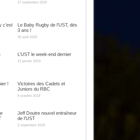
27 septembre 2020
y c’est
Le Baby Rugby de l’UST, dès
3 ans !
30 août 2020
s
L’UST le week-end dernier
21 janvier 2019
er !
Victoires des Cadets et
Juniors du RBC
9 octobre 2018
de
Jeff Doutre nouvel entraîneur
T
de l’UST
2 septembre 2018