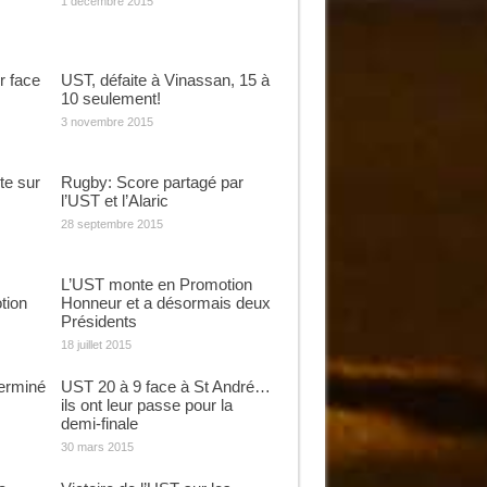
1 décembre 2015
r face
UST, défaite à Vinassan, 15 à
10 seulement!
3 novembre 2015
te sur
Rugby: Score partagé par
l’UST et l’Alaric
28 septembre 2015
L’UST monte en Promotion
tion
Honneur et a désormais deux
Présidents
18 juillet 2015
erminé
UST 20 à 9 face à St André…
ils ont leur passe pour la
demi-finale
30 mars 2015