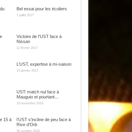
 du
Bel essai pour les écoliers
7 juillet 2017
e
Victoire de l’UST face à
Nissan
11 février 2017
L’UST, expertise à mi-saison
15 janvier 2017
UST: match nul face à
Mauguio et pourtant…
19 novembre 2016
re 15 à
l’UST s’incline de peu face à
Rive d’Orb
26 octobre 2016