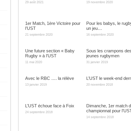
29 août 2021
19 novembre 2020
1er Match, 1ère Victoire pour
Pour les babys, le rugb
l’UST
un jeu…
21 septembre 2020
16 septembre 2020
Une future section « Baby
Sous les crampons de
Rugby » à l’UST
jeunes rugbymen
11 mai 2020
31 janvier 2019
Avec le RBC …. la rélève
L’UST le week-end derni
13 janvier 2019
20 novembre 2018
L’UST échoue face à Foix
Dimanche, 1er match 
championnat pour l’US
24 septembre 2018
14 septembre 2018