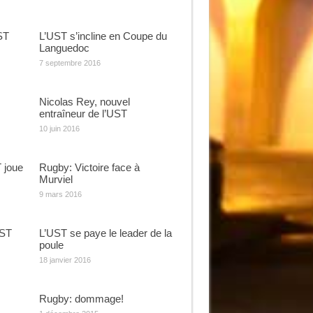
ST
L’UST s’incline en Coupe du
Languedoc
7 septembre 2016
Nicolas Rey, nouvel
entraîneur de l’UST
10 juin 2016
 joue
Rugby: Victoire face à
Murviel
9 mars 2016
UST
L’UST se paye le leader de la
poule
18 janvier 2016
Rugby: dommage!