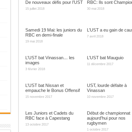
De nouveaux défis pour l’UST
RBC: Ils sont Champion
15 juillet 2018
30 mai 2018
Samedi 19 Mai: les juniors du
L’UST a eu gain de cau
RBC en demi-finale
7 avril 2018
19 mai 2018
L’UST bat Vinassan… les
L’UST bat Mauguio
images
11 décembre 2017
3 février 2018
L’UST bat Nissan et
UST, lourde défaite à
empauche le Bonus Offensif
Vinassan
15 novembre 2017
10 novembre 2017
Les Juniors et Cadets du
Début de championnat
RBC face à Capestang
aujourd’hui pour nos
rugbymen
13 octobre 2017
1 octobre 2017