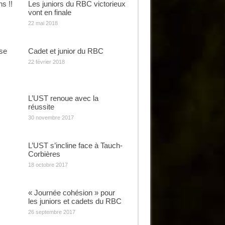
s !!
Les juniors du RBC victorieux
vont en finale
22 mai 2018
se
Cadet et junior du RBC
22 février 2018
L’UST renoue avec la
réussite
30 novembre 2017
L’UST s’incline face à Tauch-
Corbières
18 octobre 2017
« Journée cohésion » pour
les juniors et cadets du RBC
26 septembre 2017