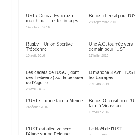
UST / Couiza-Espéraza
Bonus offensif pour l’U
match nul … et les images
28 septembre 2016
14 octobre 2016
Rugby – Union Sportive
Une A.G. tournée vers
Trébéenne
demain pour l’UST
13 août 2016
27 juillet 2016
Les cadets de l’USC ( dont
Dimanche 3 Avril: l’UST
des Trébéens) sur la pelouse
les barrages
de l’Aiguille
29 mars 2016
28 avril 2016
L’UST s’incline face à Mende
Bonus Offensif pour l’
face à Vinassan
24 février 2016
1 février 2016
L’UST est allée vaincre
Le Noël de l’UST
l’Alaric sur sa Pelouse