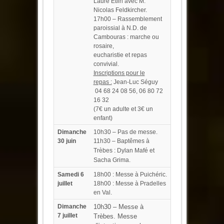
Laure Etlin avec M.
Nicolas Feldkircher.
17h00 – Rassemblement
paroissial à N.D. de
Cambouras : marche ou
rosaire,
eucharistie et repas
convivial.
Inscriptions pour le
repas :
Jean-Luc Séguy
04 68 24 08 56, 06 80 72
16 32
(7€ un adulte et 3€ un
enfant)
Dimanche
10h30 – Pas de messe.
30 juin
11h30 – Baptêmes à
Trèbes : Dylan Mafé et
Sacha Grima.
Samedi 6
18h00 : Messe à Puichéric.
juillet
18h00 : Messe à Pradelles
en Val.
Dimanche
10h30 – Messe à
7 juillet
Trèbes. Messe