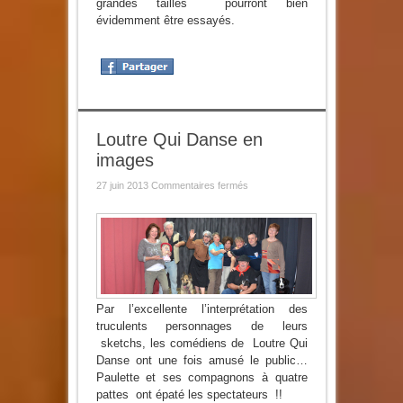
grandes tailles pourront bien
évidemment être essayés.
Loutre Qui Danse en
images
sur
27 juin 2013
Commentaires fermés
Loutre
Qui
Danse
en
images
Par l’excellente l’interprétation des
truculents personnages de leurs
sketchs, les comédiens de Loutre Qui
Danse ont une fois amusé le public…
Paulette et ses compagnons à quatre
pattes ont épaté les spectateurs !!