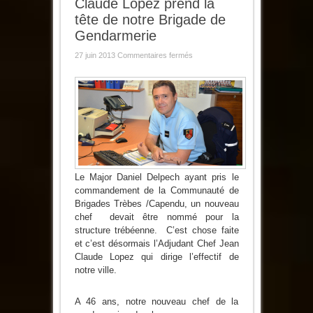
Claude Lopez prend la
tête de notre Brigade de
Gendarmerie
sur
27 juin 2013
Commentaires fermés
L’Adjudant
Chef
Jean
Claude
Lopez
prend
la
tête
de
notre
Brigade
de
Gendarmerie
Le Major Daniel Delpech ayant pris le
commandement de la Communauté de
Brigades Trèbes /Capendu, un nouveau
chef devait être nommé pour la
structure trébéenne. C’est chose faite
et c’est désormais l’Adjudant Chef Jean
Claude Lopez qui dirige l’effectif de
notre ville.
A 46 ans, notre nouveau chef de la