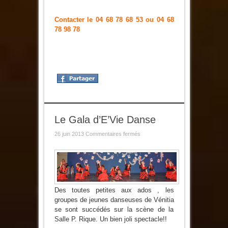
Contacter le 04 68 78 68 53 ou 04 68
78 98 78
Le Gala d’E’Vie Danse
sur
26 juin 2013
Commentaires fermés
Le
Gala
d’E’Vie
Danse
Des toutes petites aux ados , les
groupes de jeunes danseuses de Vénitia
se sont succédés sur la scène de la
Salle P. Rique. Un bien joli spectacle!!