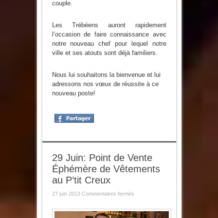
couple.
Les Trébéens auront rapidement
l’occasion de faire connaissance avec
notre nouveau chef pour lequel notre
ville et ses atouts sont déjà familiers.
Nous lui souhaitons la bienvenue et lui
adressons nos vœux de réussite à ce
nouveau poste!
29 Juin: Point de Vente
Éphémère de Vêtements
au P’tit Creux
sur
27 juin 2013
Commentaires fermés
29
Juin:
Point
de