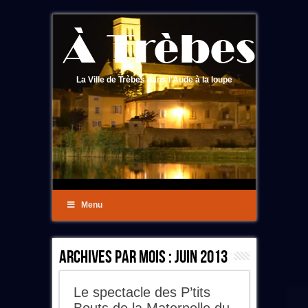
La Ville de Trèbes dans l'Aude à la loupe
Menu
Archives Par Mois :
Juin 2013
Le spectacle des P’tits