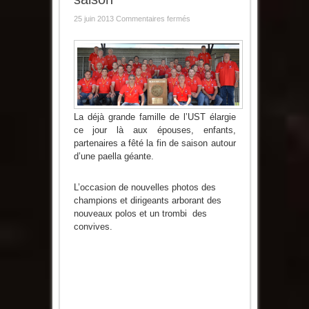
sur
25 juin 2013
Commentaires fermés
l’UST
a
fêté
la
fin
de
saison
La déjà grande famille de l’UST élargie
ce jour là aux épouses, enfants,
partenaires a fêté la fin de saison autour
d’une paella géante.
L’occasion de nouvelles photos des
champions et dirigeants arborant des
nouveaux polos et un trombi des
convives.