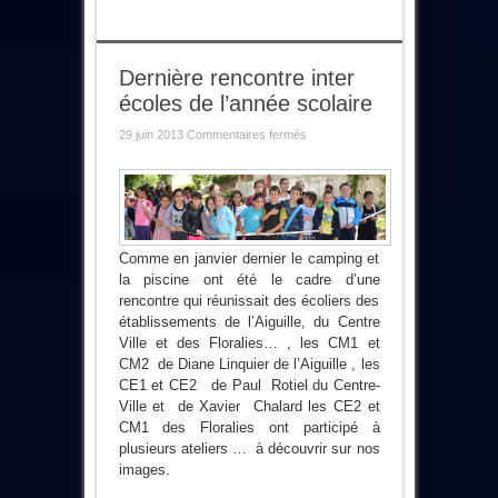
Dernière rencontre inter
écoles de l’année scolaire
sur
29 juin 2013
Commentaires fermés
Dernière
rencontre
inter
écoles
de
l’année
scolaire
Comme en janvier dernier le camping et
la piscine ont été le cadre d’une
rencontre qui réunissait des écoliers des
établissements de l’Aiguille, du Centre
Ville et des Floralies… , les CM1 et
CM2 de Diane Linquier de l’Aiguille , les
CE1 et CE2 de Paul Rotiel du Centre-
Ville et de Xavier Chalard les CE2 et
CM1 des Floralies ont participé à
plusieurs ateliers … à découvrir sur nos
images.