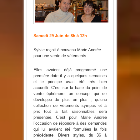
Vente
Éphémère
de
Vêtements
au
P’tit
Creux
Samedi 29 Juin de 8h à 12h
Sylvie reçoit à nouveau Marie Andrée
pour une vente de vêtements …
Elles avaient déjà programmé une
première date il y a quelques semaines
et le principe avait été très bien
accueilli. C’est sur la base du point de
vente éphémère, un concept qui se
développe de plus en plus , qu’une
collection de vêtements sympas et à
prix tout à fait raisonnables sera
présentée. C’est pour Marie Andrée
l’occasion de répondre à des demandes
qui lui avaient été formulées la fois
précédente. Divers styles, du 36 à