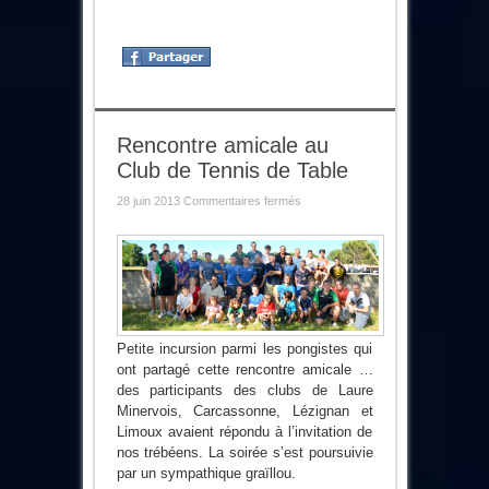
Rencontre amicale au
Club de Tennis de Table
sur
28 juin 2013
Commentaires fermés
Rencontre
amicale
au
Club
de
Tennis
de
Table
Petite incursion parmi les pongistes qui
ont partagé cette rencontre amicale …
des participants des clubs de Laure
Minervois, Carcassonne, Lézignan et
Limoux avaient répondu à l’invitation de
nos trébéens. La soirée s’est poursuivie
par un sympathique graïllou.