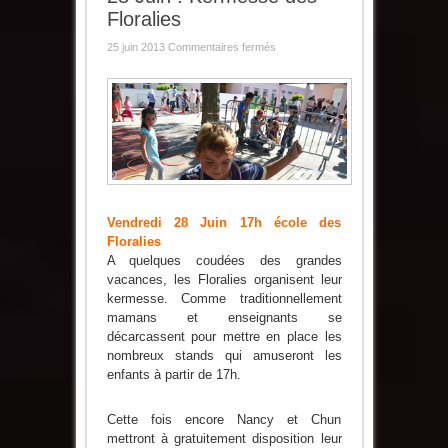
Floralies
sur
25 juin 2013
Commentaires fermés
28
Juin
:
Kermesse
des
Floralies
Vendredi 28 Juin 17h école des
Floralies
A quelques coudées des grandes
vacances, les Floralies organisent leur
kermesse. Comme traditionnellement
mamans et enseignants se
décarcassent pour mettre en place les
nombreux stands qui amuseront les
enfants à partir de 17h.
Cette fois encore Nancy et Chun
mettront à gratuitement disposition leur