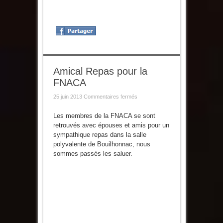
Amical Repas pour la
FNACA
sur
25 juin 2013
Commentaires fermés
Amical
Repas
pour
Les membres de la FNACA se sont
la
retrouvés avec épouses et amis pour un
FNACA
sympathique repas dans la salle
polyvalente de Bouilhonnac, nous
sommes passés les saluer.