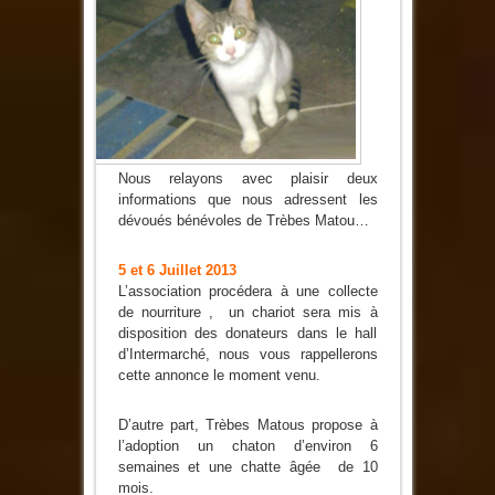
Nous relayons avec plaisir deux
informations que nous adressent les
dévoués bénévoles de Trèbes Matou…
5 et 6 Juillet 2013
L’association procédera à une collecte
de nourriture , un chariot sera mis à
disposition des donateurs dans le hall
d’Intermarché, nous vous rappellerons
cette annonce le moment venu.
D’autre part, Trèbes Matous propose à
l’adoption un chaton d’environ 6
semaines et une chatte âgée de 10
mois.