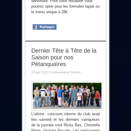
danseuse. Pour vous restaurer vous
pourrez opter pour les formules tapas ou
le menu unique à 28€
Dernier Tête à Tête de la
Saison pour nos
Pétanquaïres
sur
28 juin 2013
Commentaires fermés
Dernier
Tête
à
Tête
de
la
Saison
pour
nos
Pétanquaïres
L’ultime concours interne du club avait
lieu samedi et les derniers vainqueurs
de la journée sont Ricky Bes, Christelle
Marie, Victorin Piccolo. Les participants