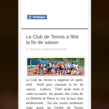
Le Club de Tennis a fêté
la fin de saison
sur
27 juin 2013
Commentaires fermés
Le
Club
de
Tennis
a
fêté
la
fin
de
saison
Le Club de Tennis a organisé un après
midi festif pour marquer la fin de
saison. Ludovic Tédo avait réuni à
cette occasion les jeunes des clubs de
La Redorte et Rieux et nos locaux bien
évidemment . Sur les courts extérieurs
mais aussi au Centre de Tennis