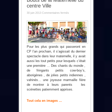
Bouts de la Maternelle du
centre Ville
sur
30 juin 2013
Commentaires fermés
Le
spectacle
des
P’tits
Bouts
de
la
Maternelle
du
centre
Ville
Pour les plus grands qui passeront en
CP l’an prochain, il s’agissait du dernier
spectacle dans leur maternelle, il y avait
aussi les tout petits pour lesquels c’était
une première … Des chants du monde ,
de fringants petits cow-boy’s,
aborigènes , de jolies petits indiennes ,
vahinés… une joyeuse marmaille fière
de montrer à leurs parents les
scénettes patiemment apprises.
Tout cela en images …