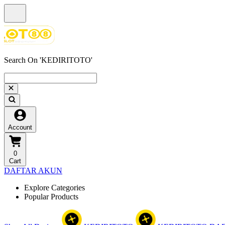
Search On 'KEDIRITOTO'
Account
0
Cart
DAFTAR AKUN
Explore Categories
Popular Products