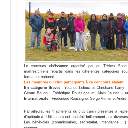
Concours
d’Obéissance
Le concours obéissance organisé par de Trèbes Sport
maîtres/chiens répartis dans les différentes catégories s
formateur national .
Les membres du club participants à ce concours étaient:
En catégorie Brevet :
Yolande Leleux et Christiane Lamy 
Gérard Boudou, Frédérique Roussigne et, Alain Jaunet –
e
Internationale :
Frédérique Roussigne, Serge Vimier et André 
Par ailleurs, les 4 adhérents du club canin présentés à l’épre
d’aptitude à l’Utilisation) ont satisfait brillamment aux diverse
Les bénévoles (commissaires, secrétariat, intendance …) 
journées.