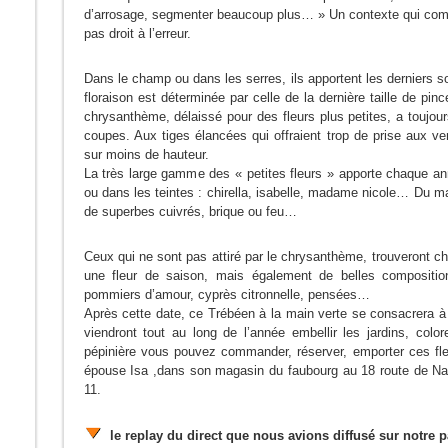
d’arrosage, segmenter beaucoup plus… » Un contexte qui compl
pas droit à l’erreur.
Dans le champ ou dans les serres, ils apportent les derniers s
floraison est déterminée par celle de la dernière taille de pinc
chrysanthème, délaissé pour des fleurs plus petites, a toujour
coupes. Aux tiges élancées qui offraient trop de prise aux ven
sur moins de hauteur.
La très large gamme des « petites fleurs » apporte chaque a
ou dans les teintes : chirella, isabelle, madame nicole… Du m
de superbes cuivrés, brique ou feu…
Ceux qui ne sont pas attiré par le chrysanthème, trouveront c
une fleur de saison, mais également de belles compositio
pommiers d’amour, cyprès citronnelle, pensées…
Après cette date, ce Trébéen à la main verte se consacrera à 
viendront tout au long de l’année embellir les jardins, col
pépinière vous pouvez commander, réserver, emporter ces fl
épouse Isa ,dans son magasin du faubourg au 18 route de Na
11.
le replay du direct que nous avions diffusé sur notre 