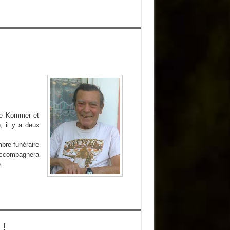
ine Kommer et
), il y a deux
mbre funéraire
accompagnera
.
 !