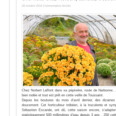
sur
28 octobre 2016
Commentaires fermés
Une
visite
chez
Norbert,
achetez
trébéen
!
Chez Norbert Laffont dans sa pépinière, route de Narbonne…
bien rodée et tout est prêt en cette veille de Toussaint.
Depuis les boutures du mois d’avril dernier, des dizaines
doucement. Cet horticulteur trébéen, à la truculente et sym
Sébastien Escande, ont dû, cette saison encore, s’adapter
statistiquement 500 millimètres d’eau depuis 3 ans , 250 ce