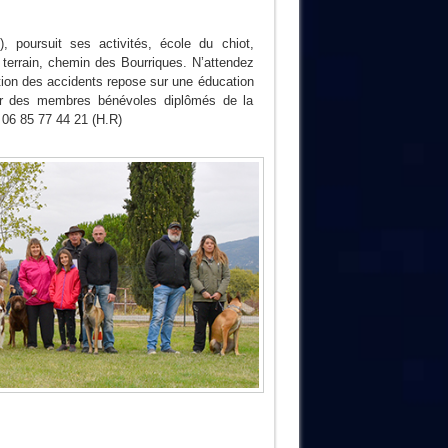
), poursuit ses activités, école du chiot,
n terrain, chemin des Bourriques. N’attendez
ntion des accidents repose sur une éducation
ar des membres bénévoles diplômés de la
 06 85 77 44 21 (H.R)