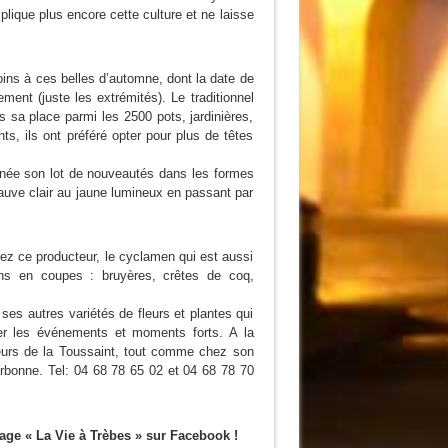
ique plus encore cette culture et ne laisse
oins à ces belles d’automne, dont la date de
ement (juste les extrémités). Le traditionnel
s sa place parmi les 2500 pots, jardinières,
ts, ils ont préféré opter pour plus de têtes
nnée son lot de nouveautés dans les formes
auve clair au jaune lumineux en passant par
hez ce producteur, le cyclamen qui est aussi
ns en coupes : bruyères, crêtes de coq,
ses autres variétés de fleurs et plantes qui
orer les événements et moments forts. A la
eurs de la Toussaint, tout comme chez son
rbonne. Tel: 04 68 78 65 02 et 04 68 78 70
page « La Vie à Trèbes » sur Facebook !