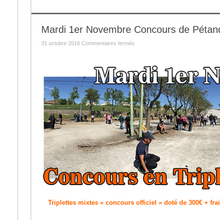
Mardi 1er Novembre Concours de Pétan
sur
31 octobre 2016
Commentaires fermés
Mardi
1er
Novembre
Concours
de
Pétanque
Triplettes mixtes « concours officiel » doté de 300€ + fra