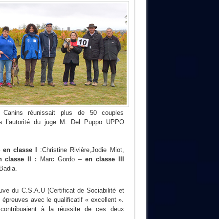
 Canins réunissait plus de 50 couples
ous l’autorité du juge M. Del Puppo UPPO
–
en classe I
:Christine Rivière,Jodie Miot,
n classe II :
Marc Gordo –
en classe III
Badia.
uve du C.S.A.U (Certificat de Sociabilité et
s épreuves avec le qualificatif « excellent ».
contribuaient à la réussite de ces deux