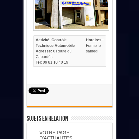
Activité:
Contrôle
Horaires :
Technique Automobile
Fermé le
Adresse:
6 Route du
samedi
Cabardès
Tel:
09 81 10 40 19
Sujets En Relation
VOTRE PAGE
D’ACTUALITES