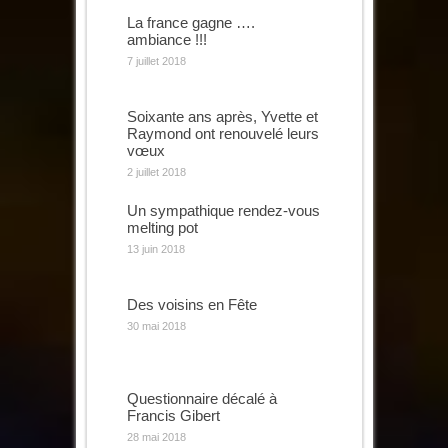
La france gagne ….
ambiance !!!
7 juillet 2018
Soixante ans après, Yvette et
Raymond ont renouvelé leurs
vœux
2 juillet 2018
Un sympathique rendez-vous
melting pot
13 juin 2018
Des voisins en Fête
30 mai 2018
Questionnaire décalé à
Francis Gibert
28 mai 2018