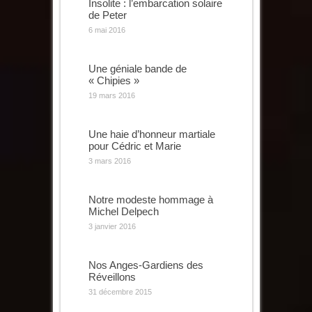
Insolite : l’embarcation solaire
de Peter
6 mai 2016
Une géniale bande de
« Chipies »
19 mars 2016
Une haie d’honneur martiale
pour Cédric et Marie
3 mars 2016
Notre modeste hommage à
Michel Delpech
3 janvier 2016
Nos Anges-Gardiens des
Réveillons
31 décembre 2015