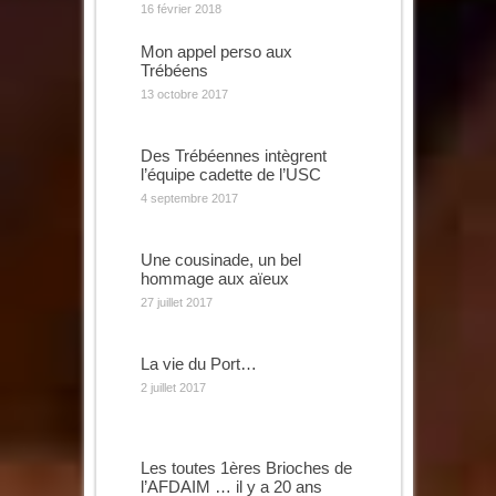
16 février 2018
Mon appel perso aux
Trébéens
13 octobre 2017
Des Trébéennes intègrent
l’équipe cadette de l’USC
4 septembre 2017
Une cousinade, un bel
hommage aux aïeux
27 juillet 2017
La vie du Port…
2 juillet 2017
Les toutes 1ères Brioches de
l’AFDAIM … il y a 20 ans