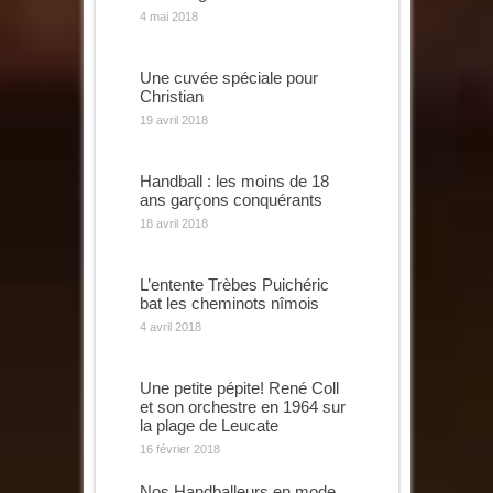
4 mai 2018
Une cuvée spéciale pour
Christian
19 avril 2018
Handball : les moins de 18
ans garçons conquérants
18 avril 2018
L’entente Trèbes Puichéric
bat les cheminots nîmois
4 avril 2018
Une petite pépite! René Coll
et son orchestre en 1964 sur
la plage de Leucate
16 février 2018
Nos Handballeurs en mode