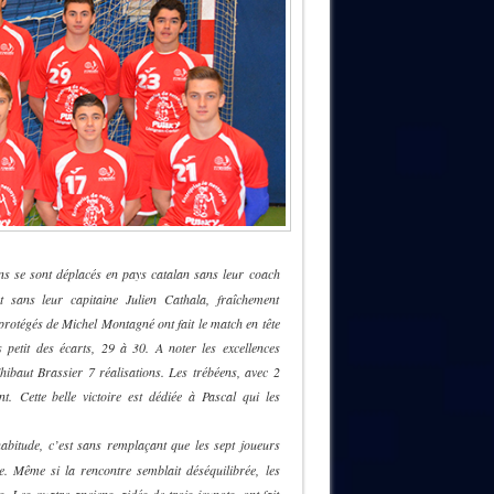
ns se sont déplacés en pays catalan sans leur coach
t sans leur capitaine Julien Cathala, fraîchement
rotégés de Michel Montagné ont fait le match en tête
petit des écarts, 29 à 30. A noter les excellences
baut Brassier 7 réalisations. Les trébéens, avec 2
. Cette belle victoire est dédiée à Pascal qui les
bitude, c’est sans remplaçant que les sept joueurs
e. Même si la rencontre semblait déséquilibrée, les