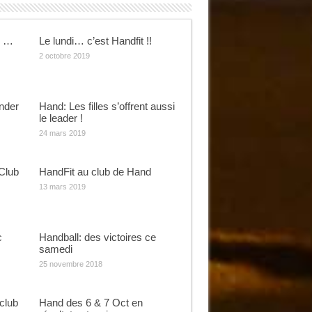
s …
Le lundi… c’est Handfit !!
2 octobre 2019
nder
Hand: Les filles s’offrent aussi
le leader !
24 mars 2019
Club
HandFit au club de Hand
13 mars 2019
c
Handball: des victoires ce
samedi
25 novembre 2018
club
Hand des 6 & 7 Oct en