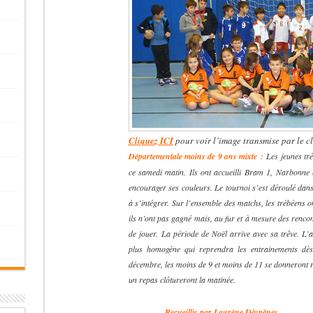
Cliquez ICI
pour voir l’image transmise par le c
Départementale moins de 9 ans mixte :
Les jeunes tr
ce samedi matin. Ils ont accueilli Bram 1, Narbonne 
encourager ses couleurs. Le tournoi s’est déroulé da
à s’intégrer. Sur l’ensemble des matchs, les trébéens on
ils n’ont pas gagné mais, au fur et à mesure des rencont
de jouer. La période de Noël arrive avec sa trêve. L’
plus homogène qui reprendra les entrainements dè
décembre, les moins de 9 et moins de 11 se donneront
un repas clôtureront la matinée.
XXXXXXX
Recueillis par Laurène Dèspènes