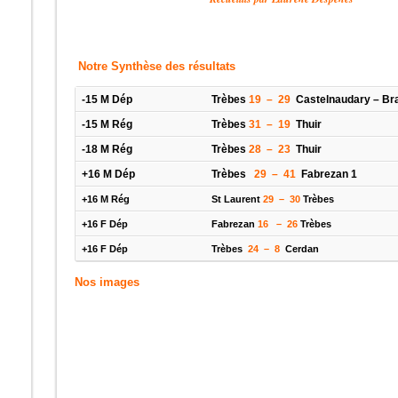
Notre Synthèse des résultats
-15 M Dép
Trèbes
19 – 29
Castelnaudary – Br
-15 M Rég
Trèbes
31 – 19
Thuir
-18 M Rég
Trèbes
28 – 23
Thuir
+16 M Dép
Trèbes
29 – 41
Fabrezan 1
+16 M Rég
St Laurent
29 – 30
Trèbes
+16 F Dép
Fabrezan
16 – 26
Trèbes
+16 F Dép
Trèbes
24 – 8
Cerdan
Nos images