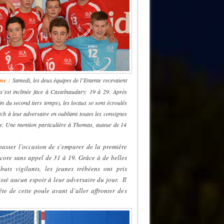
ne :
Samedi, les deux équipes de l’Entente recevaient
’est inclinée face à Castelnaudary: 19 à 29. Après
fin du second tiers temps), les locaux se sont écroulés
ch à leur adversaire en oubliant toutes les consignes
e. Une mention particulière à Thomas, auteur de 14
 passer l’occasion de s’emparer de la première
score sans appel de 31 à 19. Grâce à de belles
buts vigilants, les jeunes trèbéens ont pris
issé aucun espoir à leur adversaire du jour. Il
te de cette poule avant d’aller affronter des