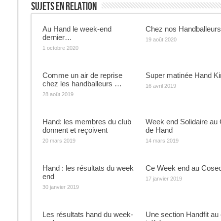
Sujets En Relation
Au Hand le week-end
Chez nos Handballeur
dernier…
19 août 2020
1 octobre 2020
Comme un air de reprise
Super matinée Hand Ki
chez les handballeurs …
16 avril 2019
28 août 2019
Hand: les membres du club
Week end Solidaire au 
donnent et reçoivent
de Hand
20 mars 2019
14 mars 2019
Hand : les résultats du week
Ce Week end au Cose
end
17 janvier 2019
30 janvier 2019
Les résultats hand du week-
Une section Handfit au 