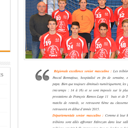
Régionale excellence senior masculine :
Les trébée
ES
Pascal Bonnafous, hospitalisé en fin de semaine, e
papa. Bien que toujours diminués numériquement, les p
(mi-temps : 14 à 16) et se sont imposés sur le plus 
prestations de François Ramos-Lage 11 buts et de Thi
matchs de retards, se retrouvent 6ème au classement
retrouvera en début d’année 2015.
Départementale senior masculine :
Comme à leur ha
trébéens sont allés affronter Fabrezan dans leur sall