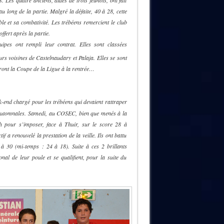
. Les quatre anciens, aidés de trois jeunots, ont fait
au long de la partie. Malgré la défaite, 40 à 28, cette
able et sa combativité. Les trébéens remercient le club
ffert après la partie.
ipes ont rempli leur contrat. Elles sont classées
eurs voisines de Castelnaudary et Palaja. Elles se sont
eront la Coupe de la Ligue à la rentrée…
k-end chargé pour les trébéens qui devaient rattraper
s automnales. Samedi, au COSEC, bien que menés à la
h pour s’imposer, face à Thuir, sur le score 28 à
f a renouvelé la prestation de la veille. Ils ont battu
 à 30 (mi-temps : 24 à 18). Suite à ces 2 brillants
onal de leur poule et se qualifient, pour la suite du