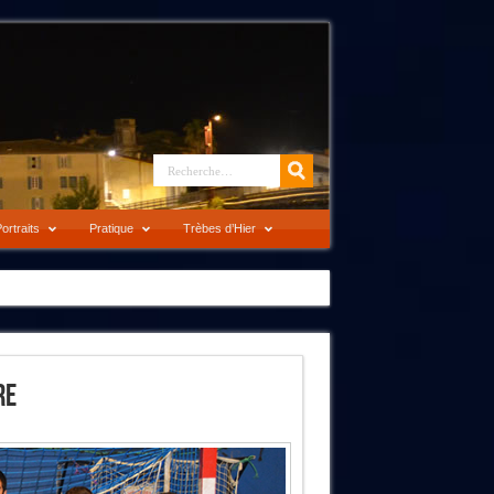
ortraits
Pratique
Trèbes d’Hier
re