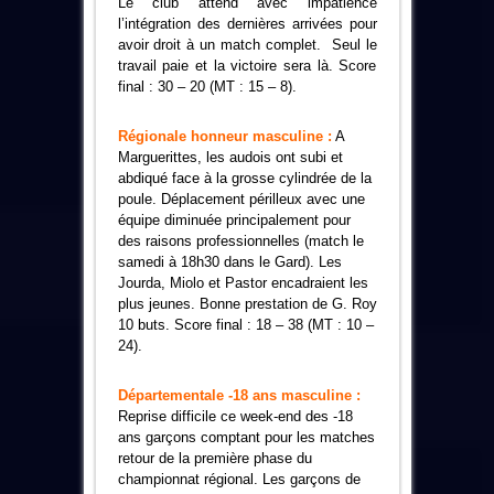
Le club attend avec impatience
l’intégration des dernières arrivées pour
avoir droit à un match complet. Seul le
travail paie et la victoire sera là. Score
final : 30 – 20 (MT : 15 – 8).
Régionale honneur masculine :
A
Marguerittes, les audois ont subi et
abdiqué face à la grosse cylindrée de la
poule. Déplacement périlleux avec une
équipe diminuée principalement pour
des raisons professionnelles (match le
samedi à 18h30 dans le Gard). Les
Jourda, Miolo et Pastor encadraient les
plus jeunes. Bonne prestation de G. Roy
10 buts. Score final : 18 – 38 (MT : 10 –
24).
Départementale -18 ans masculine :
Reprise difficile ce week-end des -18
ans garçons comptant pour les matches
retour de la première phase du
championnat régional. Les garçons de