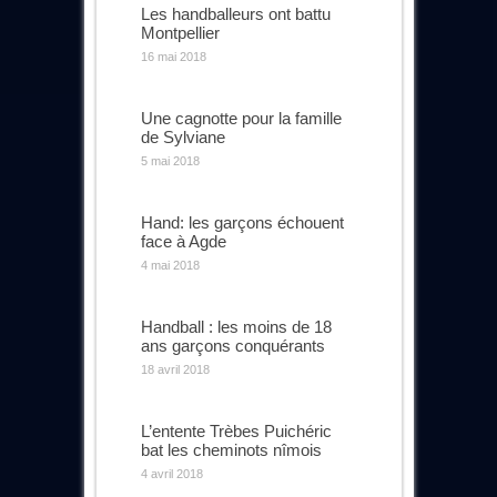
Les handballeurs ont battu
Montpellier
16 mai 2018
Une cagnotte pour la famille
de Sylviane
5 mai 2018
Hand: les garçons échouent
face à Agde
4 mai 2018
Handball : les moins de 18
ans garçons conquérants
18 avril 2018
L’entente Trèbes Puichéric
bat les cheminots nîmois
4 avril 2018