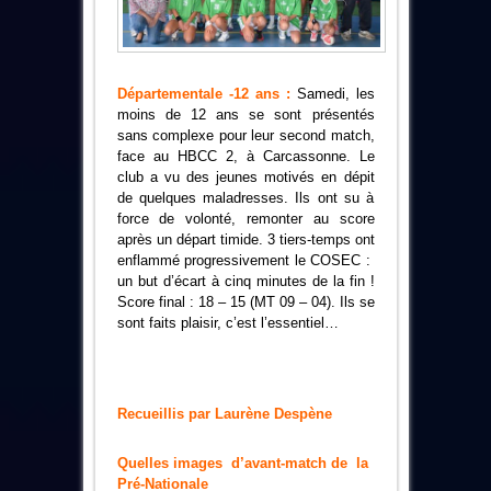
Départementale -12 ans :
Samedi, les
moins de 12 ans se sont présentés
sans complexe pour leur second match,
face au HBCC 2, à Carcassonne. Le
club a vu des jeunes motivés en dépit
de quelques maladresses. Ils ont su à
force de volonté, remonter au score
après un départ timide. 3 tiers-temps ont
enflammé progressivement le COSEC :
un but d’écart à cinq minutes de la fin !
Score final : 18 – 15 (MT 09 – 04). Ils se
sont faits plaisir, c’est l’essentiel…
Recueillis par Laurène Despène
Quelles images d’avant-match de la
Pré-Nationale