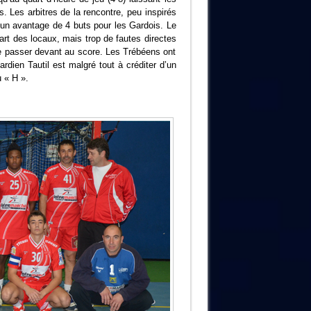
. Les arbitres de la rencontre, peu inspirés
 un avantage de 4 buts pour les Gardois. Le
art des locaux, mais trop de fautes directes
 de passer devant au score. Les Trébéens ont
rdien Tautil est malgré tout à créditer d’un
 « H ».