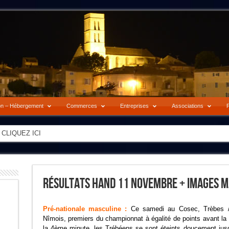
on – Hébergement
Commerces
Entreprises
Associations
P
-> CLIQUEZ ICI
Résultats Hand 11 Novembre + Images 
Pré-nationale masculine :
Ce samedi au Cosec, Trèbes /
Nîmois, premiers du championnat à égalité de points avant la 
la 4ème minute, les Trébéens se sont éteints doucement jusqu