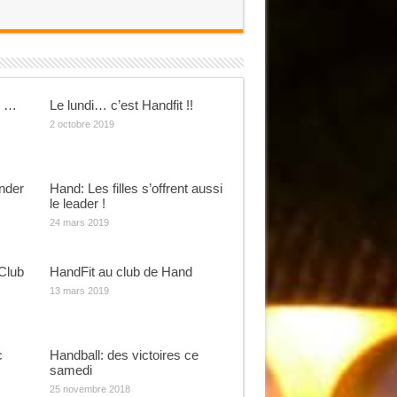
s …
Le lundi… c’est Handfit !!
2 octobre 2019
nder
Hand: Les filles s’offrent aussi
le leader !
24 mars 2019
Club
HandFit au club de Hand
13 mars 2019
c
Handball: des victoires ce
samedi
25 novembre 2018