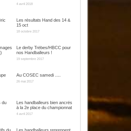
4 avril 2018
ric
Les résultats Hand des 14 &
15 oct
18 octobre 2017
images
Le derby Trèbes/HBCC pour
)
nos Handballeurs !
19 septembre 2017
oupe
Au COSEC samedi ….
26 mai 2017
s du
Les handballeurs bien ancrés
à la 2e place du championnat
4 avril 2017
ifs du
Les handballeurs reprennent