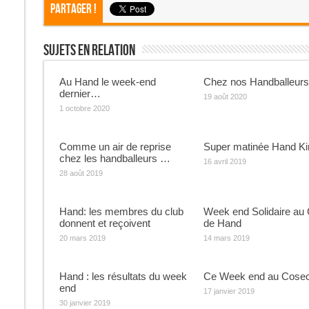
Partager !
Sujets En Relation
Au Hand le week-end
Chez nos Handballeur
dernier…
19 août 2020
1 octobre 2020
Comme un air de reprise
Super matinée Hand Ki
chez les handballeurs …
16 avril 2019
28 août 2019
Hand: les membres du club
Week end Solidaire au 
donnent et reçoivent
de Hand
20 mars 2019
14 mars 2019
Hand : les résultats du week
Ce Week end au Cose
end
17 janvier 2019
30 janvier 2019