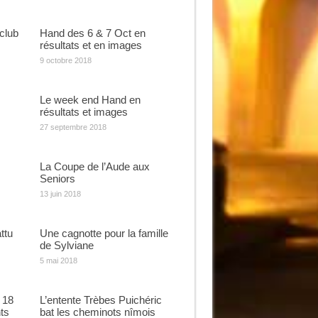
club
Hand des 6 & 7 Oct en
résultats et en images
9 octobre 2018
Le week end Hand en
résultats et images
27 septembre 2018
La Coupe de l’Aude aux
Seniors
13 juin 2018
ttu
Une cagnotte pour la famille
de Sylviane
5 mai 2018
 18
L’entente Trèbes Puichéric
ts
bat les cheminots nîmois