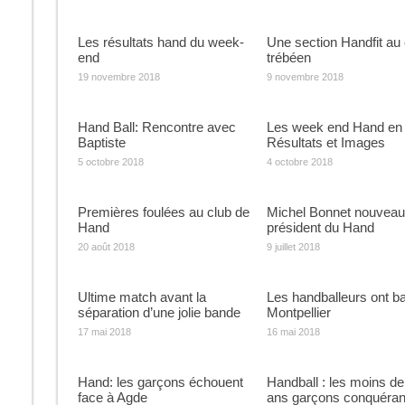
Les résultats hand du week-
Une section Handfit au 
end
trébéen
19 novembre 2018
9 novembre 2018
Hand Ball: Rencontre avec
Les week end Hand en
Baptiste
Résultats et Images
5 octobre 2018
4 octobre 2018
Premières foulées au club de
Michel Bonnet nouveau
Hand
président du Hand
20 août 2018
9 juillet 2018
Ultime match avant la
Les handballeurs ont ba
séparation d’une jolie bande
Montpellier
17 mai 2018
16 mai 2018
Hand: les garçons échouent
Handball : les moins de
face à Agde
ans garçons conquéran