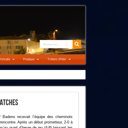
ortraits
Pratique
Trèbes d’Hier
Matches
 Badens recevait l’équipe des cheminots
rencontre. Après un début prometteur, 2-0 à
’au quart d’heure de jeu (4-8) laissant les