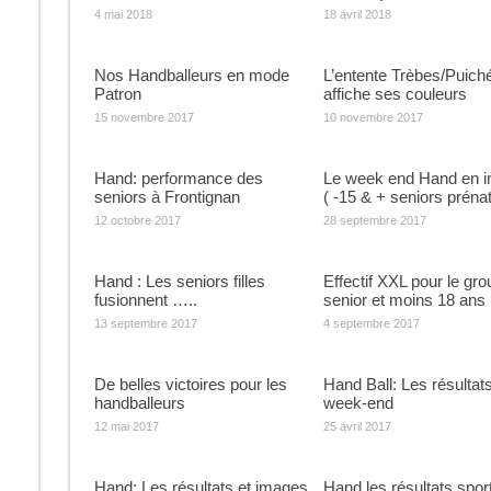
4 mai 2018
18 avril 2018
Nos Handballeurs en mode
L’entente Trèbes/Puiché
Patron
affiche ses couleurs
15 novembre 2017
10 novembre 2017
Hand: performance des
Le week end Hand en 
seniors à Frontignan
( -15 & + seniors prénat
12 octobre 2017
28 septembre 2017
Hand : Les seniors filles
Effectif XXL pour le gr
fusionnent …..
senior et moins 18 ans
13 septembre 2017
4 septembre 2017
De belles victoires pour les
Hand Ball: Les résultat
handballeurs
week-end
12 mai 2017
25 avril 2017
Hand: Les résultats et images
Hand les résultats sport