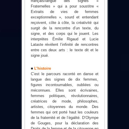
français/langue des signes «
Fraternelles » qui a pour soustitre «
Extraits de vies de femmes
exceptionnelles », sourd et entendant
reçoivent, côte à côte, la créativité qui
surgit de la rencontre d’un texte, du
signe, et des corps qui le jouent. Les
interprètes Émilie Rigaud et Lucie
Lataste révèlent l’infinité de rencontres
entre ces deux arts : le texte dit et le
signe joué.
■
L’histoire
C’est le parcours raconté en danse et
langue des signes de dix femmes,
figures incontournables, oubliées ou
méconnues. Elles sont écrivaines,
femmes politiques, révolutionnaires,
créatrices de mode, philosophes,
artistes, citoyennes du monde. Des
femmes qui ont porté haut les couleurs
de la fraternité et de l’égalité. D’Olympe
de Gouges, pour la déclaration des
Droits de la femme et de la citoyenne en