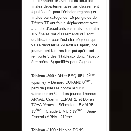
Le dimanche 15 avril ont eu lieux les
finales départementales par classement
(qualificatifs pour l’échelon régional) et
finales par catégories. 15 pongistes de
Trèbes TT ont fait le déplacement avec
à la clé, d’excellents résultats. Le matin,
aux finales par classements qui sont
qualificatifs pour l’échelon régional qui
va se dérouler le 29 avril à Gigean, nos
joueurs ont fait très fort puisqu’ils ont
remporté 3 des 4 tableaux donc 7 (peut-
être même 8) qualifiés pour Gigean.
ème
Tableau -900 :
Didier ESQUIEU 2
ème
(qualifié) – Bernard DURAND 8
,
perd de justesse contre le futur
vainqueur en ¼. – Les jeunes Thomas
ARNAL, Quentin LEMAIRE et Dorian
TOHA 9èmes – Sébastien LEMAIRE
ème –
ème –
13
Claude DIMUR 19
Jean-
François ARNAL 21
ème –
Tableau -1100 :
Nicolas PONS