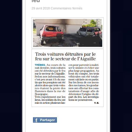
feu
sur
29 avril 2018
Commentaires fermés
3
Voitures
détruites
par
le
feu