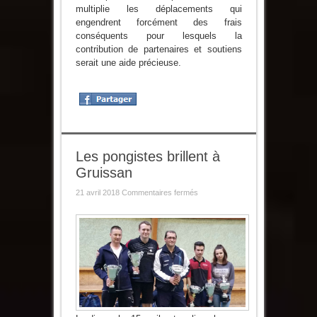
multiplie les déplacements qui
engendrent forcément des frais
conséquents pour lesquels la
contribution de partenaires et soutiens
serait une aide précieuse.
Les pongistes brillent à
Gruissan
sur
21 avril 2018
Commentaires fermés
Les
pongistes
brillent
à
Gruissan