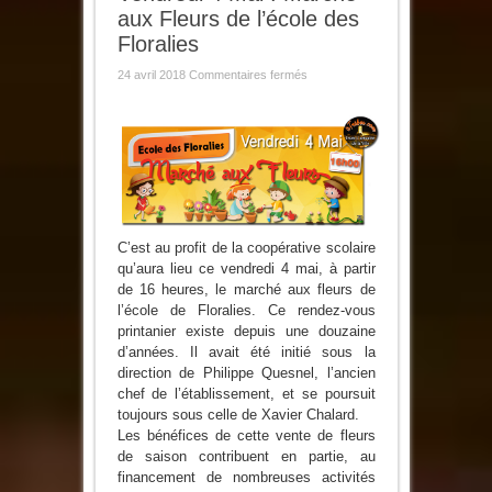
aux Fleurs de l’école des
Floralies
sur
24 avril 2018
Commentaires fermés
Vendredi
4
Mai
:
Marché
aux
Fleurs
de
l’école
des
Floralies
C’est au profit de la coopérative scolaire
qu’aura lieu ce vendredi 4 mai, à partir
de 16 heures, le marché aux fleurs de
l’école de Floralies. Ce rendez-vous
printanier existe depuis une douzaine
d’années. Il avait été initié sous la
direction de Philippe Quesnel, l’ancien
chef de l’établissement, et se poursuit
toujours sous celle de Xavier Chalard.
Les bénéfices de cette vente de fleurs
de saison contribuent en partie, au
financement de nombreuses activités