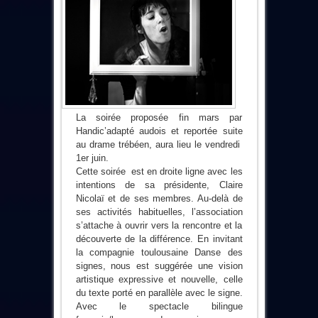
La soirée proposée fin mars par
Handic’adapté audois et reportée suite
au drame trébéen, aura lieu le vendredi
1er juin.
Cette soirée est en droite ligne avec les
intentions de sa présidente, Claire
Nicolaï et de ses membres. Au-delà de
ses activités habituelles, l’association
s’attache à ouvrir vers la rencontre et la
découverte de la différence. En invitant
la compagnie toulousaine Danse des
signes, nous est suggérée une vision
artistique expressive et nouvelle, celle
du texte porté en parallèle avec le signe.
Avec le spectacle bilingue