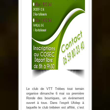
Le club de VTT Trèbes tout terrain
organise dimanche 6 mai sa première
Ronde des bourriques, un événement
ouvert à tous. Dans l’esprit Ufolep à
laquelle le club trébéen est affilié, c’est