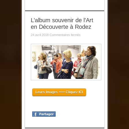
L’album souvenir de l’Art
en Découverte à Rodez
sur
24 avril 2018
Commentaires fermés
L’album
souvenir
de
l’Art
en
Découverte
à
Rodez
Leurs Images >>> Cliquez ICI