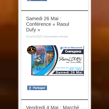
Samedi 26 Mai :
Conférence « Raoul
Dufy »
sur
25 avril 2018
Commentaires fermés
Samedi
26
Mai
:
Conférence
« Raoul
Dufy »
Vendredi 4 Mai : Marché