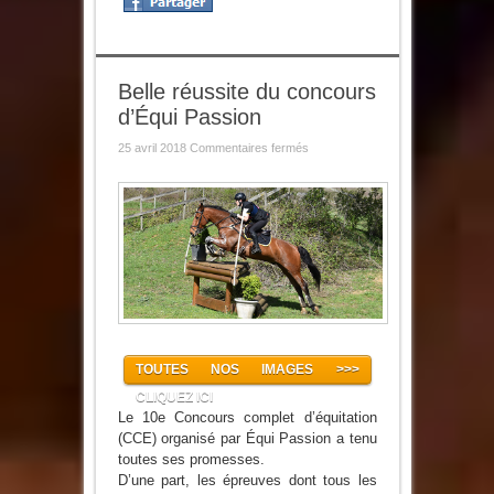
Belle réussite du concours
d’Équi Passion
sur
25 avril 2018
Commentaires fermés
Belle
réussite
du
concours
d’Équi
Passion
TOUTES NOS IMAGES >>>
CLIQUEZ ICI
Le 10e Concours complet d’équitation
(CCE) organisé par Équi Passion a tenu
toutes ses promesses.
D’une part, les épreuves dont tous les