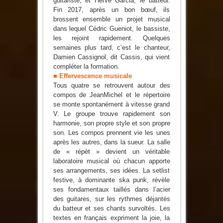
guitariste, et Hervé Garcia, le batteur.
Fin 2017, après un bon bœuf, ils
brossent ensemble un projet musical
dans lequel Cédric Gueniot, le bassiste,
les rejoint rapidement. Quelques
semaines plus tard, c’est le chanteur,
Damien Cassignol, dit Cassis, qui vient
compléter la formation.
■ Effervescence musicale
Tous quatre se retrouvent autour des
compos de JeanMichel et le répertoire
se monte spontanément à vitesse grand
V. Le groupe trouve rapidement son
harmonie, son propre style et son propre
son. Les compos prennent vie les unes
après les autres, dans la sueur. La salle
de « répèt » devient un véritable
laboratoire musical où chacun apporte
ses arrangements, ses idées. La setlist
festive, à dominante ska punk, révèle
ses fondamentaux taillés dans l’acier
des guitares, sur les rythmes déjantés
du batteur et ses chants survoltés. Les
textes en français expriment la joie, la