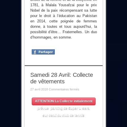
1781, à Malala Yousafzai pour le prix
Nobel de la paix récompensant sa lutte
pour le droit à l’éducation au Pakistan
en 2014, cette poignée de femmes
donne, à toutes et tous aujourd’hui, la
possibilité d’être… Fraternelles. Un duo
d’hommages, en somme.
Samedi 28 Avril: Collecte
de vêtements
sur
27 avril 2018
Commentaires fermés
Samedi
28
Avril:
ATTENTION La Collecte initialement
Collecte
de
prévue parking de Super U sera
vêtements
sur celui du club de tennis