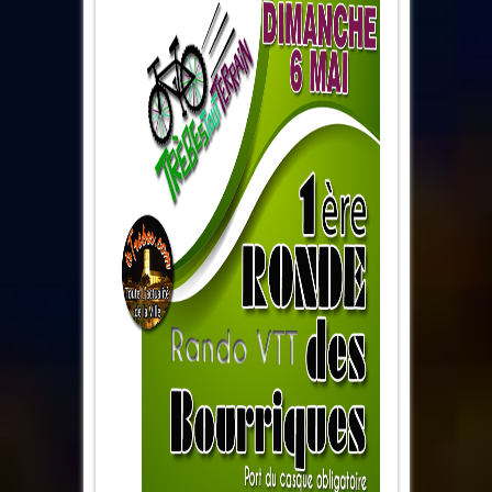
1ère
Ronde
des
Bourriques