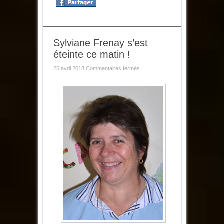
Sylviane Frenay s’est
éteinte ce matin !
sur
25 avril 2018
Commentaires fermés
Sylviane
Frenay
s’est
éteinte
ce
matin
!