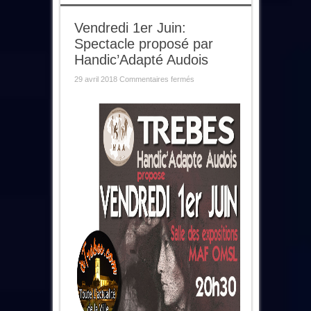
Vendredi 1er Juin:
Spectacle proposé par
Handic’Adapté Audois
sur
29 avril 2018
Commentaires fermés
Vendredi
1er
Juin:
Spectacle
proposé
par
Handic’Adapté
Audois