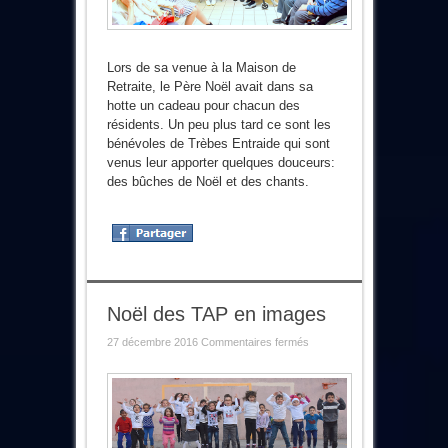
Lors de sa venue à la Maison de
Retraite, le Père Noël avait dans sa
hotte un cadeau pour chacun des
résidents. Un peu plus tard ce sont les
bénévoles de Trèbes Entraide qui sont
venus leur apporter quelques douceurs:
des bûches de Noël et des chants.
Noël des TAP en images
sur
27 décembre 2016
Commentaires fermés
Noël
des
TAP
en
images