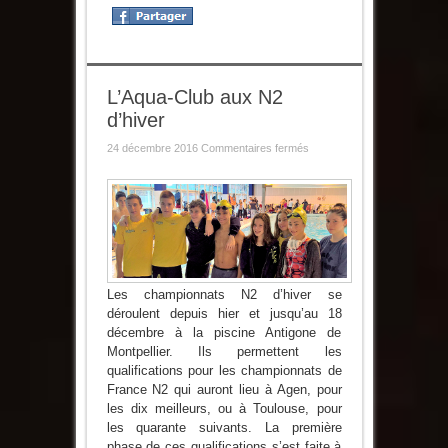
L’Aqua-Club aux N2
d’hiver
sur
24 décembre 2016
Commentaires fermés
L’Aqua-
Club
aux
N2
d’hiver
Les championnats N2 d’hiver se
déroulent depuis hier et jusqu’au 18
décembre à la piscine Antigone de
Montpellier. Ils permettent les
qualifications pour les championnats de
France N2 qui auront lieu à Agen, pour
les dix meilleurs, ou à Toulouse, pour
les quarante suivants. La première
phase de ces qualifications s’est faite à