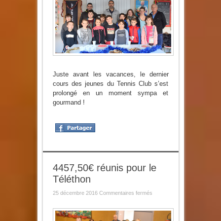
avant
Noël
au
Tennis
club
Juste avant les vacances, le dernier
cours des jeunes du Tennis Club s’est
prolongé en un moment sympa et
gourmand !
4457,50€ réunis pour le
Téléthon
sur
25 décembre 2016
Commentaires fermés
4457,50€
réunis
pour
le