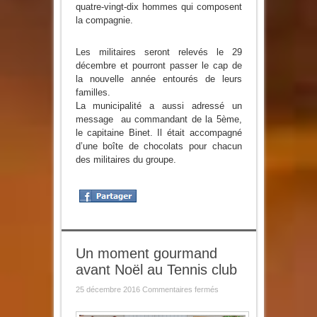
quatre-vingt-dix hommes qui composent
la compagnie.
Les militaires seront relevés le 29
décembre et pourront passer le cap de
la nouvelle année entourés de leurs
familles.
La municipalité a aussi adressé un
message au commandant de la 5ème,
le capitaine Binet. Il était accompagné
d’une boîte de chocolats pour chacun
des militaires du groupe.
Un moment gourmand
avant Noël au Tennis club
sur
25 décembre 2016
Commentaires fermés
Un
moment
gourmand