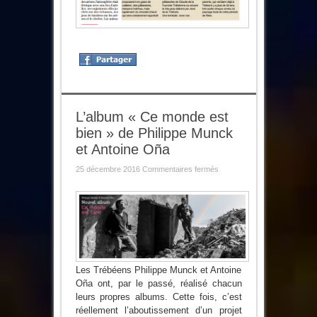
L’album « Ce monde est
bien » de Philippe Munck
et Antoine Oña
sur
25 décembre 2016
Commentaires fermés
L’album
« Ce
monde
est
bien »
de
Philippe
Munck
et
Antoine
Oña
Les Trébéens Philippe Munck et Antoine
Oña ont, par le passé, réalisé chacun
leurs propres albums. Cette fois, c’est
réellement l’aboutissement d’un projet