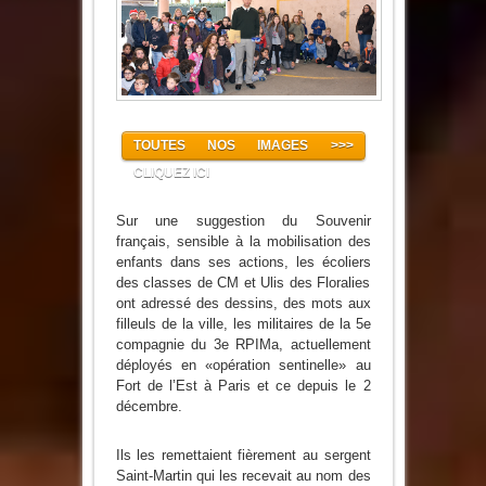
à
la
5ème
compagnie
TOUTES NOS IMAGES >>>
CLIQUEZ ICI
Sur une suggestion du Souvenir
français, sensible à la mobilisation des
enfants dans ses actions, les écoliers
des classes de CM et Ulis des Floralies
ont adressé des dessins, des mots aux
filleuls de la ville, les militaires de la 5e
compagnie du 3e RPIMa, actuellement
déployés en «opération sentinelle» au
Fort de l’Est à Paris et ce depuis le 2
décembre.
Ils les remettaient fièrement au sergent
Saint-Martin qui les recevait au nom des