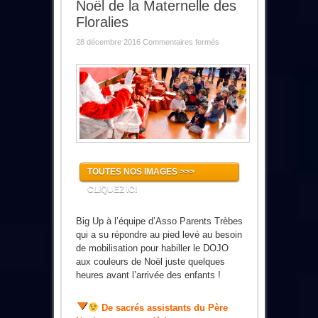
Noël de la Maternelle des
Floralies
sur
28 décembre 2016
Commentaires fermés
Noël
de
la
Maternelle
des
Floralies
TOUTES NOS IMAGES >>>
CLIQUEZ ICI
Big Up à l’équipe d’Asso Parents Trèbes
qui a su répondre au pied levé au besoin
de mobilisation pour habiller le DOJO
aux couleurs de Noël juste quelques
heures avant l’arrivée des enfants !
De sacrés assistants du Père