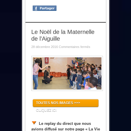
Le Noël de la Maternelle
de l’Aiguille
sur
28 décembre 2016
Commentaires fermés
Le
Noël
de
la
Maternelle
de
l’Aiguille
TOUTES NOS IMAGES >>>
CLIQUEZ ICI
Le replay du direct que nous
avions diffusé sur notre page « La Vie