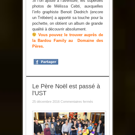
Si l’on ajoute à l’aventure, les superbes
photos de Mélissa Cebti, auxquelles
l’info graphiste Benoit Diedrich (encore
un Trébéen) a apporté sa touche pour la
pochette, on obtient un album de grande
qualité à découvrir absolument.
Vous pouvez le trouver auprès de
la Bardou Family au Domaine des
Pères.
Le Père Noël est passé à
l’UST
sur
25 décembre 2016
Commentaires fermés
Le
Père
Noël
est
passé
à
l’UST