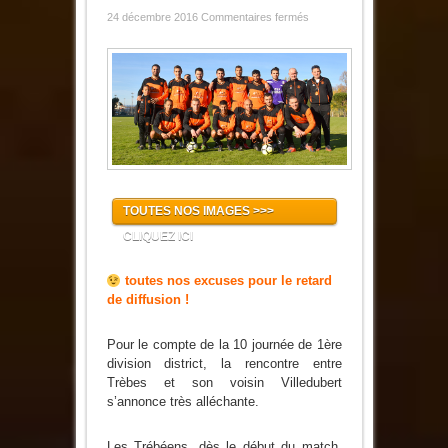
sur
24 décembre 2016
Commentaires fermés
TFC2
/
Villedubert
…
le
Derby
TOUTES NOS IMAGES >>>
CLIQUEZ ICI
toutes nos excuses pour le retard
de diffusion !
Pour le compte de la 10 journée de 1ère
division district, la rencontre entre
Trèbes et son voisin Villedubert
s’annonce très alléchante.
Les Trébéens, dès le début du match,