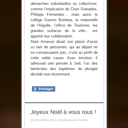
démarches individuelles ou collectives,
comme l’implication de Chun Granados,
Philippe Fernandez… mais aussi le
collège Gaston Bonheur, la maternelle
de l’Aiguille, l’office de Tourisme, les
grandes surfaces de la ville… ont
apporté leur collaboration.
Alain Amasse disait son plaisir d’avoir
vu tant de personnes, qui au départ ne
se connaissaient pas, s’unir au profit de
cette noble cause. Avec émotion, il
adressait une pensée à Joël, l’un des
bénévoles des baptêmes de plongée
décédé tout récemment.
Joyeux Noël à vous tous !
sur
24 décembre 2016
Commentaires fermés
Joyeux
Noël