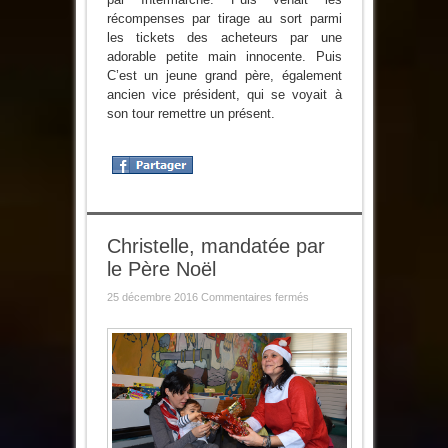
récompenses par tirage au sort parmi
les tickets des acheteurs par une
adorable petite main innocente. Puis
C’est un jeune grand père, également
ancien vice président, qui se voyait à
son tour remettre un présent.
Christelle, mandatée par
le Père Noël
sur
25 décembre 2016
Commentaires fermés
Christelle,
mandatée
par
le
Père
Noël