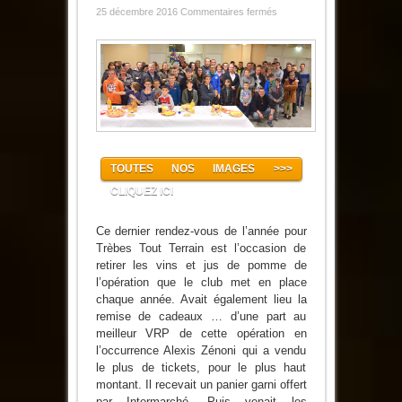
sur
25 décembre 2016
Commentaires fermés
Noël
à
Trèbes
Tout
Terrain
TOUTES NOS IMAGES >>>
CLIQUEZ ICI
Ce dernier rendez-vous de l’année pour
Trèbes Tout Terrain est l’occasion de
retirer les vins et jus de pomme de
l’opération que le club met en place
chaque année. Avait également lieu la
remise de cadeaux … d’une part au
meilleur VRP de cette opération en
l’occurrence Alexis Zénoni qui a vendu
le plus de tickets, pour le plus haut
montant. Il recevait un panier garni offert
par Intermarché. Puis venait les