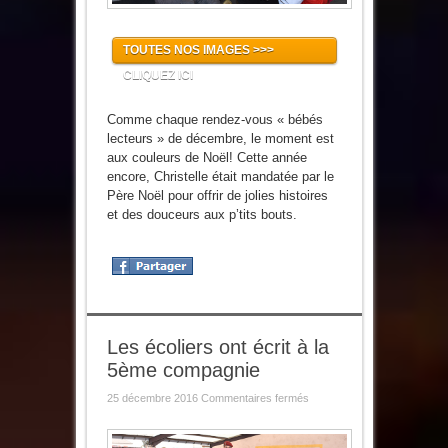
TOUTES NOS IMAGES >>>
CLIQUEZ ICI
Comme chaque rendez-vous « bébés
lecteurs » de décembre, le moment est
aux couleurs de Noël! Cette année
encore, Christelle était mandatée par le
Père Noël pour offrir de jolies histoires
et des douceurs aux p’tits bouts.
Les écoliers ont écrit à la
5ème compagnie
sur
25 décembre 2016
Commentaires fermés
Les
écoliers
ont
écrit