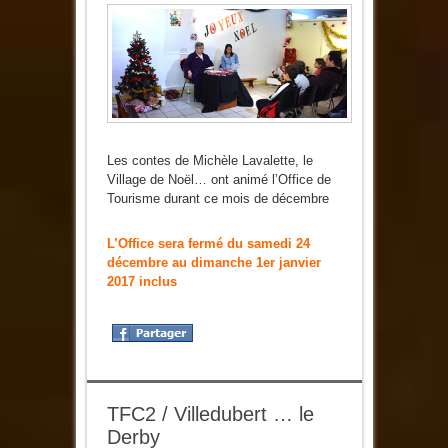
Tourisme
fermé
durant
les
fêtes
Les contes de Michèle Lavalette, le
Village de Noël… ont animé l’Office de
Tourisme durant ce mois de décembre
L’Office sera fermé du samedi 24
décembre au dimanche 1er janvier
2017 inclus
TFC2 / Villedubert … le
Derby