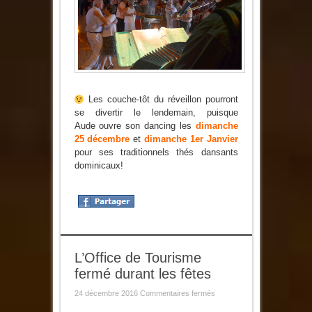
thés
dansants
au
Bal
à
Aude
Les couche-tôt du réveillon pourront
se divertir le lendemain, puisque
Aude ouvre son dancing les
dimanche
25 décembre
et
dimanche 1er Janvier
pour ses traditionnels thés dansants
dominicaux!
L’Office de Tourisme
fermé durant les fêtes
sur
24 décembre 2016
Commentaires fermés
L’Office
de