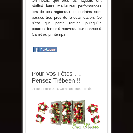
On notera que tous les nageurs ont
réalisé leurs meilleures performances
lors de ces régionaux, et certains sont
passés très près de la qualification. Ce
n’est que partie remise puisqu’ils
pourront tenter à nouveau leur chance à
Canet au printemps.
Pour Vos Fêtes ….
Pensez Trébéen !!
sur
21 décembre 2016
Commentaires fermés
Pour
Vos
Fêtes
….
Pensez
Trébéen
!!