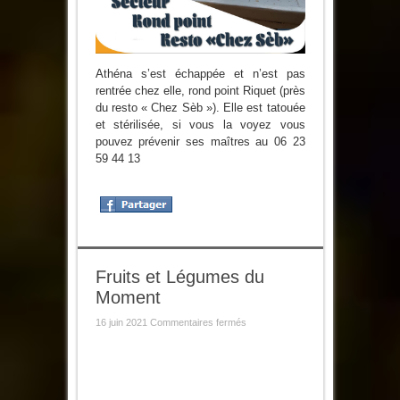
Athéna s’est échappée et n’est pas
rentrée chez elle, rond point Riquet (près
du resto « Chez Sèb »). Elle est tatouée
et stérilisée, si vous la voyez vous
pouvez prévenir ses maîtres au 06 23
59 44 13
Fruits et Légumes du
Moment
sur
16 juin 2021
Commentaires fermés
Fruits
et
Légumes
du
Moment