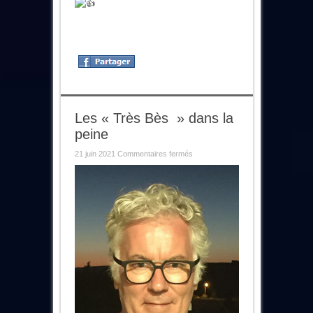
Les « Très Bès » dans la
peine
sur
21 juin 2021
Commentaires fermés
Les
« Très
Bès
»
dans
la
peine