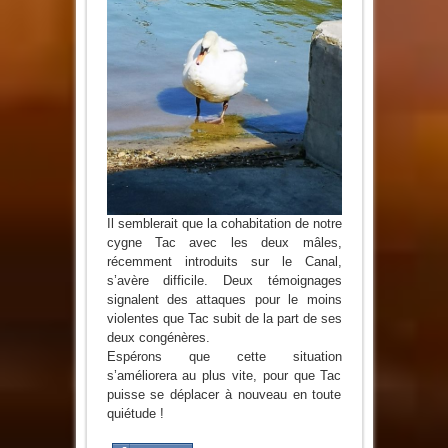
Il semblerait que la cohabitation de notre
cygne Tac avec les deux mâles,
récemment introduits sur le Canal,
s’avère difficile. Deux témoignages
signalent des attaques pour le moins
violentes que Tac subit de la part de ses
deux congénères.
Espérons que cette situation
s’améliorera au plus vite, pour que Tac
puisse se déplacer à nouveau en toute
quiétude !