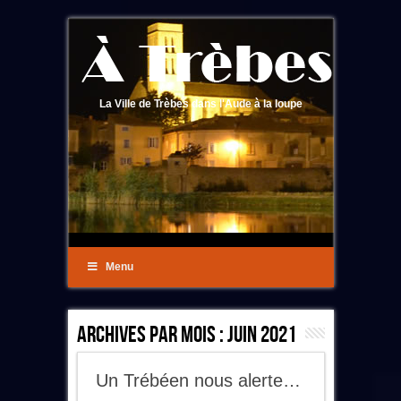
La Ville de Trèbes dans l'Aude à la loupe
Menu
Archives Par Mois :
Juin 2021
Un Trébéen nous alerte…