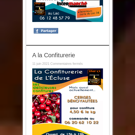
A la Confiturerie
sur
11 juin 2021
Commentaires fermés
A
la
Confiturerie