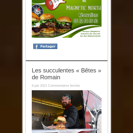
Les succulentes « Bêtes »
de Romain
sur
6 juin 2021
Commentaires fermés
Les
succulentes
« Bêtes »
de
Romain