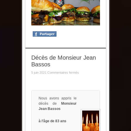
Décès de Monsieur Jean
Bassos
sur
5 juin 2021
Commentaires fermés
Décès
de
Monsieur
Jean
Bassos
Nous avons appris le
décès de
Monsieur
Jean Bassos
à l’âge de 83 ans