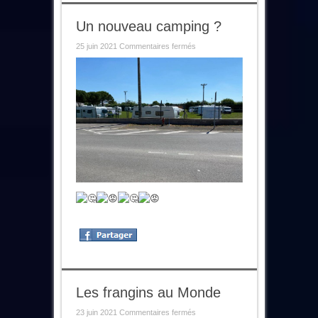
Un nouveau camping ?
sur
25 juin 2021
Commentaires fermés
Un
nouveau
camping
?
Les frangins au Monde
sur
23 juin 2021
Commentaires fermés