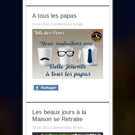
A tous les papas
sur
20 juin 2021
Commentaires fermés
A
tous
les
papas
Les beaux jours à la
Maison se Retraite
sur
20 juin 2021
Commentaires fermés
Les
beaux