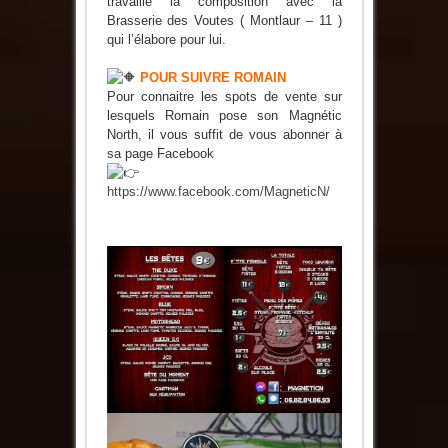
travaillé la composition avec la
Brasserie des Voutes ( Montlaur – 11 )
qui l’élabore pour lui.
POUR SUIVRE ROMAIN
Pour connaitre les spots de vente sur
lesquels Romain pose son Magnétic
North, il vous suffit de vous abonner à
sa page Facebook
https://www.facebook.com/MagneticN/