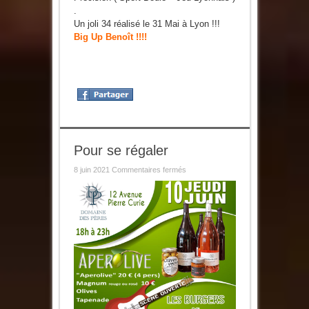
.
Un joli 34 réalisé le 31 Mai à Lyon !!!
Big Up Benoît !!!!
Pour se régaler
sur
8 juin 2021
Commentaires fermés
Pour
se
régaler