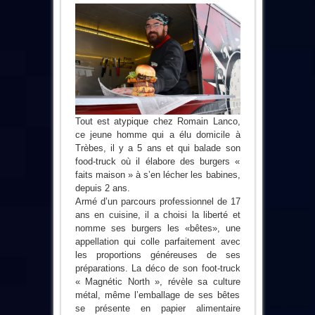
Tout est atypique chez Romain Lanco,
ce jeune homme qui a élu domicile à
Trèbes, il y a 5 ans et qui balade son
food-truck où il élabore des burgers «
faits maison » à s’en lécher les babines,
depuis 2 ans.
Armé d’un parcours professionnel de 17
ans en cuisine, il a choisi la liberté et
nomme ses burgers les «bêtes», une
appellation qui colle parfaitement avec
les proportions généreuses de ses
préparations. La déco de son foot-truck
« Magnétic North », révèle sa culture
métal, même l’emballage de ses bêtes
se présente en papier alimentaire