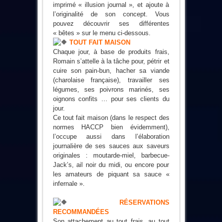
imprimé « illusion journal », et ajoute à
l’originalité de son concept. Vous
pouvez découvrir ses différentes
« bêtes » sur le menu ci-dessous.
TOUT FAIT MAISON
Chaque jour, à base de produits frais,
Romain s’attelle à la tâche pour, pétrir et
cuire son pain-bun, hacher sa viande
(charolaise française), travailler ses
légumes, ses poivrons marinés, ses
oignons confits … pour ses clients du
jour.
Ce tout fait maison (dans le respect des
normes HACCP bien évidemment),
l’occupe aussi dans l’élaboration
journalière de ses sauces aux saveurs
originales : moutarde-miel, barbecue-
Jack’s, ail noir du midi, ou encore pour
les amateurs de piquant sa sauce «
infernale ».
RÉSERVATIONS
RECOMMANDÉES
Son attachement au tout frais, au tout