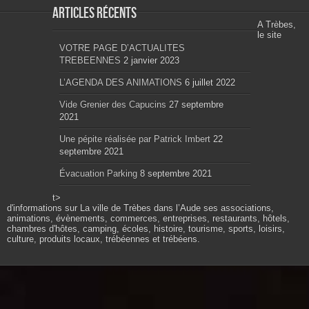
Articles récents
A Trèbes,
le site
VOTRE PAGE D’ACTUALITES
TREBEENNES
2 janvier 2023
L’AGENDA DES ANIMATIONS
6 juillet 2022
Vide Grenier des Capucins
27 septembre
2021
Une pépite réalisée par Patrick Imbert
22
septembre 2021
Évacuation Parking
8 septembre 2021
t>
d'informations sur La ville de Trèbes dans l’Aude ses associations,
animations, évènements, commerces, entreprises, restaurants, hôtels,
chambres d'hôtes, camping, écoles, histoire, tourisme, sports, loisirs,
culture, produits locaux, trébéennes et trébéens.
Propulsé par wordpress. Théme Sahifa modifié et
configuré par Résonance communication