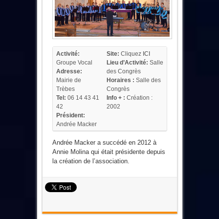
Activité:
Site:
Cliquez
ICI
Groupe Vocal
Lieu d’Activité:
Salle
Adresse:
des Congrès
Mairie de
Horaires :
Salle des
Trèbes
Congrès
Tel:
06 14 43 41
Info + :
Création :
42
2002
Président:
Andrée Macker
Andrée Macker a succédé en 2012 à
Annie Molina qui était présidente depuis
la création de l’association.