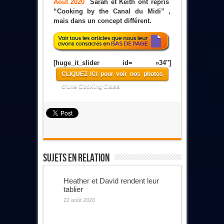
Août 2020
Sarah et Keith ont repris
“Cooking by the Canal du Midi” ,
mais dans un concept différent.
[huge_it_slider id= »34″]
CLIQUEZ ICI pour voir nos photos
d’une Cooking Class
Sujets En Relation
Heather et David rendent leur
tablier
22 août 2020