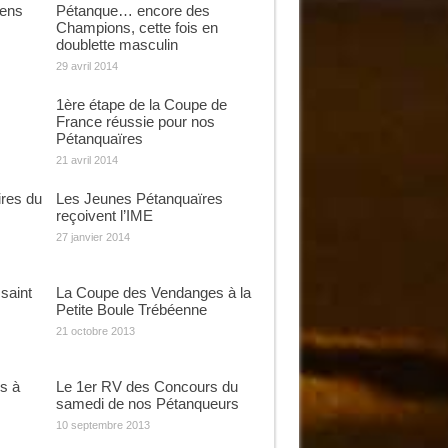
éens
Pétanque… encore des
Champions, cette fois en
doublette masculin
29 avril 2014
1ère étape de la Coupe de
France réussie pour nos
Pétanquaïres
21 avril 2014
ires du
Les Jeunes Pétanquaïres
reçoivent l’IME
27 janvier 2014
saint
La Coupe des Vendanges à la
Petite Boule Trébéenne
21 octobre 2013
s à
Le 1er RV des Concours du
samedi de nos Pétanqueurs
10 septembre 2013