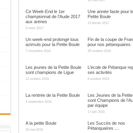
Ce Week-End le 1er
Une année faste pour l
championnat de l’Aude 2017
Petite Boule
aux arènes
13 février 2017
3 mars 2017
Un week-end prolongé tous
Fin de la coupe de Fra
azimuts pour la Petite Boule
pour nos pétanquaires
7 novembre 2016
28 octobre 2016
Les jeunes de la Petite Boule
L’école de Pétanque re
sont champions de Ligue
ses activités
12 octobre 2016
6 octobre 2016
La rentrée de la Petite Boule
Les Jeunes de la Petite
sont Champions de l’A
4 septembre 2016
par équipe
17 juin 2016
A la petite Boule
Les Succès de nos
Pétanquaïres …
20 mai 2016