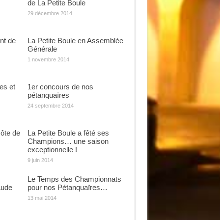
de La Petite Boule
29 décembre 2014
nt de
La Petite Boule en Assemblée
Générale
1 novembre 2014
es et
1er concours de nos
pétanquaïres
24 septembre 2014
ôte de
La Petite Boule a fêté ses
Champions… une saison
exceptionnelle !
9 juin 2014
Le Temps des Championnats
Aude
pour nos Pétanquaïres…
13 mai 2014