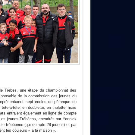
de Trèbes, une étape du championnat des
responsable de la commission des jeunes du
 représentaient sept écoles de pétanque du
ête-à-tête, en doublette, en triplette, mais
ultats entraient également en ligne de compte
s. Les jeunes Trébéens, encadrés par Yannick
ule trébéenne (qui compte 28 jeunes) et par
ent les couleurs « à la maison ».