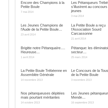
Encore des Champions à la
Les Pétanqueurs Tréb
Petite Boule
s’illustrent au concours
jeunes
7 mai 2014
3 mai 2014
Les Jeunes Champions de
La Petite Boule a reçu
l’Aude de la Petite Boule…
l’Association Sourd
Carcassonne
23 avril 2014
21 avril 2014
Brigitte notre Pétanquaïre….
Pétanque: les éliminato
Heureuse…
secteur…
1 avril 2014
25 mars 2014
La Petite Boule Trébéenne en
Le Concours de la Tous
Assemblée Générale
de la Petite Boule
14 novembre 2013
3 novembre 2013
Nos pétanqueuses dépitées
Les Jeunes pétanqueur
mais pourtant méritantes
Mende…
14 octobre 2013
16 septembre 2013