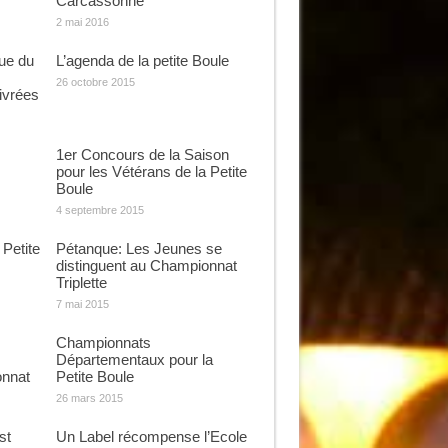
Carcassonne
2 mai 2016
ue du
L’agenda de la petite Boule
26 octobre 2015
ivrées
1er Concours de la Saison
pour les Vétérans de la Petite
Boule
4 septembre 2015
 Petite
Pétanque: Les Jeunes se
distinguent au Championnat
Triplette
7 mai 2015
Championnats
Départementaux pour la
onnat
Petite Boule
26 mars 2015
st
Un Label récompense l’Ecole