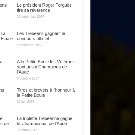
éens
Le président Roger Forgues
tire sa révérence
23 décembre 2017
 La
Les Trébéens gagnent le
 Finale
concours officiel
5 novembre 2017
la
A la Petite Boule les Vétérans
sont aussi Champions de
l’Aude
6 octobre 2017
ns
Titres et brevets à l’honneur à
la Petite Boule
22 juin 2017
te
La triplette Trébéenne gagne
s de
le Championnat de l’Aude
14 mars 2017