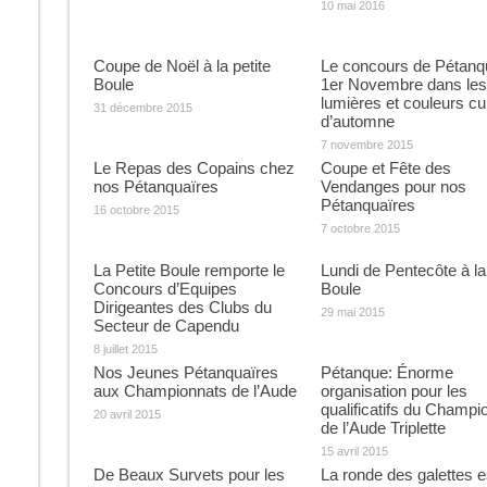
10 mai 2016
Coupe de Noël à la petite
Le concours de Pétanq
Boule
1er Novembre dans les
lumières et couleurs cu
31 décembre 2015
d’automne
7 novembre 2015
Le Repas des Copains chez
Coupe et Fête des
nos Pétanquaïres
Vendanges pour nos
Pétanquaïres
16 octobre 2015
7 octobre 2015
La Petite Boule remporte le
Lundi de Pentecôte à la
Concours d’Equipes
Boule
Dirigeantes des Clubs du
29 mai 2015
Secteur de Capendu
8 juillet 2015
Nos Jeunes Pétanquaïres
Pétanque: Énorme
aux Championnats de l’Aude
organisation pour les
qualificatifs du Champi
20 avril 2015
de l’Aude Triplette
15 avril 2015
De Beaux Survets pour les
La ronde des galettes e