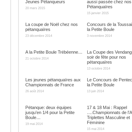
Jeunes Pétanqueurs
aussi passée chez nos
Pétanquaïres
20 mars 2015
15 janvier 2015
La coupe de Noël chez nos
Concours de la Toussai
pétanquaïres
la Petite Boule
23 décembre 2014
3 novembre 2014
A la Petite Boule Trébéenne…
La Coupe des Vendang
soir de fête pour nos
21 octobre 2014
pétanquaïres
13 octobre 2014
Les jeunes pétanquaïres aux
Le Concours de Pentec
Championnats de France
la Petite Boule
26 août 2014
13 juin 2014
Pétanque: deux équipes
17 & 18 Mai : Rappel
jusqu’en 1/4 pour la Petite
….Championnats de l’
Boule…
Triplettes Masculine et
Féminine
19 mai 2014
15 mai 2014