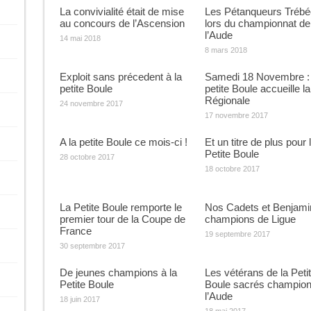
La convivialité était de mise
Les Pétanqueurs Tréb
au concours de l’Ascension
lors du championnat de
l’Aude
14 mai 2018
8 mars 2018
Exploit sans précedent à la
Samedi 18 Novembre :
petite Boule
petite Boule accueille la
Régionale
24 novembre 2017
17 novembre 2017
A la petite Boule ce mois-ci !
Et un titre de plus pour 
Petite Boule
28 octobre 2017
18 octobre 2017
La Petite Boule remporte le
Nos Cadets et Benjami
premier tour de la Coupe de
champions de Ligue
France
19 septembre 2017
30 septembre 2017
De jeunes champions à la
Les vétérans de la Peti
Petite Boule
Boule sacrés champion
l’Aude
18 juin 2017
18 mai 2017