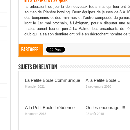
■ Le 1er mai à Lézignan
Ils arboraient ce jour-là de nouveaux tee-shirts qui leur ont é
soutien de Planète bowling. Deux équipes de jeunes de 8 à 16 
des benjamins et des minimes et l’autre composée de juniors.
iront le 1er mai prochain, à Lézignan, pour y disputer une
finales auront lieu en juin à La Palme. Les encadrants de l’
club qui la saison dernière ont brillé en décrochant nombre de 
Partager !
Sujets En Relation
La Petite Boule Communique
A la Petite Boule …
6 janvier 2021
3 septembre 2020
A la Petit Boule Trébéenne
On les encourage !!!!
9 octobre 2018
22 août 2018