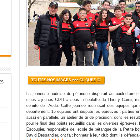
TOUTES NOS IMAGES >>> CLIQUEZ ICI
ES
La jeunesse audoise de pétanque disputait au boulodrome 
clubs « jeunes CD11 » sous la houlette de Thierry Coroir, 
comité de l’Aude. Cette journée réunissait des équipes qui
département. 15 équipes ont disputé les épreuves : parties en t
aussi en parallèle, un atelier de tir de précision, dont les rés
pour le final des points recueillis dans les diverses épreuve
Escoupier, responsable de l’école de pétanque de la Petite bo
David Dessandier, ont fait honneur à leur club dont ils défendai