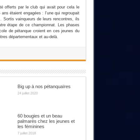
té offerts par le club qui avait pour cela le
ans étaient engagées : l’une qui regroupait
 Sortis vainqueurs de leurs rencontres, ils
 autre étape de ce championnat. Les phases
école de pétanque croient en ces jeunes du
titres départementaux et au-delà.
Big up à nos pétanquaïres
24 juillet 2020
60 bougies et un beau
palmarès chez les jeunes et
les féminines
7 juillet 2018