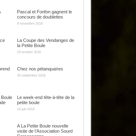
a
Pascal et Fonfon gagnent le
concours de doublettes
9 novembre 2016
nce
La Coupe des Vendanges de
la Petite Boule
19 octobre 2016
prend
Chez nos pétanquaïres
30 septembre 2016
 Boule
Le week-end tête-à-tête de la
ude
petite boule
14 juin 2016
A La Petite Boule nouvelle
visite de l’Association Sourd