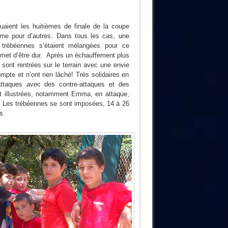
aient les huitièmes de finale de la coupe
ème pour d’autres. Dans tous les cas, une
trébéennes s’étaient mélangées pour ce
omet d’être dur. Après un échauffement plus
sont rentrées sur le terrain avec une envie
ompte et n’ont rien lâché! Très solidaires en
ttaques avec des contre-attaques et des
nt illustrées, notamment Emma, en attaque,
). Les trébéennes se sont imposées, 14 à 26
s.