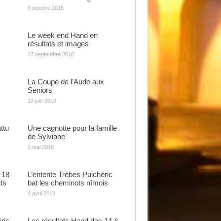
9 octobre 2018
Le week end Hand en
résultats et images
27 septembre 2018
La Coupe de l’Aude aux
Seniors
13 juin 2018
ttu
Une cagnotte pour la famille
de Sylviane
5 mai 2018
 18
L’entente Trèbes Puichéric
ts
bat les cheminots nîmois
4 avril 2018
ric
Les résultats Hand des 14 &