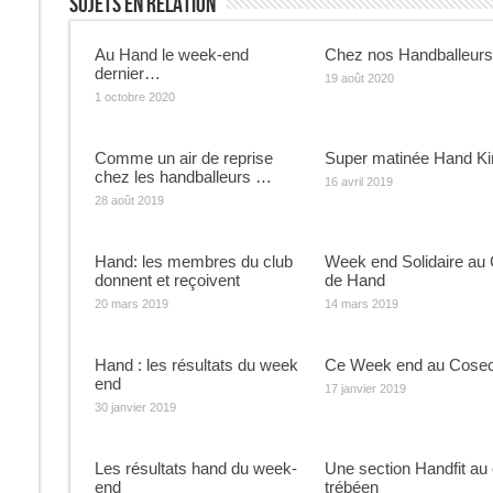
Sujets En Relation
Au Hand le week-end
Chez nos Handballeur
dernier…
19 août 2020
1 octobre 2020
Comme un air de reprise
Super matinée Hand Ki
chez les handballeurs …
16 avril 2019
28 août 2019
Hand: les membres du club
Week end Solidaire au 
donnent et reçoivent
de Hand
20 mars 2019
14 mars 2019
Hand : les résultats du week
Ce Week end au Cose
end
17 janvier 2019
30 janvier 2019
Les résultats hand du week-
Une section Handfit au 
end
trébéen