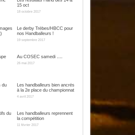
15 oct
18 octobre 2017
images
Le derby Trèbes/HBCC pour
)
nos Handballeurs !
19 septembre 2017
oupe
Au COSEC samedi ….
26 mai 2017
s du
Les handballeurs bien ancrés
à la 2e place du championnat
4 avril 2017
ifs du
Les handballeurs reprennent
la compétition
11 février 2017