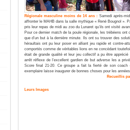
Régionale masculine moins de 14 ans :
Samedi après-midi,
affronter le MAHB dans la salle mythique « René Bougnol ». Pa
pris leur repas de midi au zoo du Lunaret qu’ils ont visité ava
Pour ce dernier match de la poule régionale, les trébéens ont o
que d’un but à la dernière minute. Ils ont su trouver des sol
héraultais ont pu leur poser en alliant jeu rapide et contre-
comportés comme de véritables lions en ne concédant toutefoi
était de grande qualité et leur jeu collectif a pu être appréci
arrêt réflexe de l’excellent gardien de but adverse les a pri
Score final 21-20. Ce groupe a fait la fierté de son coach
exemplaire laisse inaugurer de bonnes choses pour les années 
Recueillis par Laurène 
Leurs Images