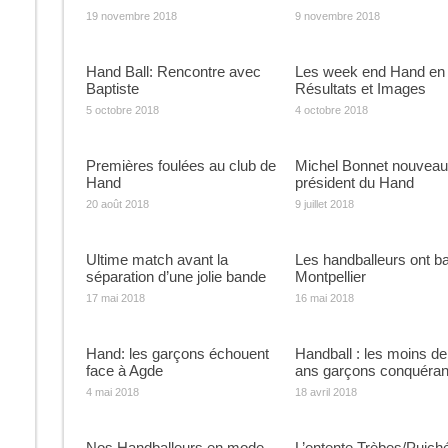
19 novembre 2018
9 novembre 2018
Hand Ball: Rencontre avec
Les week end Hand en
Baptiste
Résultats et Images
5 octobre 2018
4 octobre 2018
Premières foulées au club de
Michel Bonnet nouveau
Hand
président du Hand
20 août 2018
9 juillet 2018
Ultime match avant la
Les handballeurs ont ba
séparation d’une jolie bande
Montpellier
17 mai 2018
16 mai 2018
Hand: les garçons échouent
Handball : les moins de
face à Agde
ans garçons conquéran
4 mai 2018
18 avril 2018
Nos Handballeurs en mode
L’entente Trèbes/Puiché