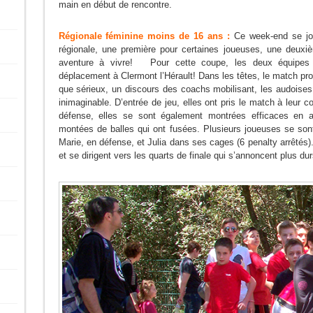
main en début de rencontre.
Régionale féminine moins de 16 ans :
Ce week-end se jou
régionale, une première pour certaines joueuses, une deuxi
aventure à vivre! Pour cette coupe, les deux équipes 
déplacement à Clermont l’Hérault! Dans les têtes, le match pr
que sérieux, un discours des coachs mobilisant, les audoises 
inimaginable. D’entrée de jeu, elles ont pris le match à leur c
défense, elles se sont également montrées efficaces en a
montées de balles qui ont fusées. Plusieurs joueuses se so
Marie, en défense, et Julia dans ses cages (6 penalty arrêtés
et se dirigent vers les quarts de finale qui s’annoncent plus dur