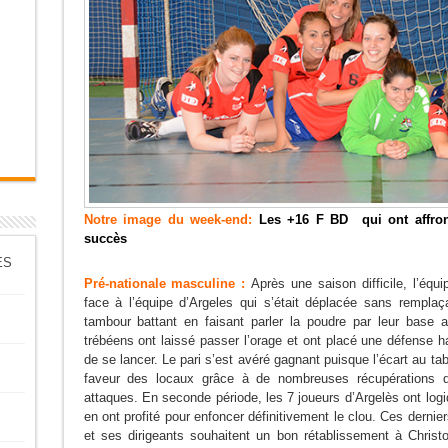
Notre image du week-end:
Les
+16 F BD qui ont affr
succès
ES
Pré-nationale masculine :
Après une saison difficile, l’équi
face à l’équipe d’Argeles qui s’était déplacée sans rempla
tambour battant en faisant parler la poudre par leur base
trébéens ont laissé passer l’orage et ont placé une défense h
de se lancer. Le pari s’est avéré gagnant puisque l’écart au ta
faveur des locaux grâce à de nombreuses récupérations de
attaques. En seconde période, les 7 joueurs d’Argelès ont lo
en ont profité pour enfoncer définitivement le clou. Ces dernie
et ses dirigeants souhaitent un bon rétablissement à Chri