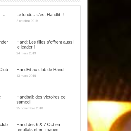
s …
Le lundi… c’est Handfit !!
2 octobre 2019
nder
Hand: Les filles s’offrent aussi
le leader !
24 mars 2019
Club
HandFit au club de Hand
13 mars 2019
c
Handball: des victoires ce
samedi
25 novembre 2018
club
Hand des 6 & 7 Oct en
résultats et en images