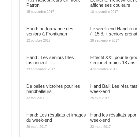
Patron
affiche ses couleurs
15 novembre 2017
10 novembre 2017
Hand: performance des
Le week end Hand en 
seniors à Frontignan
( -15 & + seniors prénat
12 octobre 2017
28 septembre 2017
Hand : Les seniors filles
Effectif XXL pour le gr
fusionnent …..
senior et moins 18 ans
13 septembre 2017
4 septembre 2017
De belles victoires pour les
Hand Ball: Les résultat
handballeurs
week-end
12 mai 2017
25 avril 2017
Hand: Les résultats et images
Hand les résultats sport
du week-end
week-end
29 mars 2017
23 mars 2017