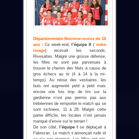
Départementale féminine moins de 16
ans :
Ce week-end,
l’équipe II
(
notre
image
) recevait les seconds,
Rivesaltes. Malgré une grosse défense,
les filles ne sont pas parvenues à
trouver le chemin des filets à cause de
gros échecs au tir (4 à 14 à la mi-
temps). Au retour des vestiaires, les
buts ont augmenté petit à petit mais
encore une fois trop de tirs sur la
gardienne n’ont pas permis pas aux
trébéennes de remporter le match qui se
sont inclinées, 11 à 28. Malgré cette
partie difficile, les locales n’ont jamais
manqué d’envie sur le terrain !
De son côté,
l’équipe I
se déplaçait à
Fabrezan. Le match s’annonçait rude et
ça n’a pas manqué. Les filles ont pris