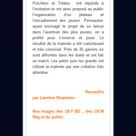
Puichéric et Trèbes ont répondu à
l’invitation et ont ainsi proposé au public
l’organisation d’un plateau et
l’encadrement des jeunes. Pennautier,
ayant envisagé le projet de se lancer
dans l’aventure des plus jeunes, en a
profité pour s’exercer et jouer. Le
résultat de la matinée a été satisfaisant
et très convivial. Près de 35 gamins se
sont affrontés dans les duels et ont fait
un match. Les petits puis les grands ont
clôturé la matinée par une collation très
attendue.
Recueillis
par
Laurène Despènes.
Nos images des -18 F BD , des -18 M
Rég et du public