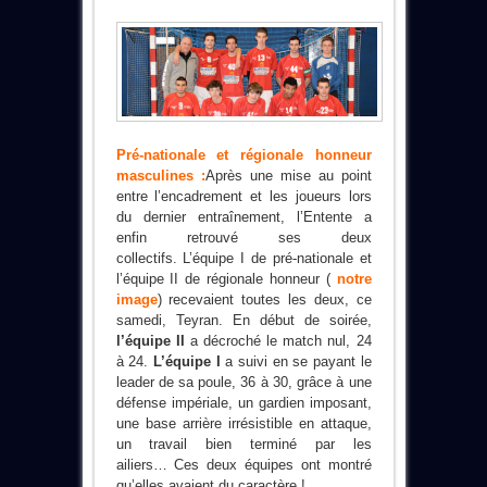
Pré-nationale et régionale honneur
masculines :
Après une mise au point
entre l’encadrement et les joueurs lors
du dernier entraînement, l’Entente a
enfin retrouvé ses deux
collectifs. L’équipe I de pré-nationale et
l’équipe II de régionale honneur (
notre
image
) recevaient toutes les deux, ce
samedi, Teyran. En début de soirée,
l’équipe II
a décroché le match nul, 24
à 24.
L’équipe I
a suivi en se payant le
leader de sa poule, 36 à 30, grâce à une
défense impériale, un gardien imposant,
une base arrière irrésistible en attaque,
un travail bien terminé par les
ailiers… Ces deux équipes ont montré
qu’elles avaient du caractère !