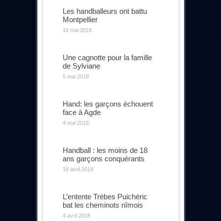
Les handballeurs ont battu
Montpellier
16 mai 2018
Une cagnotte pour la famille
de Sylviane
5 mai 2018
Hand: les garçons échouent
face à Agde
4 mai 2018
Handball : les moins de 18
ans garçons conquérants
18 avril 2018
L’entente Trèbes Puichéric
bat les cheminots nîmois
4 avril 2018