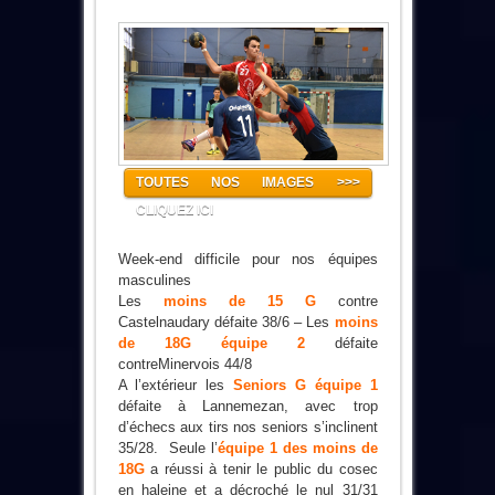
TOUTES NOS IMAGES >>>
CLIQUEZ ICI
Week-end difficile pour nos équipes
masculines
Les
moins de 15 G
contre
Castelnaudary défaite 38/6 – Les
moins
de 18G équipe 2
défaite
contreMinervois 44/8
A l’extérieur les
Seniors G équipe 1
défaite à Lannemezan, avec trop
d’échecs aux tirs nos seniors s’inclinent
35/28. Seule l’
équipe 1 des moins de
18G
a réussi à tenir le public du cosec
en haleine et a décroché le nul 31/31