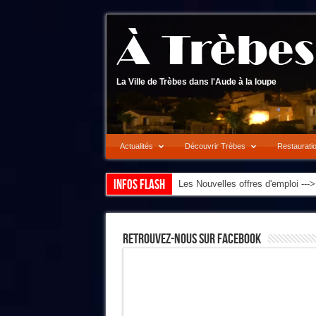
La Ville de Trèbes dans l'Aude à la loupe
Actualités
Découvrir Trèbes
Restaurati
Infos flash
Notre synthèse des événements d
Les Nouvelles offres d'emploi --
Retrouvez-Nous Sur Facebook