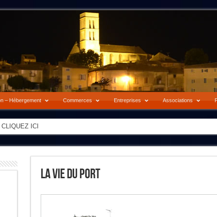
on – Hébergement
Commerces
Entreprises
Associations
P
es prochains jours --- CLIQUEZ ICI
-> CLIQUEZ ICI
La Vie Du Port