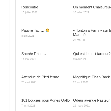
Rencontre…
Un moment Chaleureu
10 juillet 2021
10 juillet 2021
Pauvre Tac …
« Tonton à Faim » sur l
Marché
8 juin 2021
23 mai 2021
Sacrée Prise…
Qui est le petit farceur?
14 mai 2021
9 mai 2021
Attendue de Pied ferme…
Magnifique Flash Back
25 avril 2021
23 avril 2021
101 bougies pour Agnès Gallo
Odeur avenue Pasteur
7 avril 2021
19 mars 2021