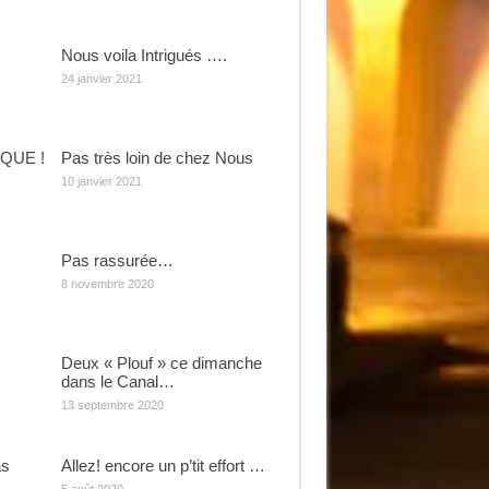
Nous voila Intrigués ….
24 janvier 2021
QUE !
Pas très loin de chez Nous
10 janvier 2021
Pas rassurée…
8 novembre 2020
Deux « Plouf » ce dimanche
dans le Canal…
13 septembre 2020
as
Allez! encore un p’tit effort …