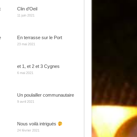
x
Clin d’Oeil
11 juin 2021
e
En terrasse sur le Port
23 mai 2021
et 1, et 2 et 3 Cygnes
6 mai 2021
Un poulailler communautaire
9 avril 2021
Nous voilà intrigués
24 février 2021