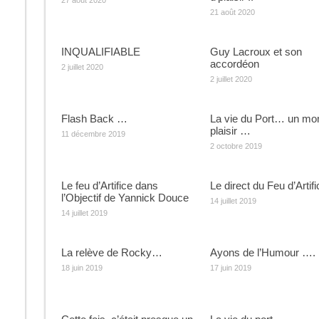
27 août 2020
21 août 2020
INQUALIFIABLE
Guy Lacroux et son
accordéon
2 juillet 2020
2 juillet 2020
Flash Back …
La vie du Port… un m
plaisir …
11 décembre 2019
2 octobre 2019
Le feu d’Artifice dans
Le direct du Feu d’Artifi
l’Objectif de Yannick Douce
14 juillet 2019
14 juillet 2019
La relève de Rocky…
Ayons de l’Humour ….
18 juin 2019
17 juin 2019