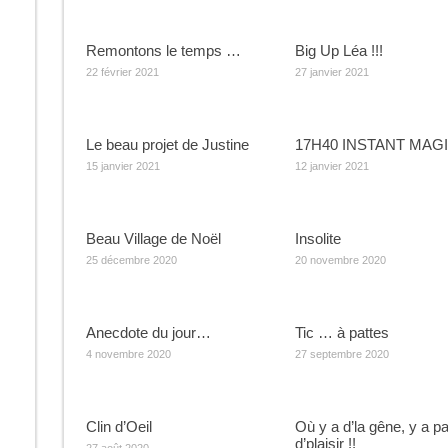
Remontons le temps …
Big Up Léa !!!
22 février 2021
27 janvier 2021
Le beau projet de Justine
17H40 INSTANT MAGI
15 janvier 2021
12 janvier 2021
Beau Village de Noël
Insolite
25 décembre 2020
20 novembre 2020
Anecdote du jour…
Tic … à pattes
4 novembre 2020
27 septembre 2020
Clin d’Oeil
Où y a d’la gêne, y a p
d’plaisir !!