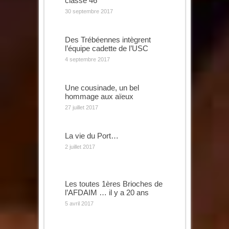
classe 46
30 septembre 2017
Des Trébéennes intègrent
l’équipe cadette de l’USC
4 septembre 2017
Une cousinade, un bel
hommage aux aïeux
27 juillet 2017
La vie du Port…
2 juillet 2017
Les toutes 1ères Brioches de
l’AFDAIM … il y a 20 ans
5 avril 2017