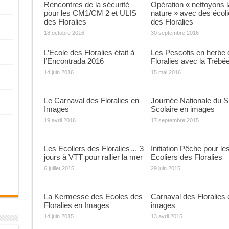
Rencontres de la sécurité
Opération « nettoyons l
pour les CM1/CM 2 et ULIS
nature » avec des écoli
des Floralies
des Floralies
18 octobre 2016
30 septembre 2016
L’Ecole des Floralies était à
Les Pescofis en herbe 
l’Encontrada 2016
Floralies avec la Trébé
14 juin 2016
15 mai 2016
Le Carnaval des Floralies en
Journée Nationale du S
Images
Scolaire en images
19 avril 2016
17 septembre 2015
Les Ecoliers des Floralies… 3
Initiation Pêche pour le
jours à VTT pour rallier la mer
Ecoliers des Floralies
6 juillet 2015
29 juin 2015
La Kermesse des Ecoles des
Carnaval des Floralies 
Floralies en Images
images
14 juin 2015
13 avril 2015