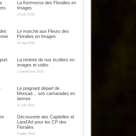
a
La Kermesse des Floralies en
ers
Images
24 juin 2016
des
Le marché aux Fleurs des
enne
Floralies en Images
10 mai 2016
port
La rentrée de nos écoliers en
images et vidéo
1 septembre 2015
s
Le poignant départ de
Mersad… ses camarades en
larmes
21 juin 2015
en
Découverte des Capitelles et
Land’Art pour les CP des
Floralies
4 juillet 2014