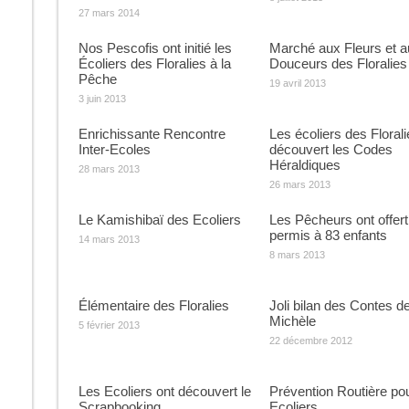
27 mars 2014
Nos Pescofis ont initié les
Marché aux Fleurs et a
Écoliers des Floralies à la
Douceurs des Floralies
Pêche
19 avril 2013
3 juin 2013
Enrichissante Rencontre
Les écoliers des Florali
Inter-Ecoles
découvert les Codes
Héraldiques
28 mars 2013
26 mars 2013
Le Kamishibaï des Ecoliers
Les Pêcheurs ont offert
permis à 83 enfants
14 mars 2013
8 mars 2013
Élémentaire des Floralies
Joli bilan des Contes d
Michèle
5 février 2013
22 décembre 2012
Les Ecoliers ont découvert le
Prévention Routière pou
Scrapbooking
Ecoliers