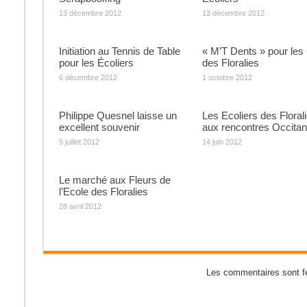
13 décembre 2012
13 décembre 2012
Initiation au Tennis de Table
« M’T Dents » pour les
pour les Écoliers
des Floralies
6 décembre 2012
1 octobre 2012
Philippe Quesnel laisse un
Les Ecoliers des Floral
excellent souvenir
aux rencontres Occita
5 juillet 2012
14 juin 2012
Le marché aux Fleurs de
l’Ecole des Floralies
28 avril 2012
Les commentaires sont f