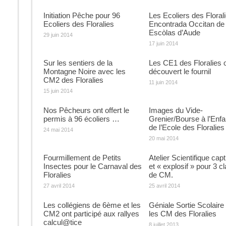
Initiation Pêche pour 96
Les Ecoliers des Floralie
Ecoliers des Floralies
Encontrada Occitan de
Escòlas d’Aude
29 juin 2014
17 juin 2014
Sur les sentiers de la
Les CE1 des Floralies 
Montagne Noire avec les
découvert le fournil
CM2 des Floralies
11 juin 2014
15 juin 2014
Nos Pêcheurs ont offert le
Images du Vide-
permis à 96 écoliers …
Grenier/Bourse à l’Enf
de l’Ecole des Floralies
24 mai 2014
20 mai 2014
Fourmillement de Petits
Atelier Scientifique capt
Insectes pour le Carnaval des
et « explosif » pour 3 c
Floralies
de CM.
27 avril 2014
25 avril 2014
Les collégiens de 6ème et les
Géniale Sortie Scolaire
CM2 ont participé aux rallyes
les CM des Floralies
calcul@tice
8 juillet 2013