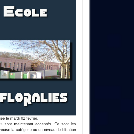
e le mardi 02 février.
 » sont maintenant acceptés. Ce sont les
écise la catégorie ou un niveau de filtration