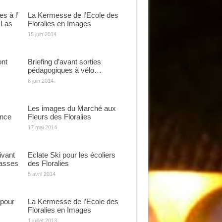
s à l’
La Kermesse de l’Ecole des
 Las
Floralies en Images
15 juin 2014
ont
Briefing d’avant sorties
pédagogiques à vélo…
6 juin 2014
Les images du Marché aux
ance
Fleurs des Floralies
17 mai 2014
ivant
Eclate Ski pour les écoliers
lasses
des Floralies
5 avril 2014
 pour
La Kermesse de l’Ecole des
Floralies en Images
1 juillet 2013