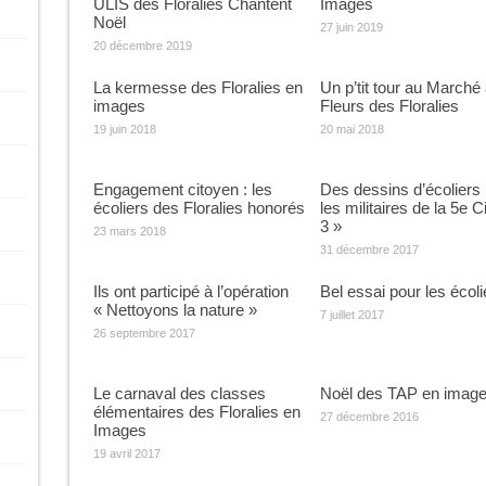
ULIS des Floralies Chantent
Images
Noël
27 juin 2019
20 décembre 2019
La kermesse des Floralies en
Un p’tit tour au Marché
images
Fleurs des Floralies
19 juin 2018
20 mai 2018
Engagement citoyen : les
Des dessins d’écoliers
écoliers des Floralies honorés
les militaires de la 5e C
3 »
23 mars 2018
31 décembre 2017
Ils ont participé à l’opération
Bel essai pour les écoli
« Nettoyons la nature »
7 juillet 2017
26 septembre 2017
Le carnaval des classes
Noël des TAP en imag
élémentaires des Floralies en
27 décembre 2016
Images
19 avril 2017