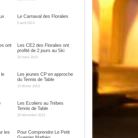
ux
Le Carnaval des Floralies
5 avril 2013
es ont
Les CE2 des Floralies ont
profité de 2 jours au Ski
25 mars 2013
 le
Les jeunes CP en approche
du Tennis de Table
15 février 2013
e
Les Ecoliers au Trèbes
Tennis de Table
20 décembre 2012
r les
Pour Comprendre Le Petit
Guerrier Mathéo …