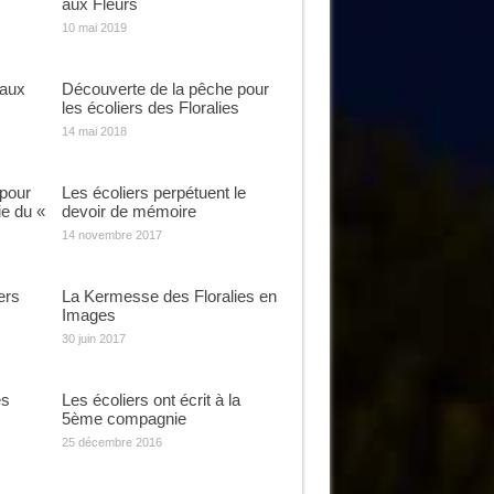
aux Fleurs
10 mai 2019
 aux
Découverte de la pêche pour
les écoliers des Floralies
14 mai 2018
 pour
Les écoliers perpétuent le
ie du «
devoir de mémoire
14 novembre 2017
ers
La Kermesse des Floralies en
Images
30 juin 2017
es
Les écoliers ont écrit à la
5ème compagnie
25 décembre 2016