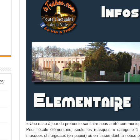
ES
« Une mise à jour du protocole sanitaire nous a été communiqué
Pour l’école élémentaire, seuls les masques « catégorie 1
masques chirurgicaux (en papier) ou en tissus dont la notice pr