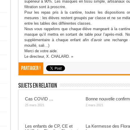
supérieur à 90%. Les masques en tissu simple, artisanaux ou 
filtration sont à proscrire.
Pour les repas pris à la cantine, toutes les dispositions o
mesures : les élèves restent groupés par classe et ne se mél
entre les tables des différentes classes.
Nous vous rappelons que chaque élève mangeant à la cantine
masque qu’il mettra en sortant de table pour l’après-midi.
supplémentaire à chaque enfant afin d’avoir une rechange
mouillé, sali…)
Merci de votre aide.
Le directeur, X. CHALARD. »
Partager !
Sujets En Relation
Cas COVID …
Bonne nouvelle confir
25 mars 2021
2 mars 2021
Les enfants de CP, CE et
La Kermesse des Floral