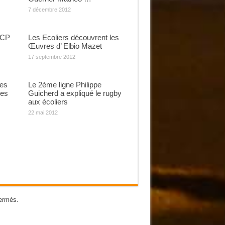
7 décembre 2012
 CP
Les Ecoliers découvrent les
Œuvres d’ Elbio Mazet
17 septembre 2012
ies
Le 2ème ligne Philippe
nes
Guicherd a expliqué le rugby
aux écoliers
22 mai 2012
ermés.