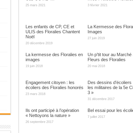
25 mars 2021
3 février 2021
Les enfants de CP, CE et
La Kermesse des Floral
ULIS des Floralies Chantent
Images
Noël
27 juin 2019
20 décembre 2019
La kermesse des Floralies en
Un p’tit tour au Marché
images
Fleurs des Floralies
19 juin 2018
20 mai 2018
Engagement citoyen : les
Des dessins d’écoliers
écoliers des Floralies honorés
les militaires de la 5e C
3 »
23 mars 2018
31 décembre 2017
Ils ont participé à l’opération
Bel essai pour les écoli
« Nettoyons la nature »
7 juillet 2017
26 septembre 2017