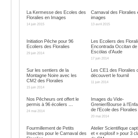
La Kermesse des Ecoles des
Carnaval des Floralies 
Floralies en Images
images
14 juin 2015
13 avril 2015
Initiation Pêche pour 96
Les Ecoliers des Floralie
Ecoliers des Floralies
Encontrada Occitan de
Escòlas d’Aude
29 juin 2014
17 juin 2014
Sur les sentiers de la
Les CE1 des Floralies 
Montagne Noire avec les
découvert le fournil
CM2 des Floralies
11 juin 2014
15 juin 2014
Nos Pêcheurs ont offert le
Images du Vide-
permis à 96 écoliers …
Grenier/Bourse à l’Enf
de l’Ecole des Floralies
24 mai 2014
20 mai 2014
Fourmillement de Petits
Atelier Scientifique capt
Insectes pour le Carnaval des
et « explosif » pour 3 c