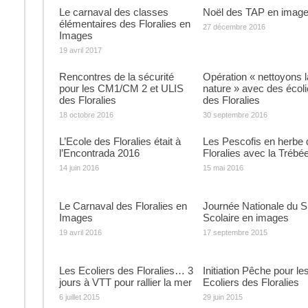
Le carnaval des classes
Noël des TAP en imag
élémentaires des Floralies en
27 décembre 2016
Images
19 avril 2017
Rencontres de la sécurité
Opération « nettoyons l
pour les CM1/CM 2 et ULIS
nature » avec des écoli
des Floralies
des Floralies
18 octobre 2016
30 septembre 2016
L’Ecole des Floralies était à
Les Pescofis en herbe 
l’Encontrada 2016
Floralies avec la Trébé
14 juin 2016
15 mai 2016
Le Carnaval des Floralies en
Journée Nationale du S
Images
Scolaire en images
19 avril 2016
17 septembre 2015
Les Ecoliers des Floralies… 3
Initiation Pêche pour le
jours à VTT pour rallier la mer
Ecoliers des Floralies
6 juillet 2015
29 juin 2015