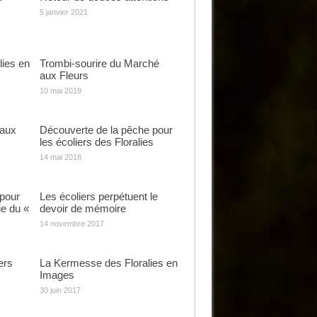
5 janvier 2021
ies en
Trombi-sourire du Marché
aux Fleurs
10 mai 2019
 aux
Découverte de la pêche pour
les écoliers des Floralies
14 mai 2018
 pour
Les écoliers perpétuent le
ie du «
devoir de mémoire
14 novembre 2017
ers
La Kermesse des Floralies en
Images
30 juin 2017