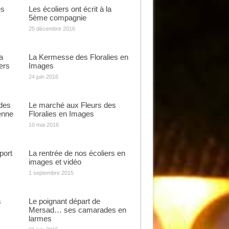
es
Les écoliers ont écrit à la
5ème compagnie
25 décembre 2016
a
La Kermesse des Floralies en
ers
Images
24 juin 2016
des
Le marché aux Fleurs des
enne
Floralies en Images
10 mai 2016
port
La rentrée de nos écoliers en
images et vidéo
1 septembre 2015
s
Le poignant départ de
Mersad… ses camarades en
larmes