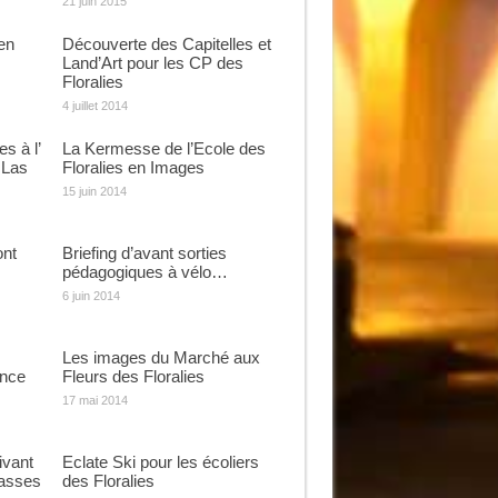
21 juin 2015
en
Découverte des Capitelles et
Land’Art pour les CP des
Floralies
4 juillet 2014
s à l’
La Kermesse de l’Ecole des
 Las
Floralies en Images
15 juin 2014
ont
Briefing d’avant sorties
pédagogiques à vélo…
6 juin 2014
Les images du Marché aux
ance
Fleurs des Floralies
17 mai 2014
ivant
Eclate Ski pour les écoliers
lasses
des Floralies