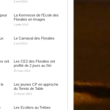
5 avril 2014
 pour
La Kermesse de l’Ecole des
Floralies en Images
1 juillet 2013
ux
Le Carnaval des Floralies
5 avril 2013
es ont
Les CE2 des Floralies ont
profité de 2 jours au Ski
25 mars 2013
 le
Les jeunes CP en approche
du Tennis de Table
15 février 2013
e
Les Ecoliers au Trèbes