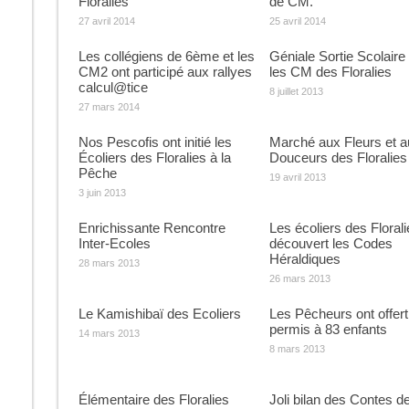
Floralies
de CM.
27 avril 2014
25 avril 2014
Les collégiens de 6ème et les
Géniale Sortie Scolaire
CM2 ont participé aux rallyes
les CM des Floralies
calcul@tice
8 juillet 2013
27 mars 2014
Nos Pescofis ont initié les
Marché aux Fleurs et a
Écoliers des Floralies à la
Douceurs des Floralies
Pêche
19 avril 2013
3 juin 2013
Enrichissante Rencontre
Les écoliers des Florali
Inter-Ecoles
découvert les Codes
Héraldiques
28 mars 2013
26 mars 2013
Le Kamishibaï des Ecoliers
Les Pêcheurs ont offert
permis à 83 enfants
14 mars 2013
8 mars 2013
Élémentaire des Floralies
Joli bilan des Contes d