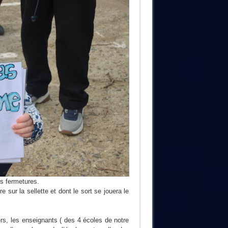
s fermetures.
sur la sellette et dont le sort se jouera le
ers, les enseignants ( des 4 écoles de notre