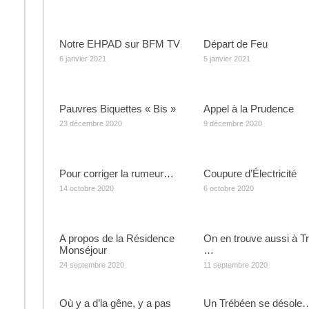
Notre EHPAD sur BFM TV
Départ de Feu
6 janvier 2021
5 janvier 2021
Pauvres Biquettes « Bis »
Appel à la Prudence
23 décembre 2020
9 décembre 2020
Pour corriger la rumeur…
Coupure d’Électricité
14 octobre 2020
6 octobre 2020
A propos de la Résidence
On en trouve aussi à T
Monséjour
…
24 septembre 2020
11 septembre 2020
Où y a d’la gêne, y a pas
Un Trébéen se désole