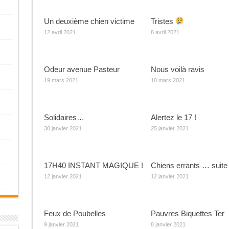
Un deuxième chien victime
Tristes
12 avril 2021
8 avril 2021
Odeur avenue Pasteur
Nous voilà ravis
19 mars 2021
10 mars 2021
Solidaires…
Alertez le 17 !
30 janvier 2021
25 janvier 2021
17H40 INSTANT MAGIQUE !
Chiens errants … suite
12 janvier 2021
12 janvier 2021
Feux de Poubelles
Pauvres Biquettes Ter
9 janvier 2021
8 janvier 2021