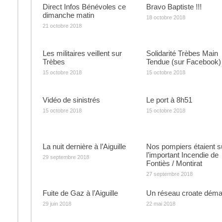
Direct Infos Bénévoles ce
Bravo Baptiste !!!
dimanche matin
18 octobre 2018
21 octobre 2018
Les militaires veillent sur
Solidarité Trèbes Main
Trèbes
Tendue (sur Facebook)
15 octobre 2018
15 octobre 2018
Vidéo de sinistrés
Le port à 8h51
15 octobre 2018
15 octobre 2018
La nuit dernière à l’Aiguille
Nos pompiers étaient s
l’important Incendie de
29 septembre 2018
Fontiès / Montirat
27 septembre 2018
Fuite de Gaz à l’Aiguille
Un réseau croate déma
29 juin 2018
22 mai 2018