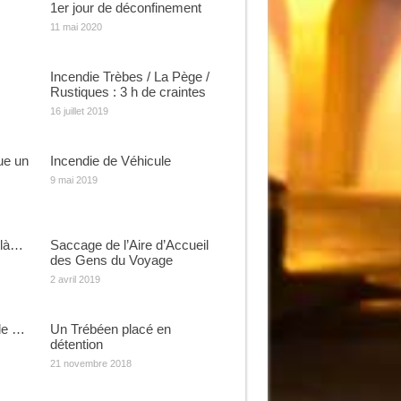
1er jour de déconfinement
11 mai 2020
Incendie Trèbes / La Pège /
Rustiques : 3 h de craintes
16 juillet 2019
que un
Incendie de Véhicule
9 mai 2019
 là…
Saccage de l’Aire d’Accueil
des Gens du Voyage
2 avril 2019
le …
Un Trébéen placé en
détention
21 novembre 2018