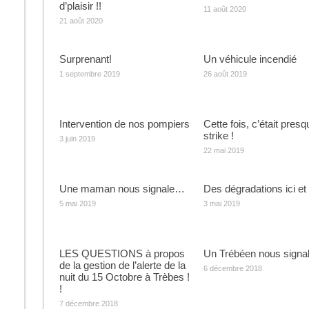
d’plaisir !!
11 août 2020
21 août 2020
Surprenant!
Un véhicule incendié
1 septembre 2019
26 août 2019
Intervention de nos pompiers
Cette fois, c’était pres
strike !
3 juin 2019
22 mai 2019
Une maman nous signale…
Des dégradations ici et
5 mai 2019
3 mai 2019
LES QUESTIONS à propos
Un Trébéen nous signa
de la gestion de l’alerte de la
6 décembre 2018
nuit du 15 Octobre à Trèbes !
!
7 décembre 2018