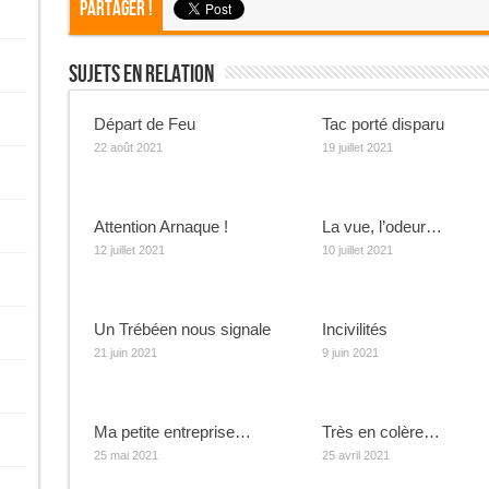
Partager !
Sujets En Relation
Départ de Feu
Tac porté disparu
22 août 2021
19 juillet 2021
Attention Arnaque !
La vue, l’odeur…
12 juillet 2021
10 juillet 2021
Un Trébéen nous signale
Incivilités
21 juin 2021
9 juin 2021
Ma petite entreprise…
Très en colère…
25 mai 2021
25 avril 2021