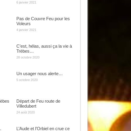
6 janvier 2021
Pas de Couvre Feu pour les
Voleurs
4 janvier 2021
C’est, hélas, aussi ça la vie à
Trèbes…
28 octobre 2020
Un usager nous alerte…
5 octobre 2020
rèbes
Départ de Feu route de
Villedubert
24 août 2020
…
L’Aude et l’Orbiel en crue ce