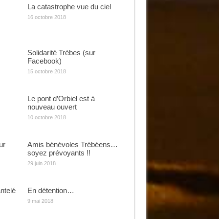
La catastrophe vue du ciel
16 octobre 2018
Solidarité Trèbes (sur
Facebook)
15 octobre 2018
Le pont d’Orbiel est à
nouveau ouvert
10 octobre 2018
ur
Amis bénévoles Trébéens…
soyez prévoyants !!
29 juin 2018
ntelé
En détention…
9 mai 2018