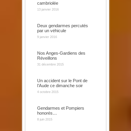
cambriolée
13 janvier 2016
Deux gendarmes percutés
par un véhicule
9 janvier 2016
Nos Anges-Gardiens des
Réveillons
31 décembre 2015
Un accident sur le Pont de
l’Aude ce dimanche soir
4 octobre 2015
Gendarmes et Pompiers
honorés…
8 juin 2015