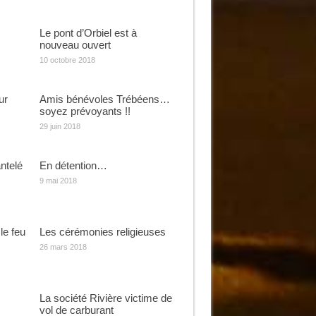
Le pont d’Orbiel est à
nouveau ouvert
10 octobre 2018
ur
Amis bénévoles Trébéens…
soyez prévoyants !!
29 juin 2018
ntelé
En détention…
9 mai 2018
le feu
Les cérémonies religieuses
26 mars 2018
La société Rivière victime de
vol de carburant