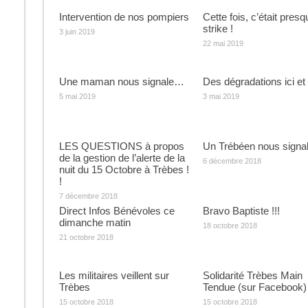
Intervention de nos pompiers
Cette fois, c’était pres
strike !
3 juin 2019
22 mai 2019
Une maman nous signale…
Des dégradations ici et
5 mai 2019
3 mai 2019
LES QUESTIONS à propos
Un Trébéen nous signa
de la gestion de l’alerte de la
6 décembre 2018
nuit du 15 Octobre à Trèbes !
!
7 décembre 2018
Direct Infos Bénévoles ce
Bravo Baptiste !!!
dimanche matin
18 octobre 2018
21 octobre 2018
Les militaires veillent sur
Solidarité Trèbes Main
Trèbes
Tendue (sur Facebook)
15 octobre 2018
15 octobre 2018