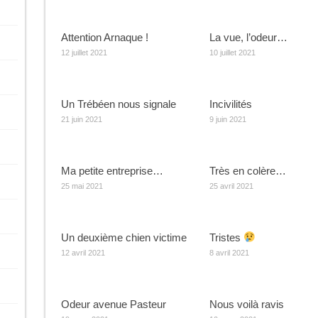
Attention Arnaque !
La vue, l’odeur…
12 juillet 2021
10 juillet 2021
Un Trébéen nous signale
Incivilités
21 juin 2021
9 juin 2021
Ma petite entreprise…
Très en colère…
25 mai 2021
25 avril 2021
Un deuxième chien victime
Tristes
12 avril 2021
8 avril 2021
Odeur avenue Pasteur
Nous voilà ravis