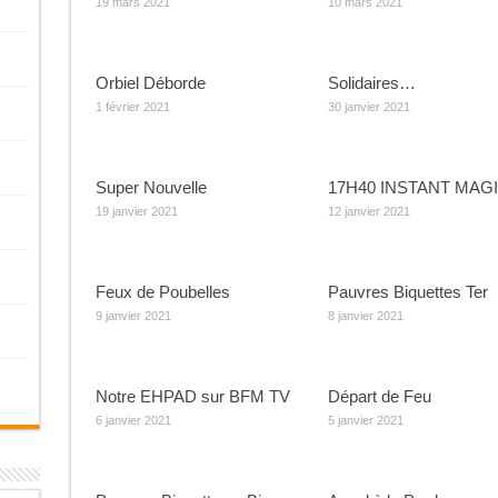
19 mars 2021
10 mars 2021
Orbiel Déborde
Solidaires…
1 février 2021
30 janvier 2021
Super Nouvelle
17H40 INSTANT MAGI
19 janvier 2021
12 janvier 2021
Feux de Poubelles
Pauvres Biquettes Ter
9 janvier 2021
8 janvier 2021
Notre EHPAD sur BFM TV
Départ de Feu
6 janvier 2021
5 janvier 2021