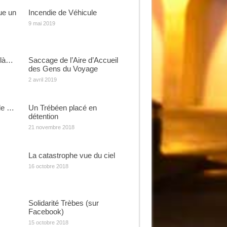
que un
Incendie de Véhicule
9 mai 2019
 là…
Saccage de l’Aire d’Accueil
des Gens du Voyage
2 avril 2019
le …
Un Trébéen placé en
détention
21 novembre 2018
La catastrophe vue du ciel
16 octobre 2018
Solidarité Trèbes (sur
Facebook)
15 octobre 2018