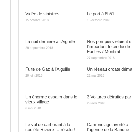
Vidéo de sinistrés
Le port à 8h51
15 octobre 2018
15 octobre 2018
La nuit dernière à l’Aiguille
Nos pompiers étaient s
l’important Incendie de
29 septembre 2018
Fontiès / Montirat
27 septembre 2018
Fuite de Gaz à l’Aiguille
Un réseau croate déma
29 juin 2018
22 mai 2018
Un énorme essaim dans le
3 Voitures détruites par 
vieux village
29 avril 2018
6 mai 2018
Le vol de carburant à la
Cambriolage avorté à
société Rivière … résolu !
l’agence de la Banque