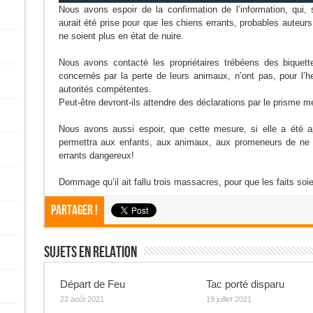
Nous avons espoir de la confirmation de l’information, qui
aurait été prise pour que les chiens errants, probables auteu
ne soient plus en état de nuire.
Nous avons contacté les propriétaires trébéens des biquett
concernés par la perte de leurs animaux, n’ont pas, pour l’he
autorités compétentes.
Peut-être devront-ils attendre des déclarations par le prisme m
Nous avons aussi espoir, que cette mesure, si elle a été ap
permettra aux enfants, aux animaux, aux promeneurs de ne p
errants dangereux!
Dommage qu’il ait fallu trois massacres, pour que les faits soie
Partager !
Sujets En Relation
Départ de Feu
Tac porté disparu
22 août 2021
19 juillet 2021