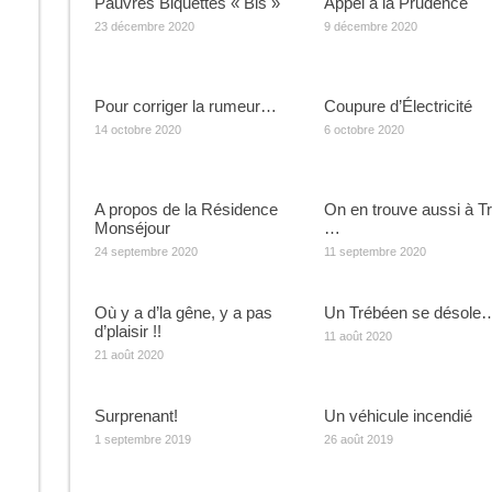
Pauvres Biquettes « Bis »
Appel à la Prudence
23 décembre 2020
9 décembre 2020
Pour corriger la rumeur…
Coupure d’Électricité
14 octobre 2020
6 octobre 2020
A propos de la Résidence
On en trouve aussi à T
Monséjour
…
24 septembre 2020
11 septembre 2020
Où y a d’la gêne, y a pas
Un Trébéen se désole
d’plaisir !!
11 août 2020
21 août 2020
Surprenant!
Un véhicule incendié
1 septembre 2019
26 août 2019