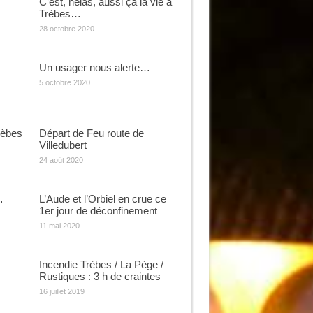
C’est, hélas, aussi ça la vie à
Trèbes…
28 octobre 2020
Un usager nous alerte…
5 octobre 2020
rèbes
Départ de Feu route de
Villedubert
24 août 2020
…
L’Aude et l’Orbiel en crue ce
1er jour de déconfinement
11 mai 2020
Incendie Trèbes / La Pège /
Rustiques : 3 h de craintes
16 juillet 2019