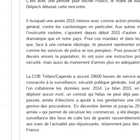
C’est avec une pensée pour Michel Fouich, le maire de Mar
Delpech débutait cette rencontre.
Il évoquait une année 2015 intense avec comme action prioritair
général, contre les cambriolages en particulier. Aux autres 
l’insécurité routière, s’ajoutent depuis début 2015 d’autre
dramatique que vit notre pays. Pour ces mandats et dans leu
que, face à une certaine idéologie, ils peuvent représenter une
comme les services de police et nos pompiers. Pour pouvoir fa
devoirs envers la population, ils ont suivi une instruction p
sécurité, mais aussi du maniement d’armes plus en adéquation 
La COB Trèbes/Capendu a assuré 29600 heures de service av
consacrés à la surveillance, sécurité publique générale, soit
l’on collationne les données avec 2014. Le bilan 2015, en
déplorer aucun mort, un constat qui hélas ne peut déjà pas 
passée, année d’élections a ajouté à nos gendarmes une cha
gestion des procurations. En décembre dernier et jusqu’au 20 
armée » qui permet de sécuriser les commerces, a été élargie.
surveillance des lieux de culte lors de grands rassemblement
aux vues de l’actualité peu réjouissante, notamment pour d
France.