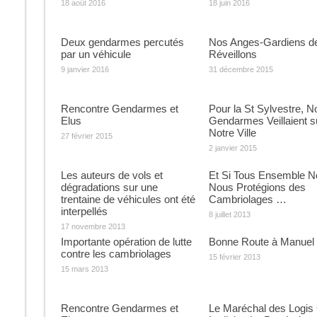
18 août 2016
18 juin 2016
Deux gendarmes percutés
Nos Anges-Gardiens d
par un véhicule
Réveillons
9 janvier 2016
31 décembre 2015
Rencontre Gendarmes et
Pour la St Sylvestre, N
Elus
Gendarmes Veillaient s
Notre Ville
27 février 2015
2 janvier 2015
Les auteurs de vols et
Et Si Tous Ensemble N
dégradations sur une
Nous Protégions des
trentaine de véhicules ont été
Cambriolages …
interpellés
8 juillet 2013
17 novembre 2013
Importante opération de lutte
Bonne Route à Manuel
contre les cambriolages
15 février 2013
15 mars 2013
Rencontre Gendarmes et
Le Maréchal des Logis