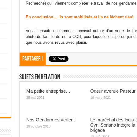
Recherche) qui viennent compléter le travail de nos gendarme
En conclusion… ils sont mobilisés et ils ne lâchent rien!
Venait ensuite un moment convivial autour d’un verre de l’am
photo de famille de notre COB, pour laquelle ont pu se joindr
que nous avons revus avec plaisir.
Partager !
Sujets En Relation
Ma petite entreprise…
Odeur avenue Pasteur
25 mai 2021
19 mars 2021
Nos Gendarmes veillent
Le maréchal des logis-
Cyril Soriano intègre la
18 octobre 2018
brigade
13 août 2018