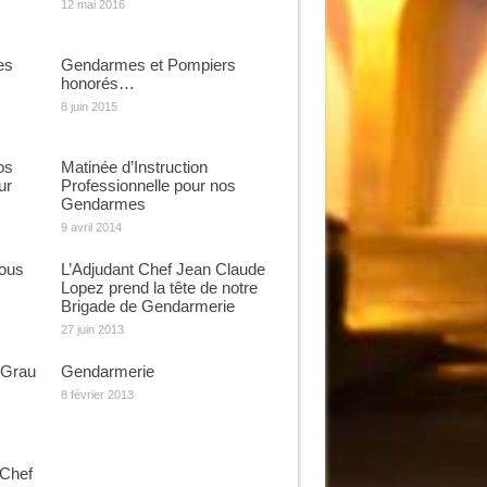
12 mai 2016
es
Gendarmes et Pompiers
honorés…
8 juin 2015
os
Matinée d’Instruction
ur
Professionnelle pour nos
Gendarmes
9 avril 2014
ous
L’Adjudant Chef Jean Claude
Lopez prend la tête de notre
Brigade de Gendarmerie
27 juin 2013
 Grau
Gendarmerie
8 février 2013
 Chef