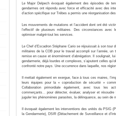
Le Major Delpech évoquait également des épisodes de tens
gendarmes ont répondu avec force et efficacité avec des inter
d’action spécifique sur Trèbes a permis une réorganisation d
Les mouvements de mutations et l’accident dont ont été vic
l’effectif de plusieurs militaires. Des circonstances avec 
optimiser malgré-tout les services.
Le Chef d’Escadron Stéphane Cario se réjouissait à son tour de 
militaires de la COB pour le travail accompli sur l’année, un tr
remise en cause et énormément d’abnégation. Il soulignait, lui 
gendarmerie, déjà lourdes et complexes, s’ajoutent celles qu’ob
confronté notre pays. Une occurrence dans laquelle, nos régions
Il mettait également en exergue, face à tous ces maires, l’im
leurs équipes pour la « coproduction de sécurité » com
Collaboration primordiale également, avec tous les acte
commerçants… pour détecter, évaluer, analyser et résoudre 
juguler les phénomènes parasites, la délinquance, au sein d
Il évoquait également les interventions des unités du PSIG (P
la Gendarmerie), DSIR (Détachement de Surveillance et d’Int