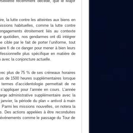
seillette récemment décédé, que le Major
e, la lutte contre les atteintes aux biens en
missions habituelles, comme la lutte contre
s engagements étroitement liés au contexte
r quotidien, nos gendarmes ont dû intégrer
 cible par le fait de porter l’uniforme, tout
ire fi de ce danger pour mener à bien leurs
rofessionnelle plus spécifique en matière de
avec la conjoncture actuelle.
ec plus de 75 % de ses créneaux horaires
 plus de 1500 heures supplémentaires lorsque
 termes d’accidentologie permettait de ne
s’appliquer pour l’année en cours. L’année
rge administrative supplémentaire avec la
janvier, la période du plan « antivol à main
 Parmi les missions nouvelles, on notera la
s. Des actions appelées à être reconduites
es événements comme le passage du Tour de