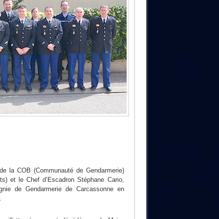
t de la COB (Communauté de Gendarmerie)
s) et le Chef d’Escadron Stéphane Cario,
gnie de Gendarmerie de Carcassonne en
.