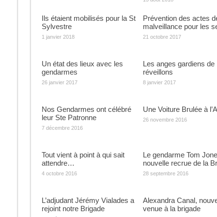
Ils étaient mobilisés pour la St
Prévention des actes d
Sylvestre
malveillance pour les s
1 janvier 2018
21 octobre 2017
Un état des lieux avec les
Les anges gardiens de
gendarmes
réveillons
26 janvier 2017
8 janvier 2017
Nos Gendarmes ont célébré
Une Voiture Brulée à l’Ai
leur Ste Patronne
26 novembre 2016
7 décembre 2016
Tout vient à point à qui sait
Le gendarme Tom Jone
attendre…
nouvelle recrue de la B
4 octobre 2016
28 septembre 2016
L’adjudant Jérémy Vialades a
Alexandra Canal, nouve
rejoint notre Brigade
venue à la brigade