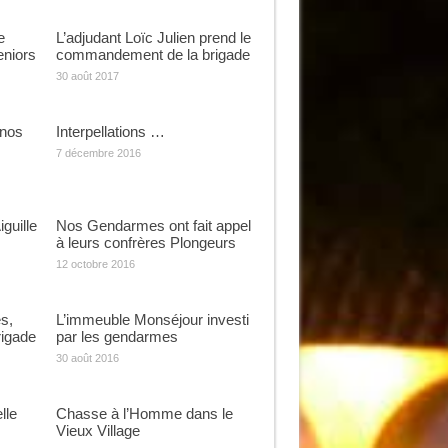
e
L’adjudant Loïc Julien prend le
eniors
commandement de la brigade
30 août 2017
 nos
Interpellations …
7 décembre 2016
guille
Nos Gendarmes ont fait appel
à leurs confrères Plongeurs
12 octobre 2016
s,
L’immeuble Monséjour investi
rigade
par les gendarmes
30 août 2016
lle
Chasse à l’Homme dans le
Vieux Village