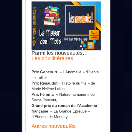
Parmi les nouveautés…
Les prix
littéraires
Prix Goncourt
» L’Anomalie » d’Hervé
Le Tellier,
Prix Renaudot
« Histoire du fils » de
Marie-Hélène Lafon,
Prix Fémina
« Nature humaine » de
Serge Joncour,
Grand prix du roman de l’Académie
française
« La Grande Épreuve »
d’Étienne de Montety…
Autres nouveautés