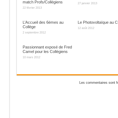
match Profs/Collégiens
27 janvier 2013
22 février 2013
L’Accueil des 6èmes au
Le Photovoltaïque au C
Collège
12 août 2012
2 septembre 2012
Passionnant exposé de Fred
Camel pour les Collégiens
10 mars 2012
Les commentaires sont f