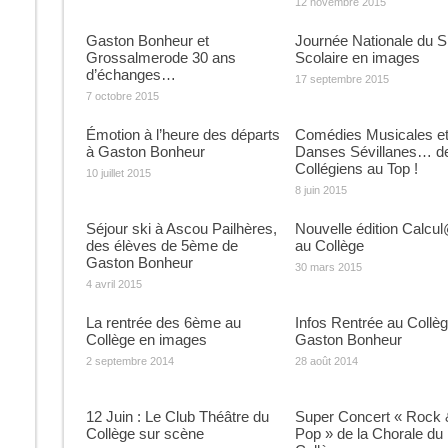
12 novembre 2015
Gaston Bonheur et
Journée Nationale du S
Grossalmerode 30 ans
Scolaire en images
d’échanges…
17 septembre 2015
7 octobre 2015
Émotion à l’heure des départs
Comédies Musicales e
à Gaston Bonheur
Danses Sévillanes… d
Collégiens au Top !
10 juillet 2015
8 juin 2015
Séjour ski à Ascou Pailhères,
Nouvelle édition Calcul
des élèves de 5ème de
au Collège
Gaston Bonheur
30 mars 2015
4 avril 2015
La rentrée des 6ème au
Infos Rentrée au Collè
Collège en images
Gaston Bonheur
2 septembre 2014
28 août 2014
12 Juin : Le Club Théâtre du
Super Concert « Rock 
Collège sur scène
Pop » de la Chorale du