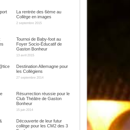
port
La rentrée des 6ème au
Collège en images
2 septembre 2015
t
Tournoi de Baby-foot au
es
Foyer Socio-Éducatif de
Gaston Bonheur
13 avril 2015
@tice
Destination Allemagne pour
les Collègiens
27 septembre 2014
ge
Résurrection réussie pour le
Club Théâtre de Gaston
Bonheur
15 juin 2014
&
Découverte de leur futur
collège pour les CM2 des 3