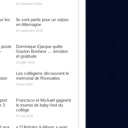
20 novembre 2018
ur les
Ils sont partis pour un séjour
en Allemagne
22 septembre 2018
 poste
Dominique Ejarque quitte
-
Gaston Bonheur … émotion
et gratitude
12 juillet 2018
Les collégiens découvrent le
ston
mémorial de Rivesaltes
18 juin 2018
port
Francisco et Mickaël gagnent
e 3
le tournoi de baby-foot du
collège
27 mai 2018
é aux
« D’Artistes à élèves » avec