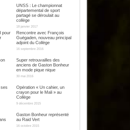
UNSS : Le championnat
départemental de sport
partagé se déroulait au
collège
18 janvier 2017
l pour
Rencontre avec François
r
Guégaden, nouveau principal
adjoint du Collège
16 septembre 2016
son
Super retrouvailles des
anciens de Gaston Bonheur
en mode pique nique
30 mai 2016
 ses
Opération « Un cahier, un
crayon pour le Mali » au
Collège
9 décembre 2015
Gaston Bonheur représenté
dans
au Raid Vert
16 octobre 2015