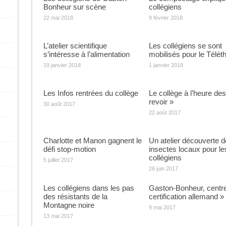
Bonheur sur scène
collégiens
22 mai 2018
9 février 2018
L’atelier scientifique
Les collégiens se sont
s’intéresse à l’alimentation
mobilisés pour le Télét
19 janvier 2018
1 janvier 2018
Les Infos rentrées du collège
Le collège à l’heure des
revoir »
30 août 2017
22 août 2017
Charlotte et Manon gagnent le
Un atelier découverte 
défi stop-motion
insectes locaux pour le
collégiens
5 juillet 2017
26 juin 2017
Les collégiens dans les pas
Gaston-Bonheur, centre
des résistants de la
certification allemand »
Montagne noire
9 mai 2017
13 mai 2017