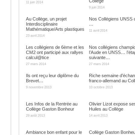
Collège
11 juin 2014
9 juin 2014
Au Collège, un projet
Nos Collégiens UNSS 
Interdisciplinaire
…
Mathématique/Arts plastiques
11 avril 2014
23 avril 2014
Les collégiens de 6ème et les
Nos collégiens champi
CM2 ont participé aux rallyes
l’Aude en UNSS… l’éta
calcul@tice
suivante…
27 mars 2014
27 mars 2014
Ils ont reçu leur diplôme du
Riche semaine d’écha
Brevet…
franco-allemand au Col
9 novembre 2013
10 octobre 2013
Les Infos de la Rentrée au
Olivier Lizot expose se
Collège Gaston Bonheur
Huiles au Collège
29 août 2013
14 avril 2013
Ambiance bon enfant pour le
Collège Gaston Bonheu