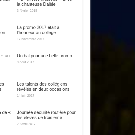
la chanteuse Dalèle
3 février 2018
La promo 2017 était à
hon
l’honneur au collège
17 novembre 2017
 « au
Un bal pour une belle promo
9 août 2017
des
Les talents des collégiens
s
révélés en deux occasions
14 juin 2017
 de «
Journée sécurité routière pour
les élèves de troisième
29 avril 2017