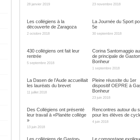
28 janvier 2019
23 novembre 2018
Les collégiens à la
La Journée du Sport po
découverte de Zaragoza
5e
2 octobre 2018
30 septembre 2018
430 collégiens ont fait leur
Corina Santomaggio au
rentrée
de principale de Gaston
Bonheur
5 septembre 2018
1 septembre 2018
La Dasen de l’Aude accueillait
Pleine réussite du 1er
les lauréats du brevet
dispositif OEPRE à Ga
Bonheur
11 juillet 2018
23 juin 2018
Des Collégiens ont présenté
Rencontres autour du s
leur travail à «Planète collège
pour les élèves de cycl
»
4 juin 2018
13 juin 2018
Les collégiens de Gaston-
Le compostage expliqu