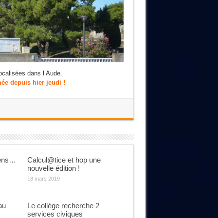
ocalisées dans l’Aude.
ée depuis hier jeudi !
iens…
Calcul@tice et hop une
nouvelle édition !
18 mars 2019
au
Le collège recherche 2
services civiques