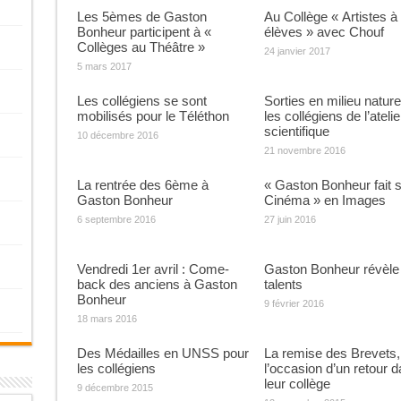
Les 5èmes de Gaston
Au Collège « Artistes à
Bonheur participent à «
élèves » avec Chouf
Collèges au Théâtre »
24 janvier 2017
5 mars 2017
Les collégiens se sont
Sorties en milieu nature
mobilisés pour le Téléthon
les collégiens de l’atelie
scientifique
10 décembre 2016
21 novembre 2016
La rentrée des 6ème à
« Gaston Bonheur fait 
Gaston Bonheur
Cinéma » en Images
6 septembre 2016
27 juin 2016
Vendredi 1er avril : Come-
Gaston Bonheur révèle
back des anciens à Gaston
talents
Bonheur
9 février 2016
18 mars 2016
Des Médailles en UNSS pour
La remise des Brevets,
les collégiens
l’occasion d’un retour 
leur collège
9 décembre 2015