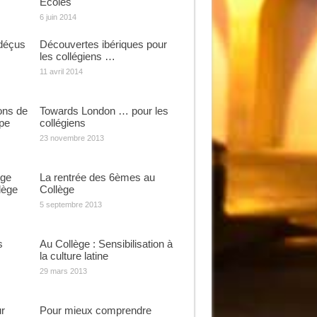
Ecoles
6 juin 2014
déçus
Découvertes ibériques pour
les collégiens …
11 avril 2014
ons de
Towards London … pour les
pe
collégiens
23 novembre 2013
nge
La rentrée des 6èmes au
lège
Collège
5 septembre 2013
s
Au Collège : Sensibilisation à
la culture latine
29 mars 2013
r
Pour mieux comprendre