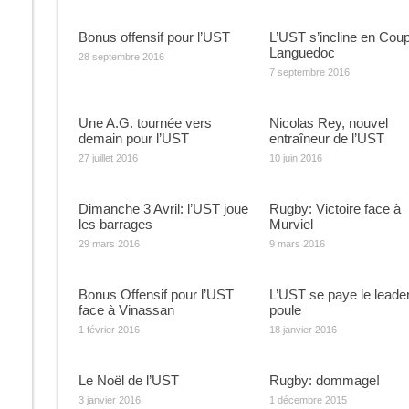
Bonus offensif pour l’UST
L’UST s’incline en Cou
Languedoc
28 septembre 2016
7 septembre 2016
Une A.G. tournée vers
Nicolas Rey, nouvel
demain pour l’UST
entraîneur de l’UST
27 juillet 2016
10 juin 2016
Dimanche 3 Avril: l’UST joue
Rugby: Victoire face à
les barrages
Murviel
29 mars 2016
9 mars 2016
Bonus Offensif pour l’UST
L’UST se paye le leader
face à Vinassan
poule
1 février 2016
18 janvier 2016
Le Noël de l’UST
Rugby: dommage!
3 janvier 2016
1 décembre 2015