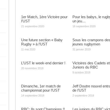
1er Match, 1ère Victoire pour
Pour les babys, le rugb
l’UST
un jeu…
21 septembre 2020
16 septembre 2020
Une future section « Baby
Sous les crampons de
Rugby » à l’UST
jeunes rugbymen
11 mai 2020
31 janvier 2019
L’UST le week-end dernier !
Victoires des Cadets et
Juniors du RBC
20 novembre 2018
9 octobre 2018
Dimanche, 1er match de
Jeff Doutre nouvel entr
championnat pour l’UST
de l’UST
14 septembre 2018
2 septembre 2018
RBC: Ils sont Champions !!
Les juniors du RBC vic