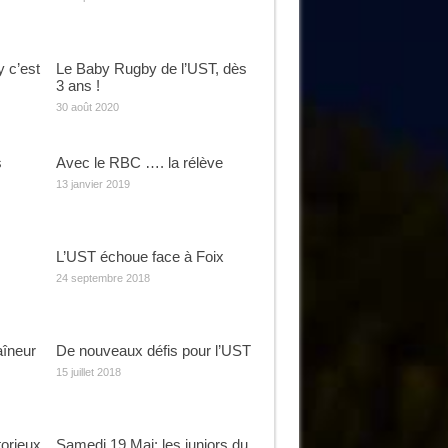
y c’est
Le Baby Rugby de l’UST, dès
3 ans !
30 août 2020
s
Avec le RBC …. la rélève
13 janvier 2019
L’UST échoue face à Foix
24 septembre 2018
aîneur
De nouveaux défis pour l’UST
15 juillet 2018
torieux
Samedi 19 Mai: les juniors du