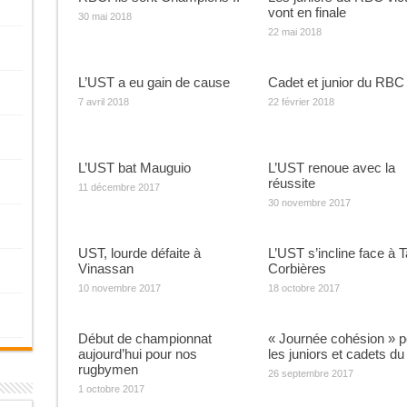
vont en finale
30 mai 2018
22 mai 2018
L’UST a eu gain de cause
Cadet et junior du RBC
7 avril 2018
22 février 2018
L’UST bat Mauguio
L’UST renoue avec la
réussite
11 décembre 2017
30 novembre 2017
UST, lourde défaite à
L’UST s’incline face à 
Vinassan
Corbières
10 novembre 2017
18 octobre 2017
Début de championnat
« Journée cohésion » p
aujourd’hui pour nos
les juniors et cadets d
rugbymen
26 septembre 2017
1 octobre 2017