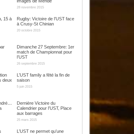
images de Mende
28 novembre 2015
, 15 à
Rugby: Victoire de l’UST face
à Crusy-St Chinian
20 octobre 2015
par
Dimanche 27 Septembre: 1er
match de Championnat pour
l’UST
26 septembre 2015
tion
L’UST family a fêté la fin de
s deux
saison
5 juin 2015
André…
Dernière Victoire du
a
Calendrier pour l’UST, Place
aux barrages
25 mars 2015
s
L’UST ne permet qu’une