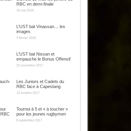
RBC en demi-finale
19 mai 2018
L’UST bat Vinassan… les
images
3 février 2018
L’UST bat Nissan et
empauche le Bonus Offensif
15 novembre 2017
Tauch-
Les Juniors et Cadets du
RBC face à Capestang
13 octobre 2017
our
Tournoi à 5 et « à toucher »
u RBC
pour les jeunes rugbymen
8 septembre 2017