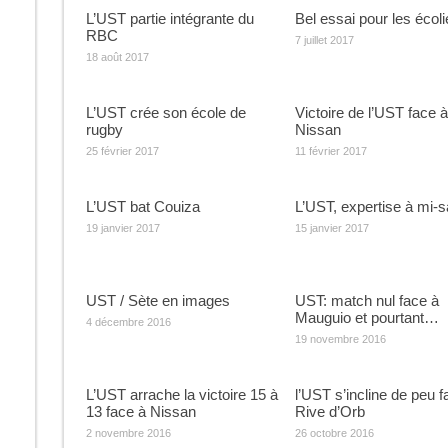
L’UST partie intégrante du
Bel essai pour les écoli
RBC
7 juillet 2017
18 août 2017
L’UST crée son école de
Victoire de l’UST face à
rugby
Nissan
25 février 2017
11 février 2017
L’UST bat Couiza
L’UST, expertise à mi-s
19 janvier 2017
15 janvier 2017
UST / Sète en images
UST: match nul face à
Mauguio et pourtant…
4 décembre 2016
19 novembre 2016
L’UST arrache la victoire 15 à
l’UST s’incline de peu f
13 face à Nissan
Rive d’Orb
2 novembre 2016
26 octobre 2016