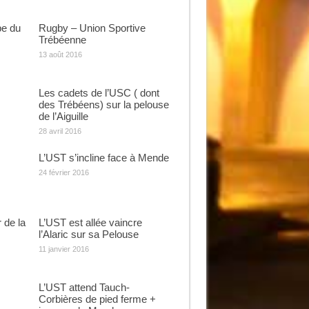
pe du
Rugby – Union Sportive
Trébéenne
13 août 2016
Les cadets de l’USC ( dont
des Trébéens) sur la pelouse
de l’Aiguille
28 avril 2016
L’UST s’incline face à Mende
24 février 2016
 de la
L’UST est allée vaincre
l’Alaric sur sa Pelouse
11 janvier 2016
L’UST attend Tauch-
Corbières de pied ferme +