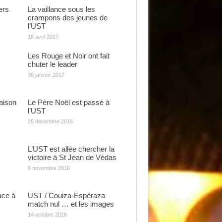
ers
La vaillance sous les
crampons des jeunes de
l’UST
18 avril 2017
Les Rouge et Noir ont fait
chuter le leader
30 janvier 2017
aison
Le Père Noël est passé à
l’UST
25 décembre 2016
L’UST est allée chercher la
victoire à St Jean de Védas
9 novembre 2016
ace à
UST / Couiza-Espéraza
match nul … et les images
14 octobre 2016