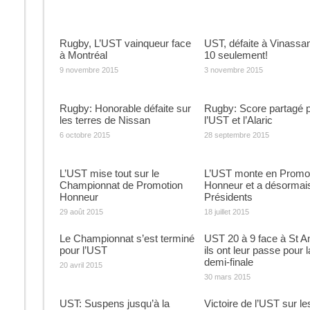
Rugby, L’UST vainqueur face
UST, défaite à Vinassan
à Montréal
10 seulement!
9 novembre 2015
3 novembre 2015
Rugby: Honorable défaite sur
Rugby: Score partagé 
les terres de Nissan
l’UST et l’Alaric
6 octobre 2015
28 septembre 2015
L’UST mise tout sur le
L’UST monte en Promo
Championnat de Promotion
Honneur et a désormai
Honneur
Présidents
29 août 2015
18 juillet 2015
Le Championnat s’est terminé
UST 20 à 9 face à St 
pour l’UST
ils ont leur passe pour l
demi-finale
20 avril 2015
30 mars 2015
UST: Suspens jusqu’à la
Victoire de l’UST sur le