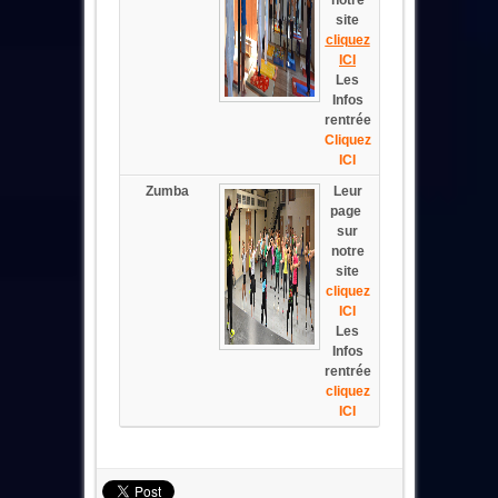
notre
site
cliquez
ICI
Les
Infos
rentrée
Cliquez
ICI
Zumba
Leur
page
sur
notre
site
cliquez
ICI
Les
Infos
rentrée
cliquez
ICI