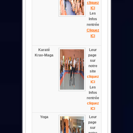
cliquez
ICI
Les
Infos
rentrée
Cliquez
ICI
Karaté
Leur
Krav-Maga
page
sur
notre
site
cliquez
ICI
Les
Infos
rentrée
cliquez
ICI
Yoga
Leur
page
sur