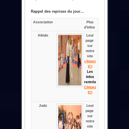
Rappel des reprises du jour…
Association
Plus
d’infos
Aïkido
Leur
page
sur
notre
site
cliquez
ICI
Les
Infos
rentrée
Cliquez
ICI
Judo
Leur
page
sur
notre
site