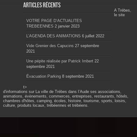
Articles récents
A Trèbes,
le site
VOTRE PAGE D’ACTUALITES
TREBEENNES
2 janvier 2023
L’AGENDA DES ANIMATIONS
6 juillet 2022
Vide Grenier des Capucins
27 septembre
2021
Une pépite réalisée par Patrick Imbert
22
septembre 2021
Évacuation Parking
8 septembre 2021
t>
d'informations sur La ville de Trèbes dans l’Aude ses associations,
animations, évènements, commerces, entreprises, restaurants, hôtels,
chambres d'hôtes, camping, écoles, histoire, tourisme, sports, loisirs,
culture, produits locaux, trébéennes et trébéens.
Propulsé par wordpress. Théme Sahifa modifié et
configuré par Résonance communication