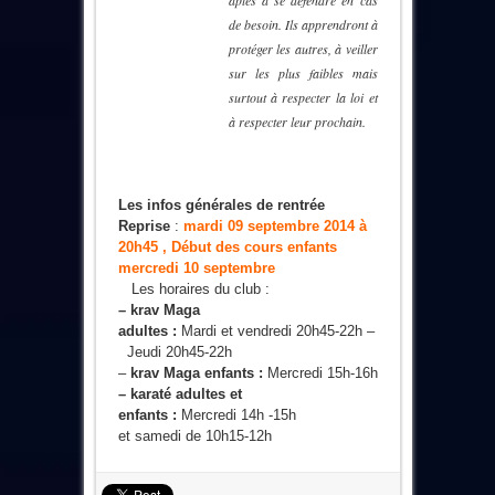
de besoin. Ils apprendront à
protéger les autres, à veiller
sur les plus faibles mais
surtout à respecter la loi et
à respecter leur prochain.
Les infos générales de rentrée
Reprise
:
mardi 09 septembre 2014 à
20h45 ,
Début des cours enfants
mercredi 10 septembre
Les horaires du club :
– krav Maga
adultes :
Mardi et vendredi 20h45-22h –
Jeudi 20h45-22h
–
krav Maga enfants :
Mercredi 15h-16h
– karaté adultes et
enfants :
Mercredi 14h -15h
et samedi de 10h15-12h