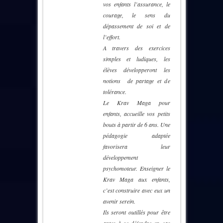
vos enfants l’assurance, le
courage, le sens du
dépassement de soi et de
l’effort.
A travers des exercices
simples et ludiques, les
élèves développeront les
notions de partage et de
tolérance.
Le Krav Maga pour
enfants, accueille vos petits
bouts à partir de 6 ans. Une
pédagogie adaptée
favorisera leur
développement
psychomoteur. Enseigner le
Krav Maga aux enfants,
c’est construire avec eux un
avenir serein.
Ils seront outillés pour être
aptes à se défendre en cas