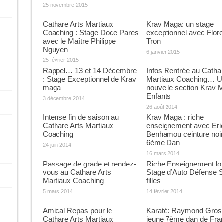
25 novembre 2015
Cathare Arts Martiaux
Krav Maga: un stage
Coaching : Stage Doce Pares
exceptionnel avec Flor
avec le Maître Philippe
Tron
Nguyen
6 janvier 2015
25 février 2015
Rappel… 13 et 14 Décembre
Infos Rentrée au Catha
: Stage Exceptionnel de Krav
Martiaux Coaching… 
maga
nouvelle section Krav 
Enfants
3 décembre 2014
26 août 2014
Intense fin de saison au
Krav Maga : riche
Cathare Arts Martiaux
enseignement avec Eri
Coaching
Benhamou ceinture noi
6ème Dan
24 juin 2014
16 mars 2014
Passage de grade et rendez-
Riche Enseignement lo
vous au Cathare Arts
Stage d’Auto Défense S
Martiaux Coaching
filles
5 mars 2014
14 février 2014
Amical Repas pour le
Karaté: Raymond Gros
Cathare Arts Martiaux
jeune 7ème dan de Fra