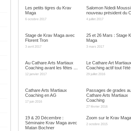
Les petits tigres du Krav
Salomon Ndedi Moussi
Maga
nouveau président du
6 octobre 2017
4 juillet 2017
Stage de Krav Maga avec
25 et 26 Mars : Stage 
Florent Tron
Maga
3 avril 2017
3 mars 2017
Au Cathare Arts Martiaux
Le Cathare Art Martiau
Coaching avant les fêtes …
Coaching actif tout l’été
12 janvier 2017
29 juillet 2016
Cathare Arts Martiaux
Passages de grades a
Coaching en AG
Cathare Arts Martiaux
Coaching
17 juin 2016
27 février 2016
19 & 20 Décembre :
Zoom sur le Krav Mag
Séminaire Krav Maga avec
2 octobre 2015
Matan Bochner