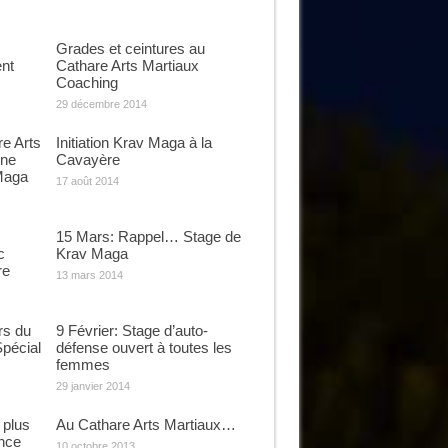
Grades et ceintures au
ent
Cathare Arts Martiaux
Coaching
29 décembre 2014
re Arts
Initiation Krav Maga à la
Une
Cavayère
Maga
17 août 2014
15 Mars: Rappel… Stage de
c
Krav Maga
re
13 mars 2014
rs du
9 Février: Stage d’auto-
pécial
défense ouvert à toutes les
femmes
29 janvier 2014
 plus
Au Cathare Arts Martiaux…
nce
10 octobre 2013