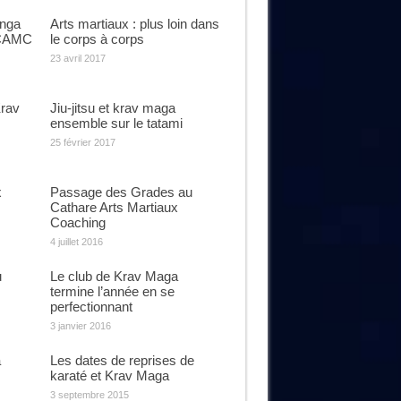
nga
Arts martiaux : plus loin dans
 CAMC
le corps à corps
23 avril 2017
Krav
Jiu-jitsu et krav maga
ensemble sur le tatami
25 février 2017
x
Passage des Grades au
Cathare Arts Martiaux
Coaching
4 juillet 2016
u
Le club de Krav Maga
termine l’année en se
perfectionnant
3 janvier 2016
a
Les dates de reprises de
karaté et Krav Maga
3 septembre 2015