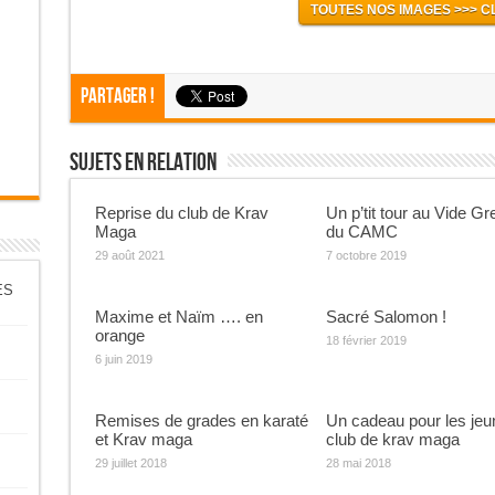
TOUTES NOS IMAGES >>> CL
Partager !
Sujets En Relation
Reprise du club de Krav
Un p’tit tour au Vide Gr
Maga
du CAMC
29 août 2021
7 octobre 2019
ES
Maxime et Naïm …. en
Sacré Salomon !
orange
18 février 2019
6 juin 2019
Remises de grades en karaté
Un cadeau pour les jeu
et Krav maga
club de krav maga
29 juillet 2018
28 mai 2018