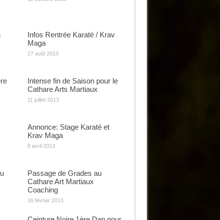
u
Infos Rentrée Karaté / Krav
Maga
27 août 2013
re
Intense fin de Saison pour le
Cathare Arts Martiaux
11 juillet 2013
Annonce: Stage Karaté et
Krav Maga
8 avril 2013
du
Passage de Grades au
Cathare Art Martiaux
Coaching
16 février 2013
Ceinture Noire 1ère Dan pour