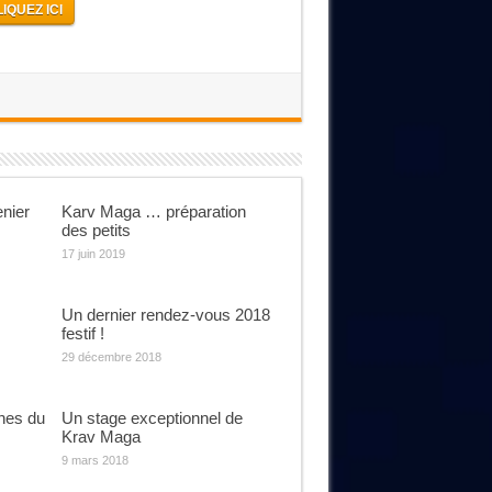
IQUEZ ICI
enier
Karv Maga … préparation
des petits
17 juin 2019
Un dernier rendez-vous 2018
festif !
29 décembre 2018
nes du
Un stage exceptionnel de
Krav Maga
9 mars 2018