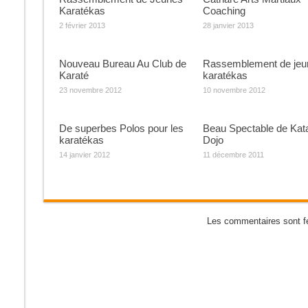
Karatékas
Coaching
2 février 2013
28 janvier 2013
Nouveau Bureau Au Club de
Rassemblement de jeu
Karaté
karatékas
23 novembre 2012
10 novembre 2012
De superbes Polos pour les
Beau Spectable de Kat
karatékas
Dojo
14 janvier 2012
11 décembre 2011
Les commentaires sont f