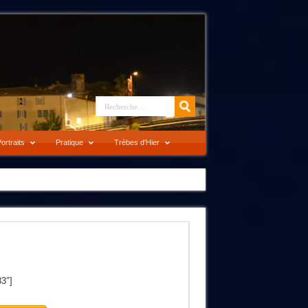
ortraits
Pratique
Trèbes d’Hier
33″]