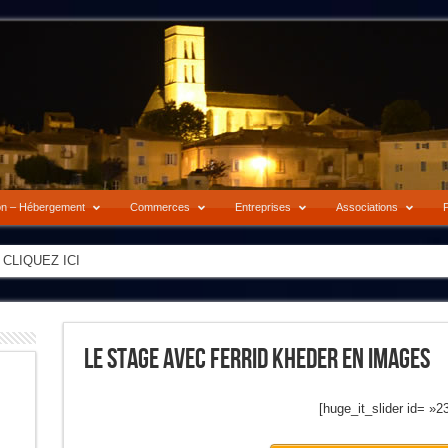
on – Hébergement
Commerces
Entreprises
Associations
P
-> CLIQUEZ ICI
Le Stage Avec Ferrid Kheder En Images
[huge_it_slider id= »2