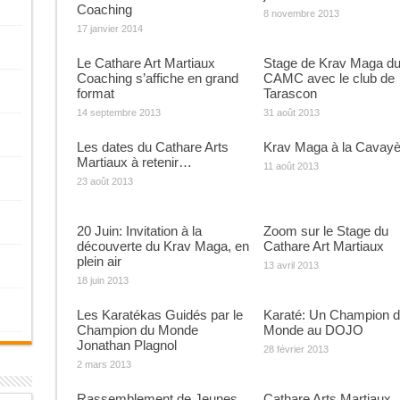
Coaching
8 novembre 2013
17 janvier 2014
Le Cathare Art Martiaux
Stage de Krav Maga d
Coaching s’affiche en grand
CAMC avec le club de
format
Tarascon
14 septembre 2013
31 août 2013
Les dates du Cathare Arts
Krav Maga à la Cavayè
Martiaux à retenir…
11 août 2013
23 août 2013
20 Juin: Invitation à la
Zoom sur le Stage du
découverte du Krav Maga, en
Cathare Art Martiaux
plein air
13 avril 2013
18 juin 2013
Les Karatékas Guidés par le
Karaté: Un Champion 
Champion du Monde
Monde au DOJO
Jonathan Plagnol
28 février 2013
2 mars 2013
Rassemblement de Jeunes
Cathare Arts Martiaux