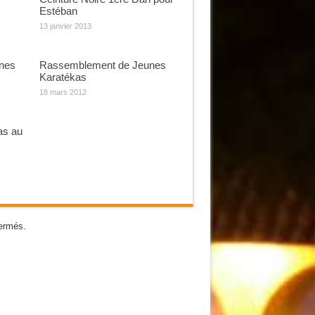
Estéban
13 janvier 2013
nes
Rassemblement de Jeunes
Karatékas
18 mars 2012
as au
ermés.