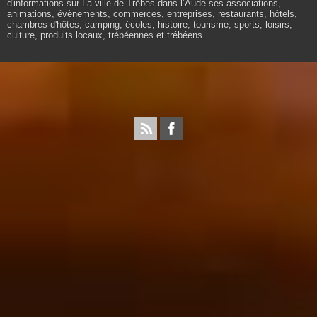
d'informations sur La ville de Trèbes dans l’Aude ses associations,
animations, évènements, commerces, entreprises, restaurants, hôtels,
chambres d'hôtes, camping, écoles, histoire, tourisme, sports, loisirs,
culture, produits locaux, trébéennes et trébéens.
Propulsé par wordpress. Théme Sahifa modifié et
configuré par Résonance communication