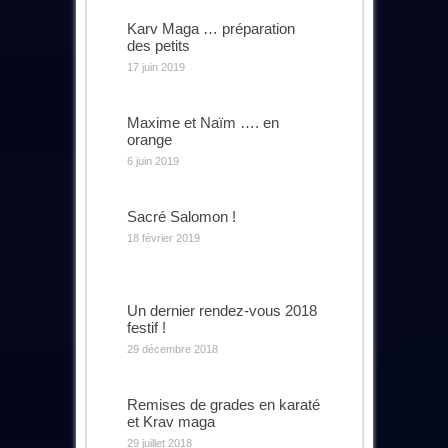
Karv Maga … préparation
des petits
17 juin 2019
Maxime et Naïm …. en
orange
6 juin 2019
Sacré Salomon !
18 février 2019
Un dernier rendez-vous 2018
festif !
29 décembre 2018
Remises de grades en karaté
et Krav maga
29 juillet 2018