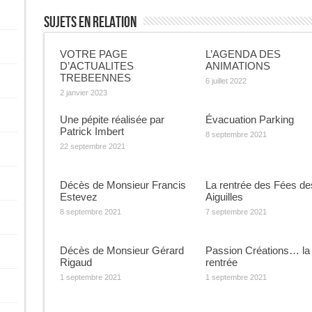
Sujets En Relation
VOTRE PAGE
L’AGENDA DES
D’ACTUALITES
ANIMATIONS
TREBEENNES
6 juillet 2022
2 janvier 2023
Une pépite réalisée par
Évacuation Parking
Patrick Imbert
8 septembre 2021
22 septembre 2021
Décès de Monsieur Francis
La rentrée des Fées de
Estevez
Aiguilles
8 septembre 2021
7 septembre 2021
Décès de Monsieur Gérard
Passion Créations… la
Rigaud
rentrée
1 septembre 2021
1 septembre 2021