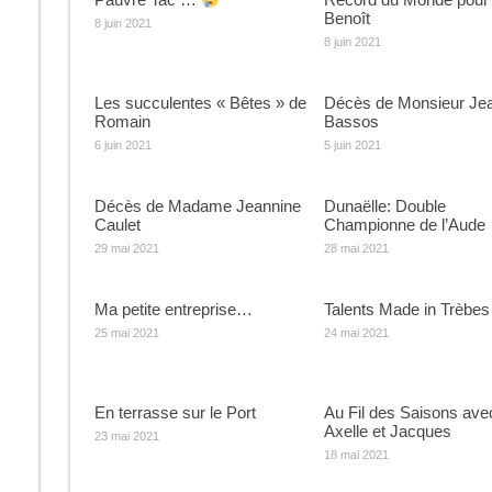
Benoît
8 juin 2021
8 juin 2021
Les succulentes « Bêtes » de
Décès de Monsieur Je
Romain
Bassos
6 juin 2021
5 juin 2021
Décès de Madame Jeannine
Dunaëlle: Double
Caulet
Championne de l’Aude
29 mai 2021
28 mai 2021
Ma petite entreprise…
Talents Made in Trèbes
25 mai 2021
24 mai 2021
En terrasse sur le Port
Au Fil des Saisons ave
Axelle et Jacques
23 mai 2021
18 mai 2021