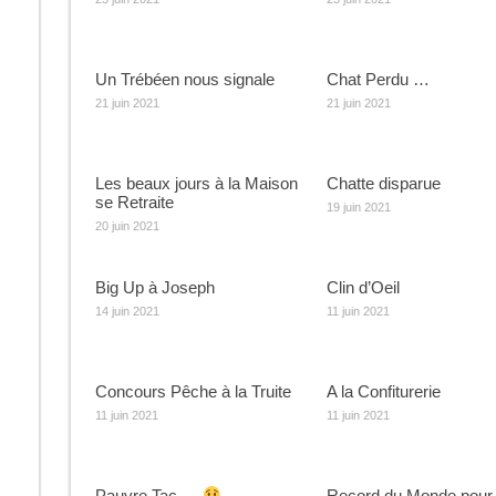
Un Trébéen nous signale
Chat Perdu …
21 juin 2021
21 juin 2021
Les beaux jours à la Maison
Chatte disparue
se Retraite
19 juin 2021
20 juin 2021
Big Up à Joseph
Clin d’Oeil
14 juin 2021
11 juin 2021
Concours Pêche à la Truite
A la Confiturerie
11 juin 2021
11 juin 2021
Pauvre Tac …
Record du Monde pour