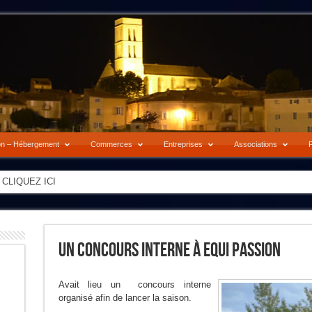
on – Hébergement
Commerces
Entreprises
Associations
P
-> CLIQUEZ ICI
Un Concours Interne À Equi Passion
Avait lieu un concours interne
organisé afin de lancer la saison.