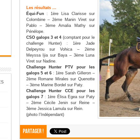
Les résultats …
Équi-Fun
: 1ère Lisa Clarisse sur
Colombine – 2ème Manin Viret sur
Pablo – 3ème Amalia Mathy sur
Pénélope.
CSO galops 3 et 4
(comptant pour le
challenge Hunter) : 1ère Jade
Delpeyrou sur Vohica – 2ème
Meyssa Ijia sur Baya – 3ème Luna
Viret sur Nadine.
Challenge Hunter PTV pour les
galops 5 et 6
: 1ère Sarah Gilleron –
2ème Romane Mirales sur Quenotte
ES
– 3ème Marine Bordel sur Paty.
Challenge Hunter CCE pour les
galops 7
: 1ère Élisa Egea sur Paty
– 2ème Cécile Jenin sur Reine –
3ème Jessica Lamula sur Rein.
(photo l’Indépendant)
Partager !