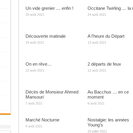
Un vide grenier … enfin !
Occitane Twirling … la 
29 août 2021
24 août 2021
Découverte matinale
A l’heure du Départ
19 août 2021
13 août 2021
On en rêve…
2 départs de feux
12 août 2021
12 août 2021
Décès de Monsieur Ahmed
Au Bacchus … en ce
Mansouri
moment
7 août 2021
6 août 2021
Marché Nocturne
Nostalgie: les années
Young’s
6 août 2021
26 juillet 2021