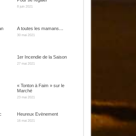
8 juin 2021
an
A toutes les mamans…
30 mai 2021
1er Incendie de la Saison
27 mai 2021
« Tonton à Faim » sur le
Marché
23 mai 2021
c
Heureux Evènement
16 mai 2021