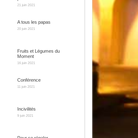
21 juin 2021
A tous les papas
20 juin 2021
Fruits et Légumes du
Moment
16 juin 2021
Conférence
11 juin 2021
Incivilités
9 juin 2021
Pour se régaler