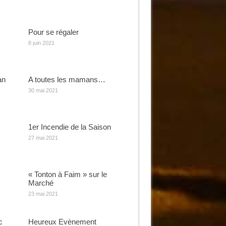
Pour se régaler
8 juin 2021
an
A toutes les mamans…
30 mai 2021
1er Incendie de la Saison
27 mai 2021
« Tonton à Faim » sur le
Marché
23 mai 2021
c
Heureux Evènement