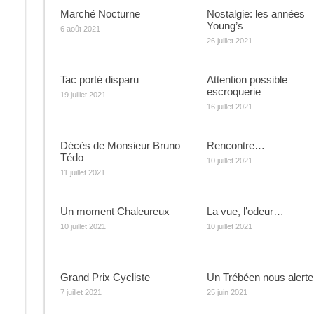
Marché Nocturne
Nostalgie: les années
Young’s
6 août 2021
26 juillet 2021
Tac porté disparu
Attention possible
escroquerie
19 juillet 2021
16 juillet 2021
Décès de Monsieur Bruno
Rencontre…
Tédo
10 juillet 2021
11 juillet 2021
Un moment Chaleureux
La vue, l’odeur…
10 juillet 2021
10 juillet 2021
Grand Prix Cycliste
Un Trébéen nous alert
7 juillet 2021
25 juin 2021