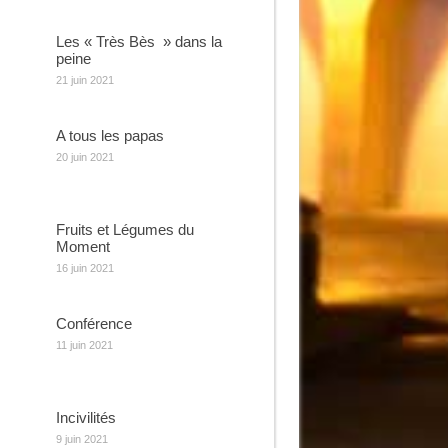
Les « Très Bès » dans la
peine
21 juin 2021
A tous les papas
20 juin 2021
Fruits et Légumes du
Moment
16 juin 2021
Conférence
11 juin 2021
Incivilités
9 juin 2021