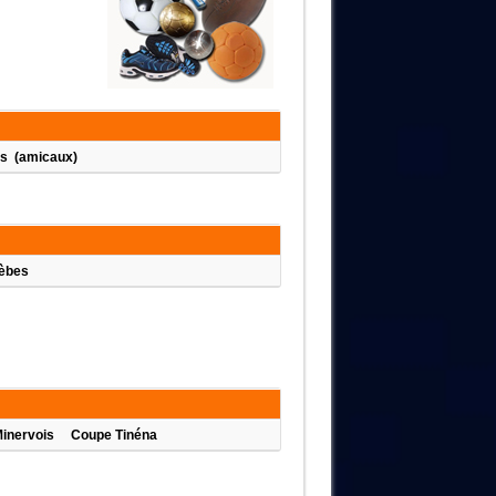
Trèbes (amicaux)
ers/Trèbes
 Minervois Coupe Tinéna