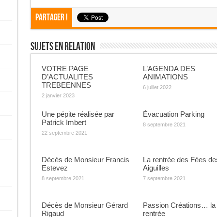
Partager !
Sujets En Relation
VOTRE PAGE
L’AGENDA DES
D’ACTUALITES
ANIMATIONS
TREBEENNES
6 juillet 2022
2 janvier 2023
Une pépite réalisée par
Évacuation Parking
Patrick Imbert
8 septembre 2021
22 septembre 2021
Décès de Monsieur Francis
La rentrée des Fées de
Estevez
Aiguilles
8 septembre 2021
7 septembre 2021
Décès de Monsieur Gérard
Passion Créations… la
Rigaud
rentrée