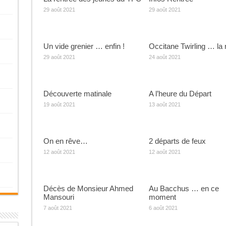
29 août 2021
29 août 2021
Un vide grenier … enfin !
Occitane Twirling … la 
29 août 2021
24 août 2021
Découverte matinale
A l’heure du Départ
19 août 2021
13 août 2021
On en rêve…
2 départs de feux
12 août 2021
12 août 2021
Décès de Monsieur Ahmed
Au Bacchus … en ce
Mansouri
moment
7 août 2021
6 août 2021