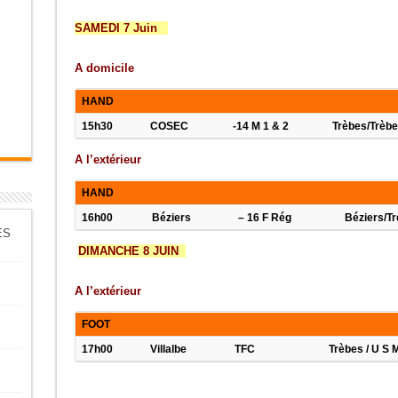
SAMEDI 7 Juin
A domicile
HAND
15h30
COSEC
-14 M 1 & 2
Trèbes/
A l’extérieur
HAND
16h00
Béziers
– 16 F Rég
Bézi
ES
DIMANCHE 8 JUIN
A l’extérieur
FOOT
17h00
Villalbe
TFC
Trèbes / U S