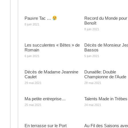
Pauvre Tac …
Record du Monde pour
Benoît
8 juin 2021
8 juin 2021
Les succulentes « Bêtes » de
Décès de Monsieur Je
Romain
Bassos
6 juin 2021
5 juin 2021
Décès de Madame Jeannine
Dunaëlle: Double
Caulet
Championne de l’Aude
29 mai 2021
28 mai 2021
Ma petite entreprise…
Talents Made in Trèbes
25 mai 2021
24 mai 2021
En terrasse sur le Port
Au Fil des Saisons ave