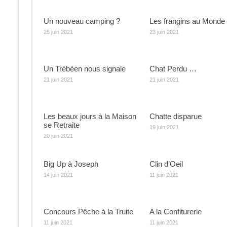
Un nouveau camping ?
Les frangins au Monde
25 juin 2021
23 juin 2021
Un Trébéen nous signale
Chat Perdu …
21 juin 2021
21 juin 2021
Les beaux jours à la Maison
Chatte disparue
se Retraite
19 juin 2021
20 juin 2021
Big Up à Joseph
Clin d’Oeil
14 juin 2021
11 juin 2021
Concours Pêche à la Truite
A la Confiturerie
11 juin 2021
11 juin 2021