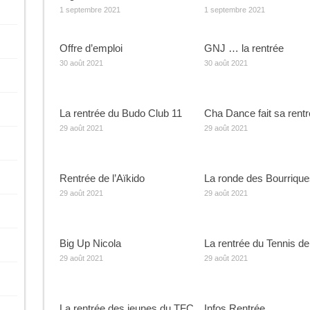
1 septembre 2021
1 septembre 2021
Offre d’emploi
GNJ … la rentrée
30 août 2021
30 août 2021
La rentrée du Budo Club 11
Cha Dance fait sa rent
29 août 2021
29 août 2021
Rentrée de l’Aïkido
La ronde des Bourrique
29 août 2021
29 août 2021
Big Up Nicola
La rentrée du Tennis de
29 août 2021
29 août 2021
La rentrée des jeunes du TFC
Infos Rentrée