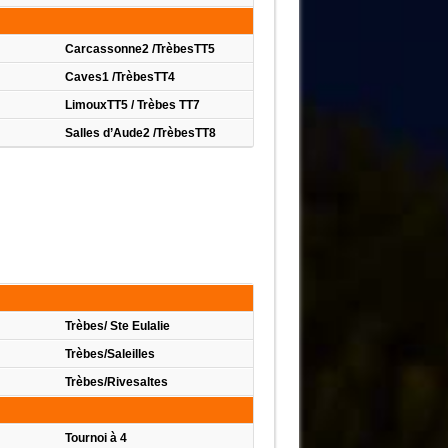
Carcassonne2 /TrèbesTT5
Caves1 /TrèbesTT4
LimouxTT5 / Trèbes TT7
Salles d’Aude2 /TrèbesTT8
es
Trèbes/ Ste Eulalie
Trèbes/Saleilles
Trèbes/Rivesaltes
Tournoi à 4