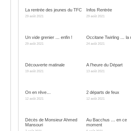
La rentrée des jeunes du TFC
Infos Rentrée
29 août 2021
29 août 2021
Un vide grenier … enfin !
Occitane Twirling … la 
29 août 2021
24 août 2021
Découverte matinale
A l’heure du Départ
19 août 2021
13 août 2021
On en rêve…
2 départs de feux
12 août 2021
12 août 2021
Décès de Monsieur Ahmed
Au Bacchus … en ce
Mansouri
moment