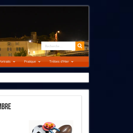
ortraits
Pratique
Trèbes d’Hier
mbre