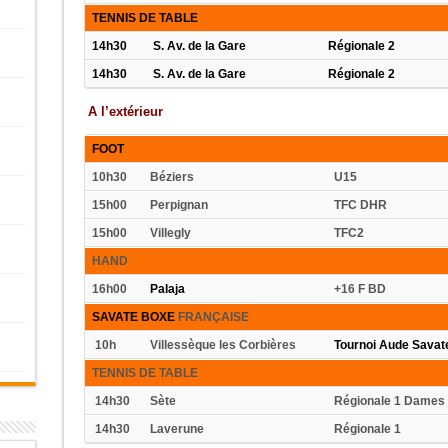
TENNIS DE TABLE
14h30
S. Av. de la Gare
Régionale 2
14h30
S. Av. de la Gare
Régionale 2
A l’extérieur
FOOT
10h30
Béziers
U15
15h00
Perpignan
TFC DHR
15h00
Villegly
TFC2
HAND
16h00
Palaja
+16 F BD
SAVATE BOXE
FRANÇAISE
10h
Villessèque les Corbières
Tournoi Aude Savat
TENNIS DE TABLE
14h30
Sète
Régionale 1 Dame
14h30
Laverune
Régionale 1