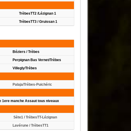
TrèbesTT2 /Lézignan 1
TrèbesTT3 / Gruissan 1
Béziers / Trèbes
Perpignan Bas Vernet/Trèbes
Villegly/Trèbes
Palaja/Trèbes-Puichéric
e 1ere manche Assaut tous niveaux
s
Sète1 / TrèbesTT-Lézignan
Lavérune / TrèbesTT1