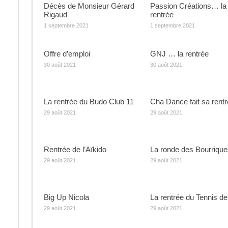
Décès de Monsieur Gérard
Passion Créations… la
Rigaud
rentrée
1 septembre 2021
1 septembre 2021
Offre d’emploi
GNJ … la rentrée
30 août 2021
30 août 2021
La rentrée du Budo Club 11
Cha Dance fait sa rent
29 août 2021
29 août 2021
Rentrée de l’Aïkido
La ronde des Bourrique
29 août 2021
29 août 2021
Big Up Nicola
La rentrée du Tennis de
29 août 2021
29 août 2021