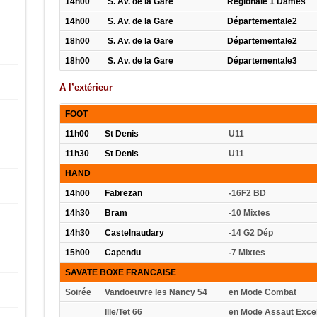
14h00
S. Av. de la Gare
Régionale 1 Da
14h00
S. Av. de la Gare
Départementale2
18h00
S. Av. de la Gare
Départementale2
18h00
S. Av. de la Gare
Départementale3
A l’extérieur
FOOT
11h00
St Denis
U11
11h30
St Denis
U11
HAND
14h00
Fabrezan
-16F2 BD
14h30
Bram
-10 Mixtes
14h30
Castelnaudary
-14 G2 Dép
15h00
Capendu
-7 Mixtes
SAVATE BOXE FRANCAISE
Soirée
Vandoeuvre les Nancy 54
en Mode Combat
Ille/Tet 66
en Mode Assaut Exce