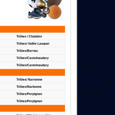
Trèbes / Chalabre
Trèbes/ Vallée Lauquet
Trèbes/Berriac
Trèbes/Castelnaudary
Trèbes/Castelnaudary
Trèbes/ Narnonne
Trèbes/Narbonne
Trèbes/Perpignan
Trèbes/Perpignan