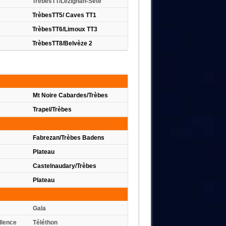
mes
TrèbesTT/
Lézignan-Sète
TrèbesTT5/ Caves TT1
TrèbesTT6/Limoux TT3
TrèbesTT8/Belvèze 2
Mt Noire Cabardes/Trèbes
Trapel/Trèbes
Fabrezan/Trèbes Badens
Plateau
Castelnaudary/Trèbes
Plateau
Gala
llence
Téléthon