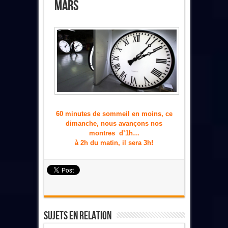
Mars
60 minutes de sommeil en moins, ce
dimanche, nous avançons nos
montres d’1h…
à 2h du matin, il sera 3h!
Sujets En Relation