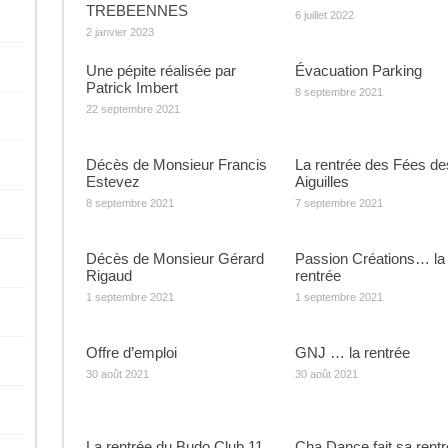
TREBEENNES
6 juillet 2022
2 janvier 2023
Une pépite réalisée par
Évacuation Parking
Patrick Imbert
8 septembre 2021
22 septembre 2021
Décès de Monsieur Francis
La rentrée des Fées de
Estevez
Aiguilles
8 septembre 2021
7 septembre 2021
Décès de Monsieur Gérard
Passion Créations… la
Rigaud
rentrée
1 septembre 2021
1 septembre 2021
Offre d’emploi
GNJ … la rentrée
30 août 2021
30 août 2021
La rentrée du Budo Club 11
Cha Dance fait sa rent