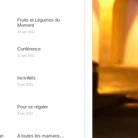
Fruits et Légumes du
Moment
16 juin 2021
Conférence
11 juin 2021
Incivilités
9 juin 2021
Pour se régaler
8 juin 2021
an
A toutes les mamans…