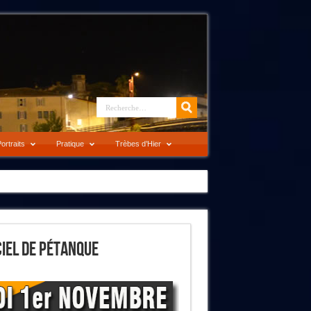
ortraits
Pratique
Trèbes d’Hier
iel De Pétanque