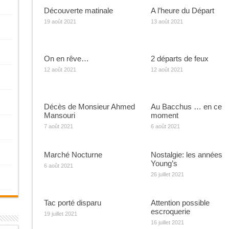
Découverte matinale
A l’heure du Départ
19 août 2021
13 août 2021
On en rêve…
2 départs de feux
12 août 2021
12 août 2021
Décès de Monsieur Ahmed
Au Bacchus … en ce
Mansouri
moment
7 août 2021
6 août 2021
Marché Nocturne
Nostalgie: les années
Young’s
6 août 2021
26 juillet 2021
Tac porté disparu
Attention possible
escroquerie
19 juillet 2021
16 juillet 2021