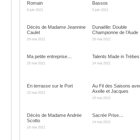
Romain
Bassos
6 juin 2021
5 juin 2021
Décès de Madame Jeannine
Dunaëlle: Double
Caulet
Championne de l’Aude
29 mai 2021
28 mai 2021
Ma petite entreprise…
Talents Made in Trèbes
25 mai 2021
24 mai 2021
En terrasse sur le Port
Au Fil des Saisons ave
Axelle et Jacques
23 mai 2021
18 mai 2021
Décès de Madame Andrée
Sacrée Prise…
Scotto
14 mai 2021
16 mai 2021