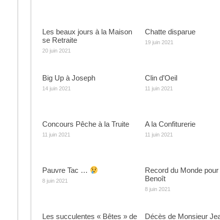
Les beaux jours à la Maison
Chatte disparue
se Retraite
19 juin 2021
20 juin 2021
Big Up à Joseph
Clin d’Oeil
14 juin 2021
11 juin 2021
Concours Pêche à la Truite
A la Confiturerie
11 juin 2021
11 juin 2021
Pauvre Tac …
Record du Monde pour
Benoît
8 juin 2021
8 juin 2021
Les succulentes « Bêtes » de
Décès de Monsieur Je