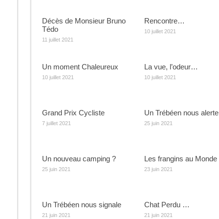
Décès de Monsieur Bruno
Rencontre…
Tédo
10 juillet 2021
11 juillet 2021
Un moment Chaleureux
La vue, l’odeur…
10 juillet 2021
10 juillet 2021
Grand Prix Cycliste
Un Trébéen nous alert
7 juillet 2021
25 juin 2021
Un nouveau camping ?
Les frangins au Monde
25 juin 2021
23 juin 2021
Un Trébéen nous signale
Chat Perdu …
21 juin 2021
21 juin 2021