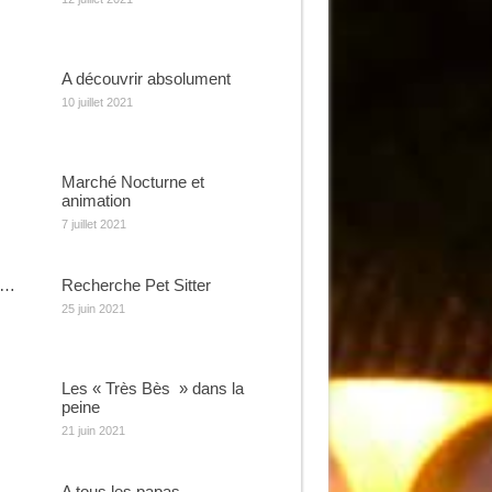
A découvrir absolument
10 juillet 2021
Marché Nocturne et
animation
7 juillet 2021
e…
Recherche Pet Sitter
25 juin 2021
Les « Très Bès » dans la
peine
21 juin 2021
A tous les papas