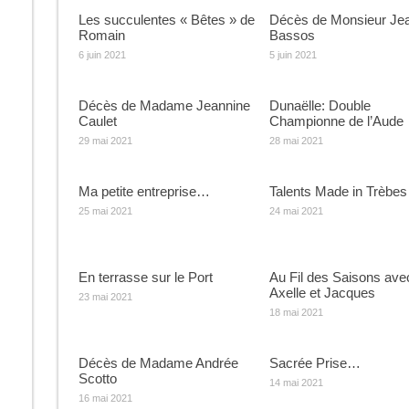
Les succulentes « Bêtes » de
Décès de Monsieur Je
Romain
Bassos
6 juin 2021
5 juin 2021
Décès de Madame Jeannine
Dunaëlle: Double
Caulet
Championne de l’Aude
29 mai 2021
28 mai 2021
Ma petite entreprise…
Talents Made in Trèbes
25 mai 2021
24 mai 2021
En terrasse sur le Port
Au Fil des Saisons ave
Axelle et Jacques
23 mai 2021
18 mai 2021
Décès de Madame Andrée
Sacrée Prise…
Scotto
14 mai 2021
16 mai 2021