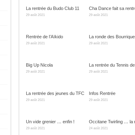
La rentrée du Budo Club 11
Cha Dance fait sa rent
29 août 2021
29 août 2021
Rentrée de l’Aïkido
La ronde des Bourrique
29 août 2021
29 août 2021
Big Up Nicola
La rentrée du Tennis de
29 août 2021
29 août 2021
La rentrée des jeunes du TFC
Infos Rentrée
29 août 2021
29 août 2021
Un vide grenier … enfin !
Occitane Twirling … la 
29 août 2021
24 août 2021