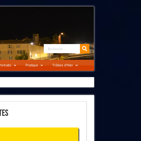
ortraits
Pratique
Trèbes d’Hier
tes