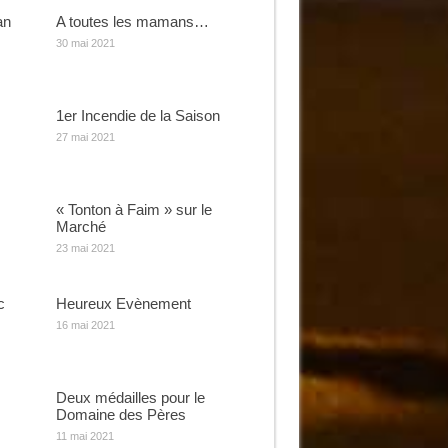
an
A toutes les mamans…
30 mai 2021
1er Incendie de la Saison
27 mai 2021
« Tonton à Faim » sur le
Marché
23 mai 2021
c
Heureux Evènement
16 mai 2021
Deux médailles pour le
Domaine des Pères
11 mai 2021