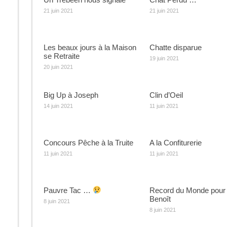
21 juin 2021
21 juin 2021
Les beaux jours à la Maison
Chatte disparue
se Retraite
19 juin 2021
20 juin 2021
Big Up à Joseph
Clin d’Oeil
14 juin 2021
11 juin 2021
Concours Pêche à la Truite
A la Confiturerie
11 juin 2021
11 juin 2021
Pauvre Tac …
Record du Monde pour
Benoît
8 juin 2021
8 juin 2021