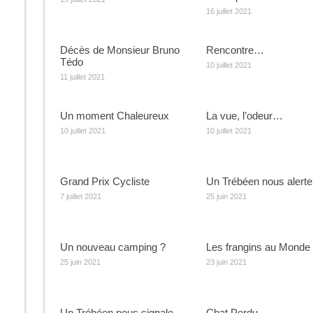
16 juillet 2021
Décès de Monsieur Bruno
Rencontre…
Tédo
10 juillet 2021
11 juillet 2021
Un moment Chaleureux
La vue, l’odeur…
10 juillet 2021
10 juillet 2021
Grand Prix Cycliste
Un Trébéen nous alert
7 juillet 2021
25 juin 2021
Un nouveau camping ?
Les frangins au Monde
25 juin 2021
23 juin 2021
Un Trébéen nous signale
Chat Perdu …