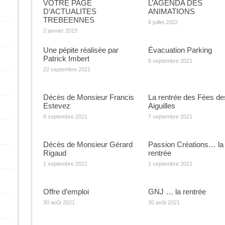
VOTRE PAGE
L’AGENDA DES
D’ACTUALITES
ANIMATIONS
TREBEENNES
6 juillet 2022
2 janvier 2023
Une pépite réalisée par
Évacuation Parking
Patrick Imbert
8 septembre 2021
22 septembre 2021
Décès de Monsieur Francis
La rentrée des Fées de
Estevez
Aiguilles
8 septembre 2021
7 septembre 2021
Décès de Monsieur Gérard
Passion Créations… la
Rigaud
rentrée
1 septembre 2021
1 septembre 2021
Offre d’emploi
GNJ … la rentrée
30 août 2021
30 août 2021