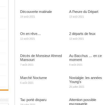
Découverte matinale
A l’heure du Départ
19 août 2021
13 août 2021
On en rêve…
2 départs de feux
12 août 2021
12 août 2021
Décès de Monsieur Ahmed
Au Bacchus … en ce
Mansouri
moment
7 août 2021
6 août 2021
Marché Nocturne
Nostalgie: les années
Young’s
6 août 2021
26 juillet 2021
Tac porté disparu
Attention possible
escroquerie
19 juillet 2021