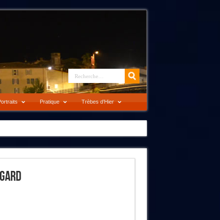
ortraits
Pratique
Trèbes d’Hier
 Gard