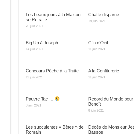
Les beaux jours à la Maison
Chatte disparue
se Retraite
19 juin 2021
20 juin 2021
Big Up à Joseph
Clin d’Oeil
14 juin 2021
11 juin 2021
Concours Pêche à la Truite
A la Confiturerie
11 juin 2021
11 juin 2021
Pauvre Tac …
Record du Monde pour
Benoît
8 juin 2021
8 juin 2021
Les succulentes « Bêtes » de
Décès de Monsieur Je
Romain
Bassos