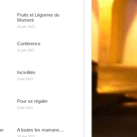
Fruits et Légumes du
Moment
16 juin 2021
Conférence
11 juin 2021
Incivilités
9 juin 2021
Pour se régaler
8 juin 2021
an
A toutes les mamans…
30 mai 2021