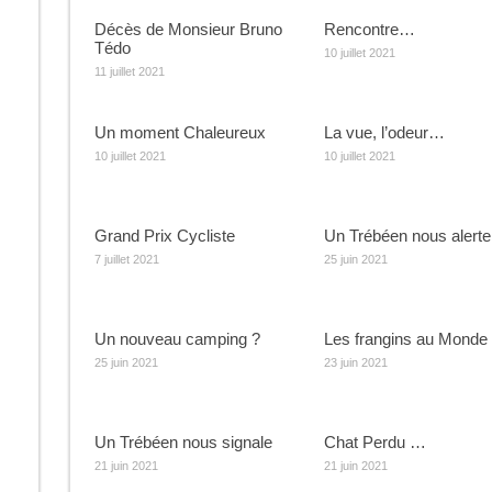
Décès de Monsieur Bruno
Rencontre…
Tédo
10 juillet 2021
11 juillet 2021
Un moment Chaleureux
La vue, l’odeur…
10 juillet 2021
10 juillet 2021
Grand Prix Cycliste
Un Trébéen nous alert
7 juillet 2021
25 juin 2021
Un nouveau camping ?
Les frangins au Monde
25 juin 2021
23 juin 2021
Un Trébéen nous signale
Chat Perdu …
21 juin 2021
21 juin 2021