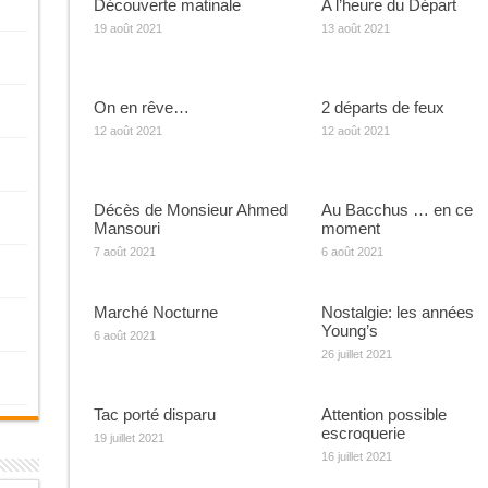
Découverte matinale
A l’heure du Départ
19 août 2021
13 août 2021
On en rêve…
2 départs de feux
12 août 2021
12 août 2021
Décès de Monsieur Ahmed
Au Bacchus … en ce
Mansouri
moment
7 août 2021
6 août 2021
Marché Nocturne
Nostalgie: les années
Young’s
6 août 2021
26 juillet 2021
Tac porté disparu
Attention possible
escroquerie
19 juillet 2021
16 juillet 2021