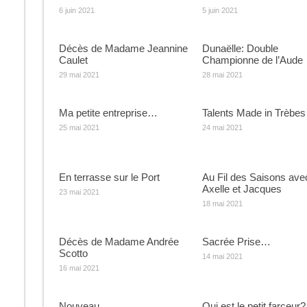
6 juin 2021
5 juin 2021
Décès de Madame Jeannine
Dunaëlle: Double
Caulet
Championne de l’Aude
29 mai 2021
28 mai 2021
Ma petite entreprise…
Talents Made in Trèbes
25 mai 2021
24 mai 2021
En terrasse sur le Port
Au Fil des Saisons ave
Axelle et Jacques
23 mai 2021
18 mai 2021
Décès de Madame Andrée
Sacrée Prise…
Scotto
14 mai 2021
16 mai 2021
Nouveau …
Qui est le petit farceur?