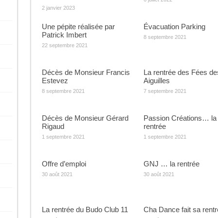
2 janvier 2023
Une pépite réalisée par
Évacuation Parking
Patrick Imbert
8 septembre 2021
22 septembre 2021
Décès de Monsieur Francis
La rentrée des Fées de
Estevez
Aiguilles
8 septembre 2021
7 septembre 2021
Décès de Monsieur Gérard
Passion Créations… la
Rigaud
rentrée
1 septembre 2021
1 septembre 2021
Offre d’emploi
GNJ … la rentrée
30 août 2021
30 août 2021
La rentrée du Budo Club 11
Cha Dance fait sa rent