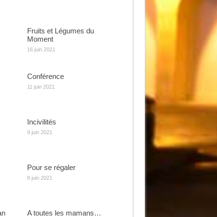
Fruits et Légumes du
Moment
16 juin 2021
Conférence
11 juin 2021
Incivilités
9 juin 2021
Pour se régaler
8 juin 2021
an
A toutes les mamans…