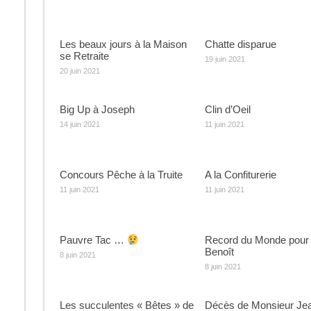
Les beaux jours à la Maison
Chatte disparue
se Retraite
19 juin 2021
20 juin 2021
Big Up à Joseph
Clin d’Oeil
14 juin 2021
11 juin 2021
Concours Pêche à la Truite
A la Confiturerie
11 juin 2021
11 juin 2021
Pauvre Tac …
Record du Monde pour
Benoît
8 juin 2021
8 juin 2021
Les succulentes « Bêtes » de
Décès de Monsieur Je