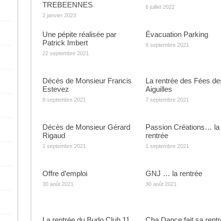
TREBEENNES
6 juillet 2022
2 janvier 2023
Une pépite réalisée par
Évacuation Parking
Patrick Imbert
8 septembre 2021
22 septembre 2021
Décès de Monsieur Francis
La rentrée des Fées de
Estevez
Aiguilles
8 septembre 2021
7 septembre 2021
Décès de Monsieur Gérard
Passion Créations… la
Rigaud
rentrée
1 septembre 2021
1 septembre 2021
Offre d’emploi
GNJ … la rentrée
30 août 2021
30 août 2021
La rentrée du Budo Club 11
Cha Dance fait sa rent