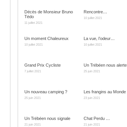
Décès de Monsieur Bruno
Rencontre…
Tédo
10 juillet 2021
11 juillet 2021
Un moment Chaleureux
La vue, l’odeur…
10 juillet 2021
10 juillet 2021
Grand Prix Cycliste
Un Trébéen nous alert
7 juillet 2021
25 juin 2021
Un nouveau camping ?
Les frangins au Monde
25 juin 2021
23 juin 2021
Un Trébéen nous signale
Chat Perdu …
21 juin 2021
21 juin 2021