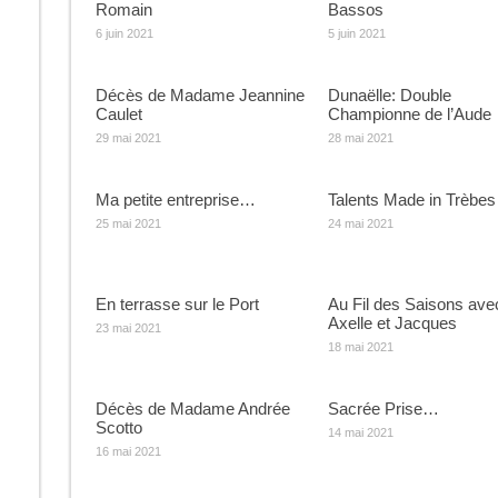
Romain
Bassos
6 juin 2021
5 juin 2021
Décès de Madame Jeannine
Dunaëlle: Double
Caulet
Championne de l’Aude
29 mai 2021
28 mai 2021
Ma petite entreprise…
Talents Made in Trèbes
25 mai 2021
24 mai 2021
En terrasse sur le Port
Au Fil des Saisons ave
Axelle et Jacques
23 mai 2021
18 mai 2021
Décès de Madame Andrée
Sacrée Prise…
Scotto
14 mai 2021
16 mai 2021