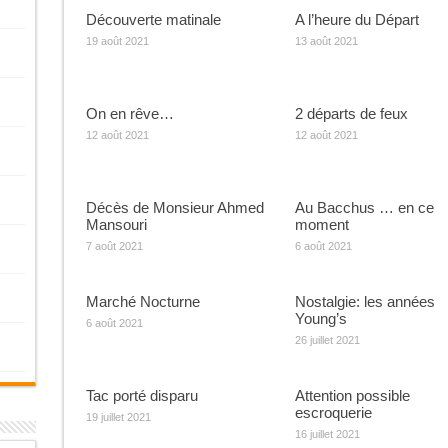
Découverte matinale
A l’heure du Départ
19 août 2021
13 août 2021
On en rêve…
2 départs de feux
12 août 2021
12 août 2021
Décès de Monsieur Ahmed
Au Bacchus … en ce
Mansouri
moment
7 août 2021
6 août 2021
Marché Nocturne
Nostalgie: les années
Young’s
6 août 2021
26 juillet 2021
Tac porté disparu
Attention possible
escroquerie
19 juillet 2021
16 juillet 2021