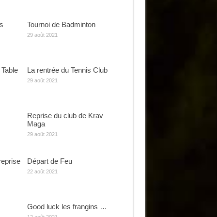
s
Tournoi de Badminton
29 août 2021
 Table
La rentrée du Tennis Club
29 août 2021
Reprise du club de Krav
Maga
29 août 2021
reprise
Départ de Feu
22 août 2021
Good luck les frangins …