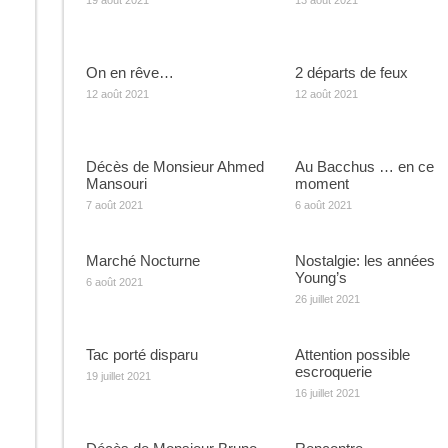
19 août 2021
13 août 2021
On en rêve…
2 départs de feux
12 août 2021
12 août 2021
Décès de Monsieur Ahmed
Au Bacchus … en ce
Mansouri
moment
7 août 2021
6 août 2021
Marché Nocturne
Nostalgie: les années
Young’s
6 août 2021
26 juillet 2021
Tac porté disparu
Attention possible
escroquerie
19 juillet 2021
16 juillet 2021