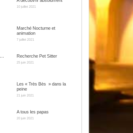
A découvrir absolument
10 juillet 2021
Marché Nocturne et
animation
7 juillet 2021
e…
Recherche Pet Sitter
25 juin 2021
Les « Très Bès » dans la
peine
21 juin 2021
A tous les papas
20 juin 2021