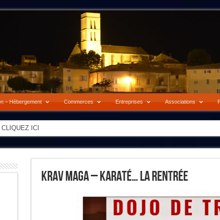
on – Hébergement
Commerces
Entreprises
Associations
P
-> CLIQUEZ ICI
Krav Maga – Karaté… La Rentrée