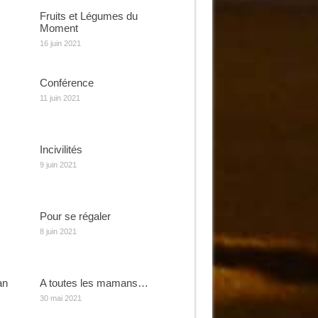
Fruits et Légumes du
Moment
16 juin 2021
Conférence
11 juin 2021
Incivilités
9 juin 2021
Pour se régaler
8 juin 2021
an
A toutes les mamans…
30 mai 2021