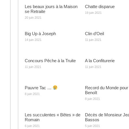
Les beaux jours à la Maison
Chatte disparue
se Retraite
19 juin 2021
20 juin 2021
Big Up à Joseph
Clin d’Oeil
14 juin 2021
11 juin 2021
Concours Pêche à la Truite
A la Confiturerie
11 juin 2021
11 juin 2021
Pauvre Tac …
Record du Monde pour
Benoît
8 juin 2021
8 juin 2021
Les succulentes « Bêtes » de
Décès de Monsieur Je
Romain
Bassos
6 juin 2021
5 juin 2021