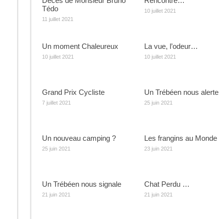
Décès de Monsieur Bruno
Rencontre…
Tédo
10 juillet 2021
11 juillet 2021
Un moment Chaleureux
La vue, l’odeur…
10 juillet 2021
10 juillet 2021
Grand Prix Cycliste
Un Trébéen nous alert
7 juillet 2021
25 juin 2021
Un nouveau camping ?
Les frangins au Monde
25 juin 2021
23 juin 2021
Un Trébéen nous signale
Chat Perdu …
21 juin 2021
21 juin 2021