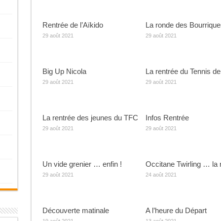
Rentrée de l’Aïkido
La ronde des Bourrique
29 août 2021
29 août 2021
Big Up Nicola
La rentrée du Tennis de
29 août 2021
29 août 2021
La rentrée des jeunes du TFC
Infos Rentrée
29 août 2021
29 août 2021
Un vide grenier … enfin !
Occitane Twirling … la 
29 août 2021
24 août 2021
Découverte matinale
A l’heure du Départ