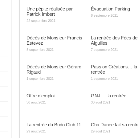
Une pépite réalisée par
Évacuation Parking
Patrick Imbert
8 septembre 2021
22 septembre 2021
Décès de Monsieur Francis
La rentrée des Fées de
Estevez
Aiguilles
8 septembre 2021
7 septembre 2021
Décès de Monsieur Gérard
Passion Créations… la
Rigaud
rentrée
1 septembre 2021
1 septembre 2021
Offre d’emploi
GNJ … la rentrée
30 août 2021
30 août 2021
La rentrée du Budo Club 11
Cha Dance fait sa rent
29 août 2021
29 août 2021