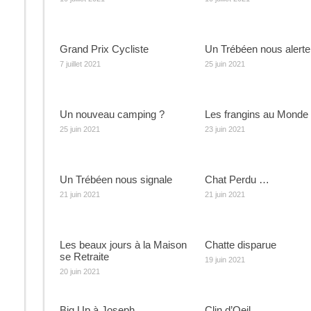
Grand Prix Cycliste
Un Trébéen nous alert
7 juillet 2021
25 juin 2021
Un nouveau camping ?
Les frangins au Monde
25 juin 2021
23 juin 2021
Un Trébéen nous signale
Chat Perdu …
21 juin 2021
21 juin 2021
Les beaux jours à la Maison
Chatte disparue
se Retraite
19 juin 2021
20 juin 2021
Big Up à Joseph
Clin d’Oeil