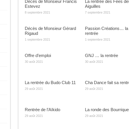
Décès de Monsieur Francis
La rentrée des Fées de
Estevez
Aiguilles
8 septembre 2021
7 septembre 2021
Décès de Monsieur Gérard
Passion Créations… la
Rigaud
rentrée
1 septembre 2021
1 septembre 2021
Offre d’emploi
GNJ … la rentrée
30 août 2021
30 août 2021
La rentrée du Budo Club 11
Cha Dance fait sa rent
29 août 2021
29 août 2021
Rentrée de l’Aïkido
La ronde des Bourrique
29 août 2021
29 août 2021