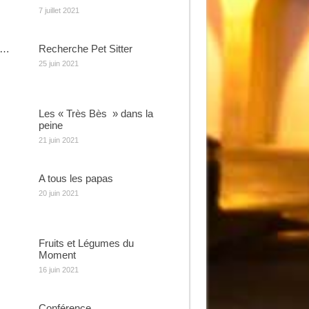
7 juillet 2021
e…
Recherche Pet Sitter
25 juin 2021
Les « Très Bès » dans la
peine
21 juin 2021
A tous les papas
20 juin 2021
Fruits et Légumes du
Moment
16 juin 2021
Conférence