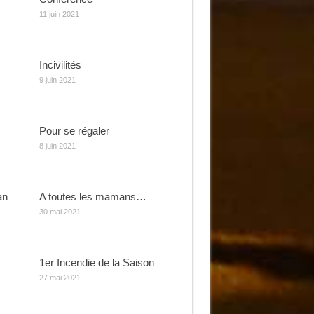
11 juin 2021
Incivilités
9 juin 2021
Pour se régaler
8 juin 2021
an
A toutes les mamans…
30 mai 2021
1er Incendie de la Saison
27 mai 2021