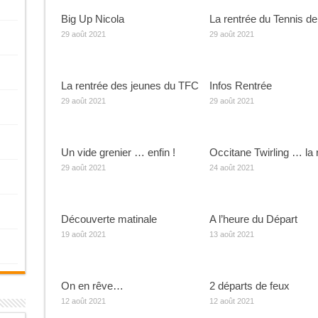
Big Up Nicola
La rentrée du Tennis de
29 août 2021
29 août 2021
La rentrée des jeunes du TFC
Infos Rentrée
29 août 2021
29 août 2021
Un vide grenier … enfin !
Occitane Twirling … la 
29 août 2021
24 août 2021
Découverte matinale
A l’heure du Départ
19 août 2021
13 août 2021
On en rêve…
2 départs de feux
12 août 2021
12 août 2021