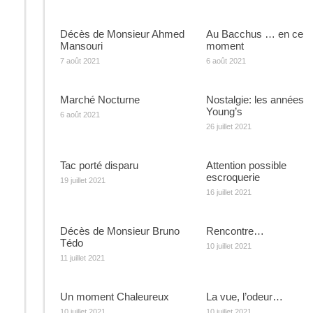
Décès de Monsieur Ahmed
Au Bacchus … en ce
Mansouri
moment
7 août 2021
6 août 2021
Marché Nocturne
Nostalgie: les années
Young’s
6 août 2021
26 juillet 2021
Tac porté disparu
Attention possible
escroquerie
19 juillet 2021
16 juillet 2021
Décès de Monsieur Bruno
Rencontre…
Tédo
10 juillet 2021
11 juillet 2021
Un moment Chaleureux
La vue, l’odeur…
10 juillet 2021
10 juillet 2021