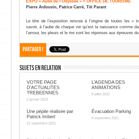
EXPO « Aube de l’Odyssée » > OFFICE DE TOURISME
Pierre Ardouvin, Patrice Carré, Titi Parant
Le titre de l’exposition renvoie à l’origine de toutes les 
savoir, à l’aube de chaque vie qu’est la naissance comme da
l’amour, les pleurs et le rire sont les réponses aux épreuves d
Partager !
Sujets En Relation
VOTRE PAGE
L’AGENDA DES
D’ACTUALITES
ANIMATIONS
TREBEENNES
6 juillet 2022
2 janvier 2023
Une pépite réalisée par
Évacuation Parking
Patrick Imbert
8 septembre 2021
22 septembre 2021