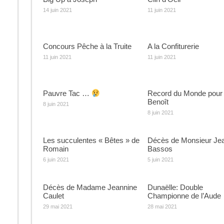
14 juin 2021
11 juin 2021
Concours Pêche à la Truite
A la Confiturerie
11 juin 2021
11 juin 2021
Pauvre Tac …
Record du Monde pour
Benoît
8 juin 2021
8 juin 2021
Les succulentes « Bêtes » de
Décès de Monsieur Je
Romain
Bassos
6 juin 2021
5 juin 2021
Décès de Madame Jeannine
Dunaëlle: Double
Caulet
Championne de l’Aude
29 mai 2021
28 mai 2021