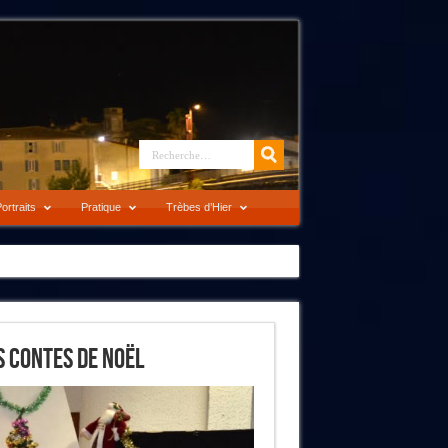
ortraits
Pratique
Trèbes d’Hier
s Contes De Noël