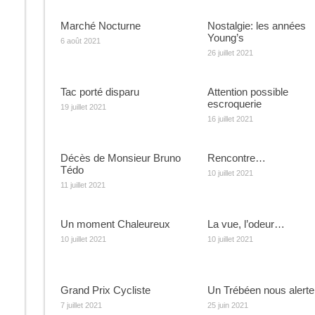
Marché Nocturne
Nostalgie: les années
Young’s
6 août 2021
26 juillet 2021
Tac porté disparu
Attention possible
escroquerie
19 juillet 2021
16 juillet 2021
Décès de Monsieur Bruno
Rencontre…
Tédo
10 juillet 2021
11 juillet 2021
Un moment Chaleureux
La vue, l’odeur…
10 juillet 2021
10 juillet 2021
Grand Prix Cycliste
Un Trébéen nous alert
7 juillet 2021
25 juin 2021