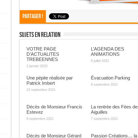
Partager !
Sujets En Relation
VOTRE PAGE
L’AGENDA DES
D’ACTUALITES
ANIMATIONS
TREBEENNES
6 juillet 2022
2 janvier 2023
Une pépite réalisée par
Évacuation Parking
Patrick Imbert
8 septembre 2021
22 septembre 2021
Décès de Monsieur Francis
La rentrée des Fées de
Estevez
Aiguilles
8 septembre 2021
7 septembre 2021
Décès de Monsieur Gérard
Passion Créations… la