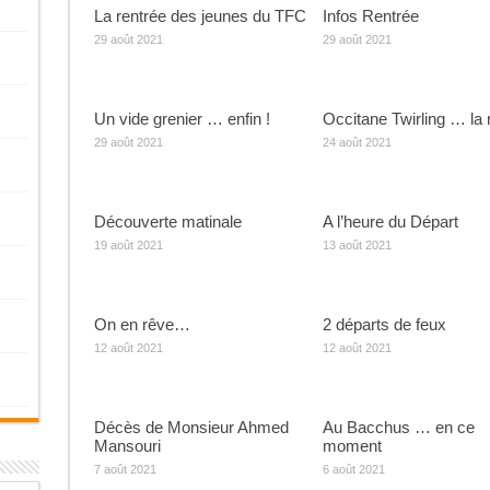
La rentrée des jeunes du TFC
Infos Rentrée
29 août 2021
29 août 2021
Un vide grenier … enfin !
Occitane Twirling … la 
29 août 2021
24 août 2021
Découverte matinale
A l’heure du Départ
19 août 2021
13 août 2021
On en rêve…
2 départs de feux
12 août 2021
12 août 2021
Décès de Monsieur Ahmed
Au Bacchus … en ce
Mansouri
moment
7 août 2021
6 août 2021