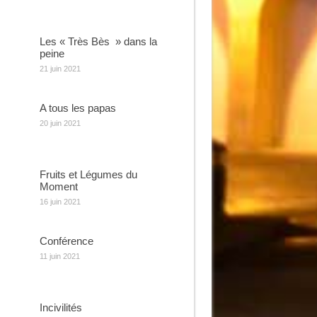
Les « Très Bès » dans la
peine
21 juin 2021
A tous les papas
20 juin 2021
Fruits et Légumes du
Moment
16 juin 2021
Conférence
11 juin 2021
Incivilités