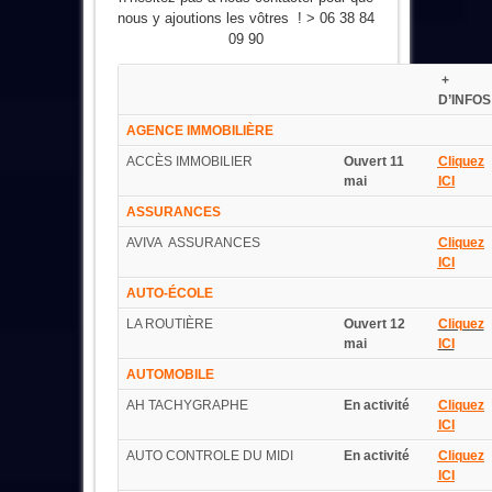
nous y ajoutions les vôtres ! > 06 38 84
09 90
+
D’INFOS
AGENCE IMMOBILIÈRE
ACCÈS IMMOBILIER
Ouvert 11
Cliquez
mai
ICI
ASSURANCES
AVIVA ASSURANCES
Cliquez
ICI
AUTO-ÉCOLE
LA ROUTIÈRE
Ouvert 12
Cliquez
mai
ICI
AUTOMOBILE
AH TACHYGRAPHE
En activité
Cliquez
ICI
AUTO CONTROLE DU MIDI
En activité
Cliquez
ICI