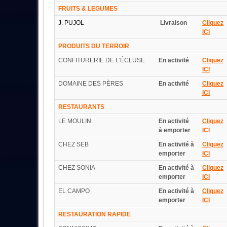
FRUITS & LEGUMES
J. PUJOL
Livraison
Cliquez
ICI
PRODUITS DU TERROIR
CONFITURERIE DE L’ÉCLUSE
En activité
Cliquez
ICI
DOMAINE DES PÈRES
En activité
Cliquez
ICI
RESTAURANTS
LE MOULIN
En activité
Cliquez
à emporter
ICI
CHEZ SEB
En activité à
Cliquez
emporter
ICI
CHEZ SONIA
En activité à
Cliquez
emporter
ICI
EL CAMPO
En activité à
Cliquez
emporter
ICI
RESTAURATION
RAPIDE