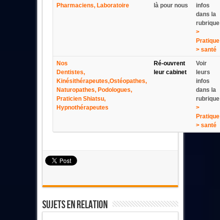
Pharmaciens, Laboratoire
là pour nous
infos
dans la
rubrique
>
Pratique
> santé
Nos
Ré-ouvrent
Voir
Dentistes,
leur cabinet
leurs
Kinésithérapeutes,Ostéopathes,
infos
Naturopathes, Podologues,
dans la
Praticien Shiatsu,
rubrique
Hypnothérapeutes
>
Pratique
> santé
Sujets En Relation