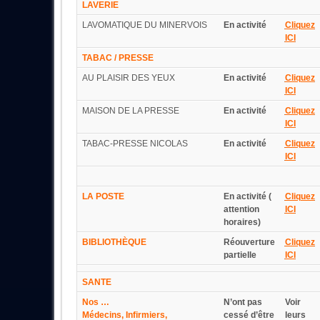
LAVERIE
LAVOMATIQUE DU MINERVOIS
En activité
Cliquez
ICI
TABAC / PRESSE
AU PLAISIR DES YEUX
En activité
Cliquez
ICI
MAISON DE LA PRESSE
En activité
Cliquez
ICI
TABAC-PRESSE NICOLAS
En activité
Cliquez
ICI
LA POSTE
En activité (
Cliquez
attention
ICI
horaires)
BIBLIOTHÈQUE
Réouverture
Cliquez
partielle
ICI
SANTE
Nos …
N’ont pas
Voir
Médecins, Infirmiers,
cessé d’être
leurs