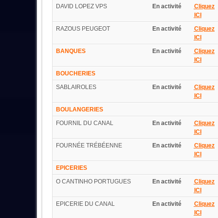
DAVID LOPEZ VPS
En activité
Cliquez
ICI
RAZOUS PEUGEOT
En activité
Cliquez
ICI
BANQUES
En activité
Cliquez
ICI
BOUCHERIES
SABLAIROLES
En activité
Cliquez
ICI
BOULANGERIES
FOURNIL DU CANAL
En activité
Cliquez
ICI
FOURNÉE TRÉBÉENNE
En activité
Cliquez
ICI
EPICERIES
O CANTINHO PORTUGUES
En activité
Cliquez
ICI
EPICERIE DU CANAL
En activité
Cliquez
ICI