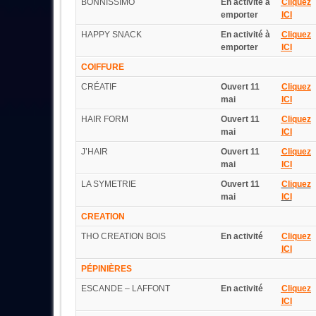
BONNISSIMO
En activité
à
Cliquez
emporter
ICI
HAPPY SNACK
En activité
à
Cliquez
emporter
ICI
COIFFURE
CRÉATIF
Ouvert 11
Cliquez
mai
ICI
HAIR FORM
Ouvert 11
Cliquez
mai
ICI
J’HAIR
Ouvert 11
Cliquez
mai
ICI
LA SYMETRIE
Ouvert 11
Cliquez
mai
ICI
CREATION
THO CREATION BOIS
En activité
Cliquez
ICI
PÉPINIÈRES
ESCANDE – LAFFONT
En activité
Cliquez
ICI