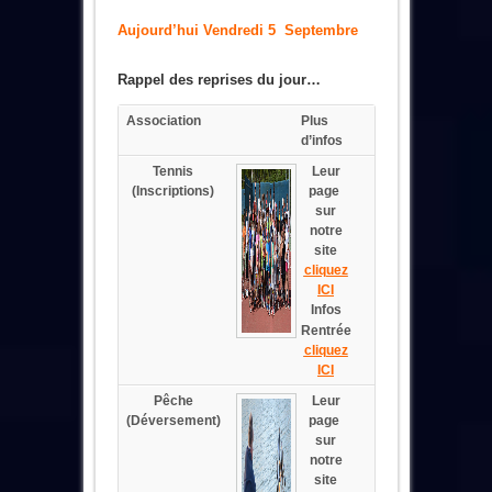
Aujourd’hui Vendredi 5 Septembre
Rappel des reprises du jour…
Association
Plus
d’infos
Tennis
Leur
(Inscriptions)
page
sur
notre
site
cliquez
ICI
Infos
Rentrée
cliquez
ICI
Pêche
Leur
(Déversement)
page
sur
notre
site