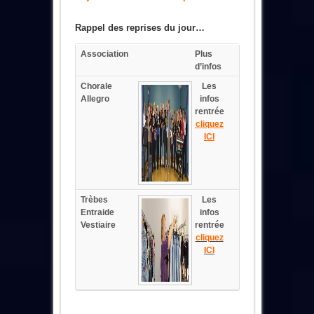
Rappel des reprises du jour…
Association
Plus
d’infos
Chorale
Les
Allegro
infos
rentrée
cliquez
ICI
Trèbes
Les
Entraide
infos
Vestiaire
rentrée
cliquez
ICI